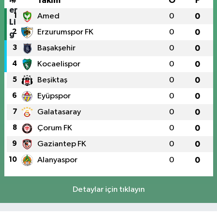
#
Takım
O
P
1
Amed
0
0
2
Erzurumspor FK
0
0
3
Başakşehir
0
0
4
Kocaelispor
0
0
5
Beşiktaş
0
0
6
Eyüpspor
0
0
7
Galatasaray
0
0
8
Çorum FK
0
0
9
Gaziantep FK
0
0
10
Alanyaspor
0
0
Detaylar için tıklayın