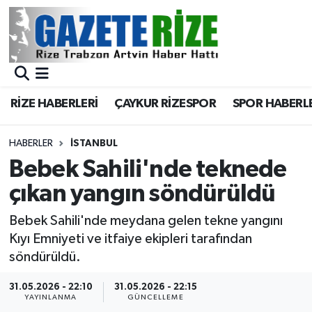
BÖLGEMİZ
Merkez Nöbetçi Eczaneler
SPOR
Merkez Hava Durumu
RİZE HABERLERİ
ÇAYKUR RİZESPOR
SPOR HABERL
Asayiş
Merkez Trafik Yoğunluk Haritası
HABERLER
İSTANBUL
Rize Jandarma Komutanlığı
Süper Lig Puan Durumu ve Fikstür
Bebek Sahili'nde teknede
çıkan yangın söndürüldü
Bilim Teknoloji
Tüm Manşetler
Bebek Sahili'nde meydana gelen tekne yangını
Bölge
Son Dakika Haberleri
Kıyı Emniyeti ve itfaiye ekipleri tarafından
söndürüldü.
Advertising news
Haber Arşivi
31.05.2026 - 22:10
31.05.2026 - 22:15
YAYINLANMA
GÜNCELLEME
Canlı Maç