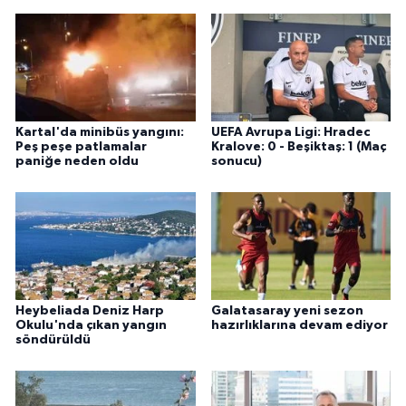
ÜLKE GÜNDEMİ
YAŞAM
YEREL
Kartal'da minibüs yangını:
UEFA Avrupa Ligi: Hradec
Peş peşe patlamalar
Kralove: 0 - Beşiktaş: 1 (Maç
Yerel Haberler
paniğe neden oldu
sonucu)
Heybeliada Deniz Harp
Galatasaray yeni sezon
Okulu'nda çıkan yangın
hazırlıklarına devam ediyor
söndürüldü