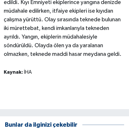
edildi. Kıyı Emniyeti ekiplerince yangına denizde
KÜLTÜR SANAT
müdahale edilirken, itfaiye ekipleri ise kıyıdan
MAGAZİN
çalışma yürüttü. Olay sırasında teknede bulunan
iki mürettebat, kendi imkanlarıyla tekneden
Otomobil
ayrıldı. Yangın, ekiplerin müdahalesiyle
söndürüldü. Olayda ölen ya da yaralanan
POLİTİKA
olmazken, teknede maddi hasar meydana geldi.
Sağlık
Kaynak:
İHA
SİYASET
SPOR HABERLERİ
TEKNOLOJİ
Turizm
Bunlar da ilginizi çekebilir