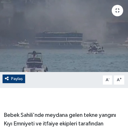
ÇEVRE
Dış Haberler
Dünya
EĞİTİM
EKONOMİ
Paylaş
-
+
A
A
English News
Finans
Flaş Haber
Bebek Sahili'nde meydana gelen tekne yangını
Kıyı Emniyeti ve itfaiye ekipleri tarafından
Gayrimenkul