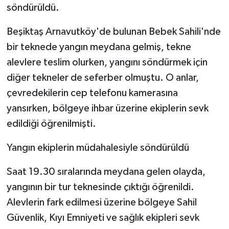
söndürüldü.
GENEL
Beşiktaş Arnavutköy'de bulunan Bebek Sahili'nde
bir teknede yangın meydana gelmiş, tekne
GÜNDEM
alevlere teslim olurken, yangını söndürmek için
Güvenlik
diğer tekneler de seferber olmuştu. O anlar,
çevredekilerin cep telefonu kamerasına
HABERDE İNSAN
yansırken, bölgeye ihbar üzerine ekiplerin sevk
edildiği öğrenilmişti.
İNSAN
Yangın ekiplerin müdahalesiyle söndürüldü
İş Dünyası
Saat 19.30 sıralarında meydana gelen olayda,
Jandarma
yangının bir tur teknesinde çıktığı öğrenildi.
Alevlerin fark edilmesi üzerine bölgeye Sahil
Kadın
Güvenlik, Kıyı Emniyeti ve sağlık ekipleri sevk