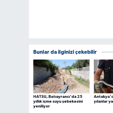
KÜLTÜR SANAT
MAGAZİN
Otomobil
POLİTİKA
Bunlar da ilginizi çekebilir
Sağlık
SİYASET
SPOR HABERLERİ
TEKNOLOJİ
HATSU, Batıayrancı'da 25
Antakya'd
yıllık içme suyu şebekesini
yılanlar y
Turizm
yeniliyor