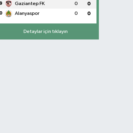
9
Gaziantep FK
0
0
0
Alanyaspor
0
0
Detaylar için tıklayın