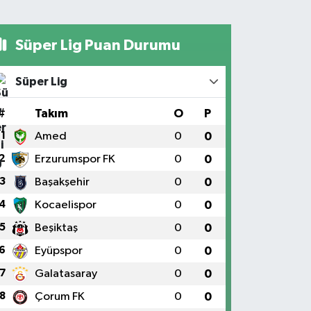
Süper Lig Puan Durumu
Süper Lig
#
Takım
O
P
1
Amed
0
0
2
Erzurumspor FK
0
0
3
Başakşehir
0
0
4
Kocaelispor
0
0
5
Beşiktaş
0
0
6
Eyüpspor
0
0
7
Galatasaray
0
0
8
Çorum FK
0
0