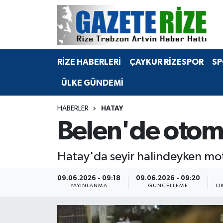
BÖLGEMİZ
Merkez Nöbetçi Eczaneler
RİZE HABERLERİ
ÇAYKUR RİZESPOR
SP
SPOR
Merkez Hava Durumu
ÜLKE GÜNDEMİ
Asayiş
Merkez Trafik Yoğunluk Haritası
HABERLER
HATAY
Rize Jandarma Komutanlığı
Süper Lig Puan Durumu ve Fikstür
Belen'de otom
Bilim Teknoloji
Tüm Manşetler
Hatay'da seyir halindeyken mot
Bölge
Son Dakika Haberleri
09.06.2026 - 09:18
09.06.2026 - 09:20
YAYINLANMA
GÜNCELLEME
OK
Advertising news
Haber Arşivi
Canlı Maç