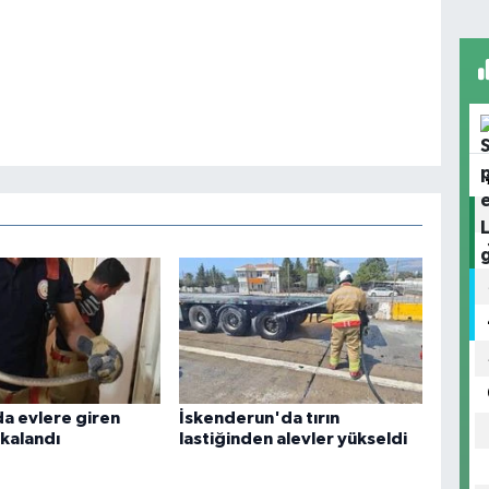
a evlere giren
İskenderun'da tırın
akalandı
lastiğinden alevler yükseldi