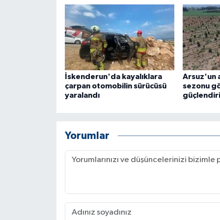
ÜLKE GÜNDEMİ
YAŞAM
YEREL
İskenderun'da kayalıklara
Arsuz'un a
Yerel Haberler
çarpan otomobilin sürücüsü
sezonu gö
yaralandı
güçlendiri
Yorumlar