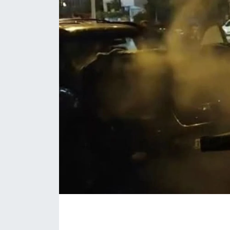
ÇEVRE
Dış Haberler
Dünya
EĞİTİM
EKONOMİ
English News
Finans
Flaş Haber
Gayrimenkul