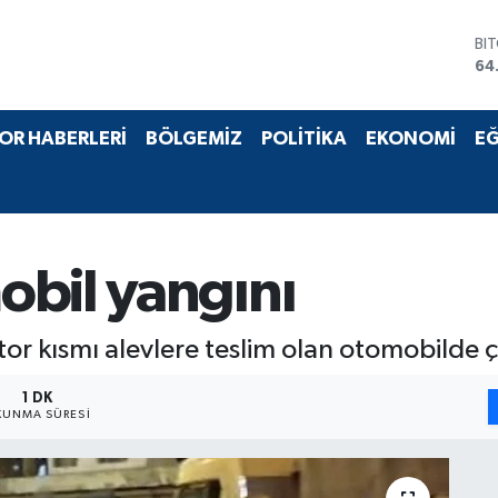
BI
64
DO
47
EU
OR HABERLERİ
BÖLGEMİZ
POLİTİKA
EKONOMİ
EĞ
55
ST
64
GR
65
Bİ
obil yangını
13
or kısmı alevlere teslim olan otomobilde 
1 DK
UNMA SÜRESI