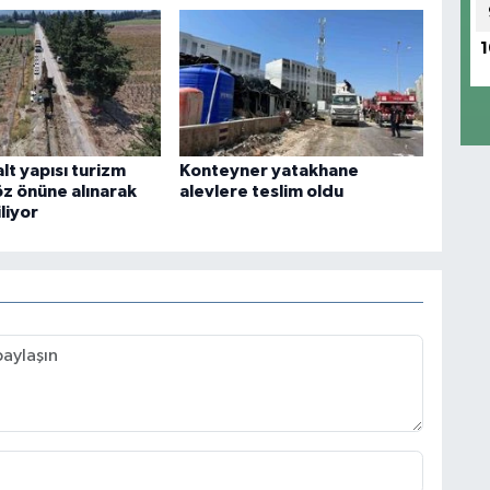
1
lt yapısı turizm
Konteyner yatakhane
z önüne alınarak
alevlere teslim oldu
liyor