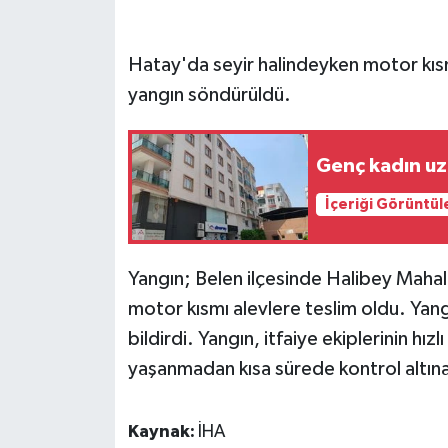
GENEL
Hatay'da seyir halindeyken motor kısm
yangın söndürüldü.
GÜNDEM
Güvenlik
Genç kadın uzm
HABERDE İNSAN
İçeriği Görüntül
İNSAN
Yangın; Belen ilçesinde Halibey Mahal
İş Dünyası
motor kısmı alevlere teslim oldu. Yang
bildirdi. Yangın, itfaiye ekiplerinin hı
Jandarma
yaşanmadan kısa sürede kontrol altına
Kadın
Kaynak:
İHA