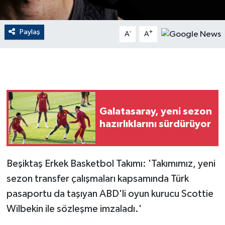
GENEL
Paylaş
-
+
A
A
GÜNDEM
Güvenlik
HABERDE İNSAN
Galatasaray, yeni sezon
hazırlıklarını sürdürüyor
İNSAN
İş Dünyası
Beşiktaş Erkek Basketbol Takımı: 'Takımımız, yeni
Jandarma
sezon transfer çalışmaları kapsamında Türk
pasaportu da taşıyan ABD'li oyun kurucu Scottie
Kadın
Wilbekin ile sözleşme imzaladı.'