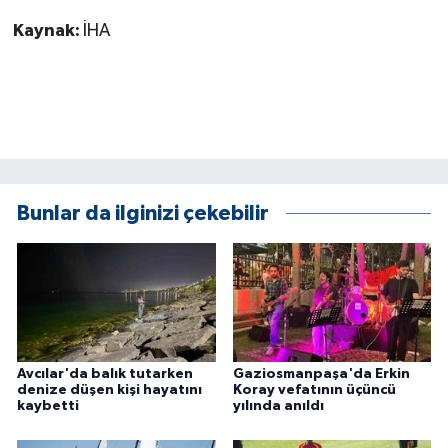
KÜLTÜR SANAT
Kaynak:
İHA
MAGAZİN
Otomobil
POLİTİKA
Sağlık
Bunlar da ilginizi çekebilir
SİYASET
SPOR HABERLERİ
TEKNOLOJİ
Avcılar'da balık tutarken
Gaziosmanpaşa'da Erkin
denize düşen kişi hayatını
Koray vefatının üçüncü
kaybetti
yılında anıldı
Turizm