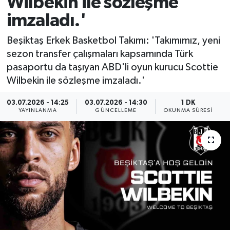
Wilbekin ile sözleşme
imzaladı.'
ÇEVRE
Beşiktaş Erkek Basketbol Takımı: 'Takımımız, yeni
Dış Haberler
sezon transfer çalışmaları kapsamında Türk
pasaportu da taşıyan ABD'li oyun kurucu Scottie
Dünya
Wilbekin ile sözleşme imzaladı.'
EĞİTİM
03.07.2026 - 14:25
03.07.2026 - 14:30
1 DK
YAYINLANMA
GÜNCELLEME
OKUNMA SÜRESI
EKONOMİ
English News
Finans
Flaş Haber
Gayrimenkul