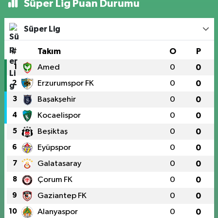
Süper Lig Puan Durumu
Süper Lig
#
Takım
O
P
1
Amed
0
0
2
Erzurumspor FK
0
0
3
Başakşehir
0
0
4
Kocaelispor
0
0
5
Beşiktaş
0
0
6
Eyüpspor
0
0
7
Galatasaray
0
0
8
Çorum FK
0
0
9
Gaziantep FK
0
0
10
Alanyaspor
0
0