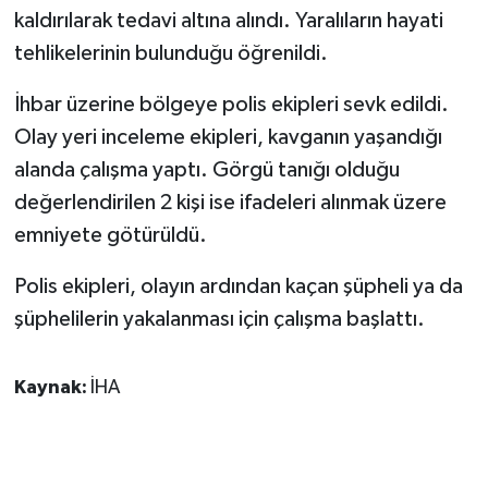
KÜLTÜR SANAT
kaldırılarak tedavi altına alındı. Yaralıların hayati
tehlikelerinin bulunduğu öğrenildi.
MAGAZİN
İhbar üzerine bölgeye polis ekipleri sevk edildi.
Otomobil
Olay yeri inceleme ekipleri, kavganın yaşandığı
alanda çalışma yaptı. Görgü tanığı olduğu
POLİTİKA
değerlendirilen 2 kişi ise ifadeleri alınmak üzere
Sağlık
emniyete götürüldü.
Polis ekipleri, olayın ardından kaçan şüpheli ya da
SİYASET
şüphelilerin yakalanması için çalışma başlattı.
SPOR HABERLERİ
Kaynak:
İHA
TEKNOLOJİ
Turizm