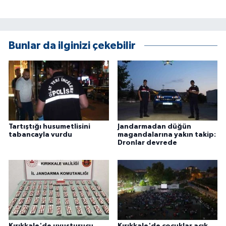
ÜLKE GÜNDEMİ
YAŞAM
Bunlar da ilginizi çekebilir
YEREL
Yerel Haberler
Tartıştığı husumetlisini
Jandarmadan düğün
tabancayla vurdu
magandalarına yakın takip:
Dronlar devrede