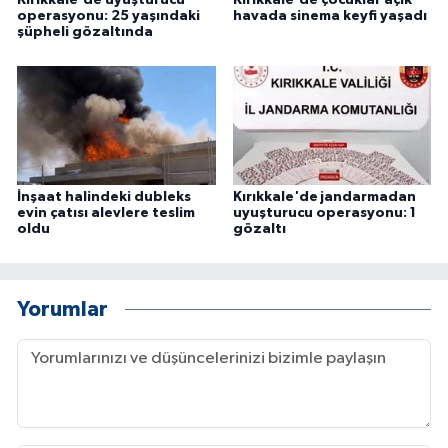
Kırıkkale'de uyuşturucu
Kırıkkale'de çocuklar açık
operasyonu: 25 yaşındaki
havada sinema keyfi yaşadı
şüpheli gözaltında
İnşaat halindeki dubleks
Kırıkkale'de jandarmadan
evin çatısı alevlere teslim
uyuşturucu operasyonu: 1
oldu
gözaltı
Yorumlar