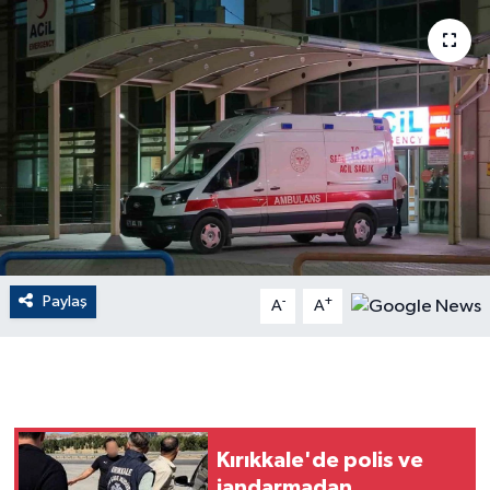
ÇEVRE
Dış Haberler
Dünya
EĞİTİM
EKONOMİ
Paylaş
-
+
A
A
English News
Finans
Flaş Haber
Kırıkkale'de polis ve
Gayrimenkul
jandarmadan