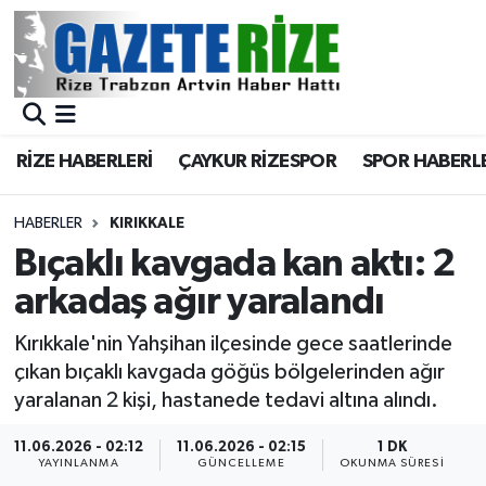
BÖLGEMİZ
Merkez Nöbetçi Eczaneler
SPOR
Merkez Hava Durumu
RİZE HABERLERİ
ÇAYKUR RİZESPOR
SPOR HABERL
Asayiş
Merkez Trafik Yoğunluk Haritası
HABERLER
KIRIKKALE
Rize Jandarma Komutanlığı
Süper Lig Puan Durumu ve Fikstür
Bıçaklı kavgada kan aktı: 2
arkadaş ağır yaralandı
Bilim Teknoloji
Tüm Manşetler
Kırıkkale'nin Yahşihan ilçesinde gece saatlerinde
Bölge
Son Dakika Haberleri
çıkan bıçaklı kavgada göğüs bölgelerinden ağır
yaralanan 2 kişi, hastanede tedavi altına alındı.
Advertising news
Haber Arşivi
11.06.2026 - 02:12
11.06.2026 - 02:15
1 DK
YAYINLANMA
GÜNCELLEME
OKUNMA SÜRESI
Canlı Maç