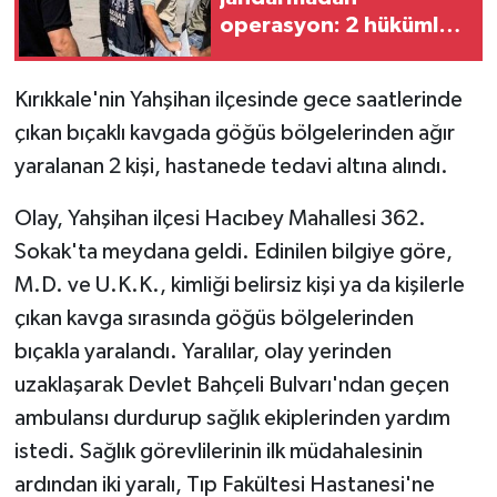
operasyon: 2 hükümlü
GENEL
yakalandı
Kırıkkale'nin Yahşihan ilçesinde gece saatlerinde
GÜNDEM
çıkan bıçaklı kavgada göğüs bölgelerinden ağır
yaralanan 2 kişi, hastanede tedavi altına alındı.
Güvenlik
Olay, Yahşihan ilçesi Hacıbey Mahallesi 362.
HABERDE İNSAN
Sokak'ta meydana geldi. Edinilen bilgiye göre,
İNSAN
M.D. ve U.K.K., kimliği belirsiz kişi ya da kişilerle
çıkan kavga sırasında göğüs bölgelerinden
İş Dünyası
bıçakla yaralandı. Yaralılar, olay yerinden
uzaklaşarak Devlet Bahçeli Bulvarı'ndan geçen
Jandarma
ambulansı durdurup sağlık ekiplerinden yardım
Kadın
istedi. Sağlık görevlilerinin ilk müdahalesinin
ardından iki yaralı, Tıp Fakültesi Hastanesi'ne