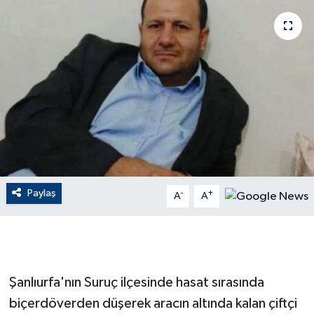
ÇEVRE
Dış Haberler
Dünya
EĞİTİM
EKONOMİ
Paylaş
-
+
A
A
English News
Finans
Flaş Haber
Şanlıurfa'nın Suruç ilçesinde hasat sırasında
biçerdöverden düşerek aracın altında kalan çiftçi
Gayrimenkul