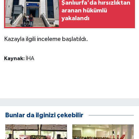
KÜLTÜR SANAT
Şanlıurfa'da hırsızlıktan
aranan hükümlü
MAGAZİN
yakalandı
Otomobil
Kazayla ilgili inceleme başlatıldı.
POLİTİKA
Kaynak:
İHA
Sağlık
SİYASET
SPOR HABERLERİ
TEKNOLOJİ
Bunlar da ilginizi çekebilir
Turizm