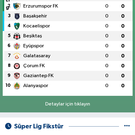
2
Erzurumspor FK
0
0
3
Başakşehir
0
0
4
Kocaelispor
0
0
5
Beşiktaş
0
0
6
Eyüpspor
0
0
7
Galatasaray
0
0
8
Çorum FK
0
0
9
Gaziantep FK
0
0
10
Alanyaspor
0
0
Detaylar için tıklayın
Süper Lig Fikstür