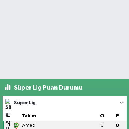
Süper Lig Puan Durumu
Süper Lig
#
Takım
O
P
1
Amed
0
0