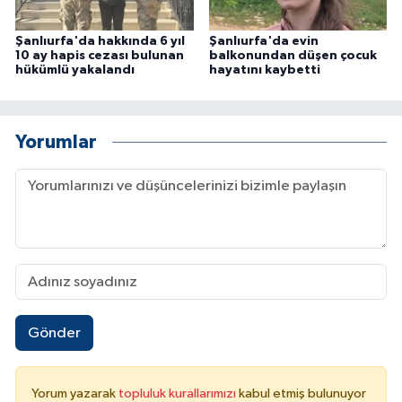
Şanlıurfa'da hakkında 6 yıl
Şanlıurfa'da evin
10 ay hapis cezası bulunan
balkonundan düşen çocuk
hükümlü yakalandı
hayatını kaybetti
Yorumlar
Gönder
Yorum yazarak
topluluk kurallarımızı
kabul etmiş bulunuyor