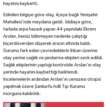
hayatını kaybetti.
GENEL
Edinilen bilgiye göre olay, ilçeye bağlı Yenişehir
Mahallesi'nde meydana geldi. İddiaya göre,
GÜNDEM
tarlada arpa hasadı yapan 44 yaşındaki Ekrem
Güvenlik
Arslan, henüz bilinmeyen nedenle çalıştığı
biçerdöverden düşerek aracın altında kaldı.
HABERDE İNSAN
Durumu fark eden çevredekilerin ihbarı üzerine
olay yerine sağlık ve jandarma ekipleri sevk edildi.
İNSAN
Sağlık ekiplerinin yaptığı kontrolde Arslan'ın olay
yerinde hayatını kaybettiği belirlendi.
İş Dünyası
İncelemelerin ardından Arslan'ın cenazesi otopsi
Jandarma
yapılmak üzere Şanlıurfa Adli Tıp Kurumu
morguna kaldırıldı.
Kadın