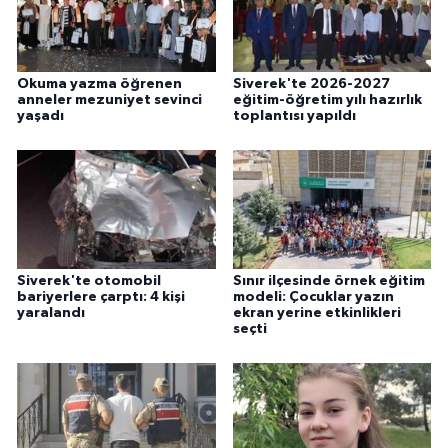
ÜLKE GÜNDEMİ
YAŞAM
Okuma yazma öğrenen
Siverek'te 2026-2027
anneler mezuniyet sevinci
eğitim-öğretim yılı hazırlık
yaşadı
toplantısı yapıldı
YEREL
Yerel Haberler
Siverek'te otomobil
Sınır ilçesinde örnek eğitim
bariyerlere çarptı: 4 kişi
modeli: Çocuklar yazın
yaralandı
ekran yerine etkinlikleri
seçti