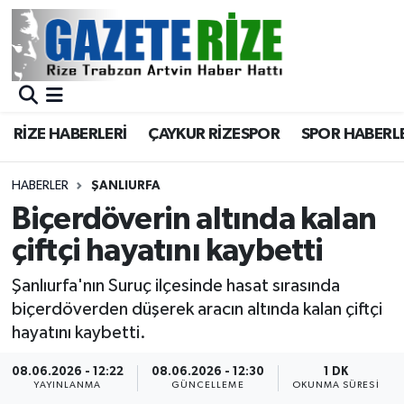
BÖLGEMİZ
Merkez Nöbetçi Eczaneler
SPOR
Merkez Hava Durumu
RİZE HABERLERİ
ÇAYKUR RİZESPOR
SPOR HABERL
Asayiş
Merkez Trafik Yoğunluk Haritası
HABERLER
ŞANLIURFA
Rize Jandarma Komutanlığı
Süper Lig Puan Durumu ve Fikstür
Biçerdöverin altında kalan
çiftçi hayatını kaybetti
Bilim Teknoloji
Tüm Manşetler
Şanlıurfa'nın Suruç ilçesinde hasat sırasında
Bölge
Son Dakika Haberleri
biçerdöverden düşerek aracın altında kalan çiftçi
hayatını kaybetti.
Advertising news
Haber Arşivi
08.06.2026 - 12:22
08.06.2026 - 12:30
1 DK
YAYINLANMA
GÜNCELLEME
OKUNMA SÜRESI
Canlı Maç