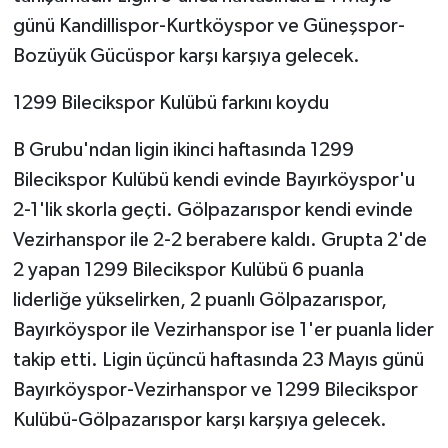
KÜLTÜR SANAT
günü Kandillispor-Kurtköyspor ve Güneşspor-
Bozüyük Gücüspor karşı karşıya gelecek.
MAGAZİN
1299 Bilecikspor Kulübü farkını koydu
Otomobil
B Grubu'ndan ligin ikinci haftasında 1299
POLİTİKA
Bilecikspor Kulübü kendi evinde Bayırköyspor'u
2-1'lik skorla geçti. Gölpazarıspor kendi evinde
Sağlık
Vezirhanspor ile 2-2 berabere kaldı. Grupta 2'de
SİYASET
2 yapan 1299 Bilecikspor Kulübü 6 puanla
liderliğe yükselirken, 2 puanlı Gölpazarıspor,
SPOR HABERLERİ
Bayırköyspor ile Vezirhanspor ise 1'er puanla lider
takip etti. Ligin üçüncü haftasında 23 Mayıs günü
TEKNOLOJİ
Bayırköyspor-Vezirhanspor ve 1299 Bilecikspor
Turizm
Kulübü-Gölpazarıspor karşı karşıya gelecek.