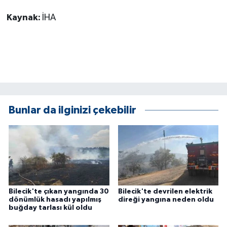
ÜLKE GÜNDEMİ
Kaynak:
İHA
YAŞAM
YEREL
Yerel Haberler
Bunlar da ilginizi çekebilir
Bilecik'te çıkan yangında 30
Bilecik'te devrilen elektrik
dönümlük hasadı yapılmış
direği yangına neden oldu
buğday tarlası kül oldu