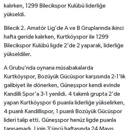
kalırken, 1299 Bilecikspor Kulübü liderliğe
GENEL
yükseldi.
Bilecik 2. Amatör Lig'de A ve B Gruplarında ikinci
GÜNDEM
hafta geride kalırken, Kurtköyspor ile 1299
Güvenlik
Bilecikspor Kulübü ligde 2'de 2 yaparak, liderliğe
yükseldiler.
HABERDE İNSAN
A Grubu'nda oynana müsabakalarda
İNSAN
Kurtköyspor, Bozüyük Gücüspor karşısında 2-1'lik
galibiyet ile dönerken, Güneşspor kendi evinde
İş Dünyası
Kandilli Spor'a 3-1 yenildi. 4 takımlı grupta 2'de
yapan Kurtköyspor 6 puanla liderliğe yükselirken,
Jandarma
4 puanlı Kandillispor, 1 puanlı Bozüyük Gücüspor
Kadın
lideri talip etti. Güneşspor henüz ligde puanla
tanışamadı. Ligin 3'üncü haftasında 24 Mayıs