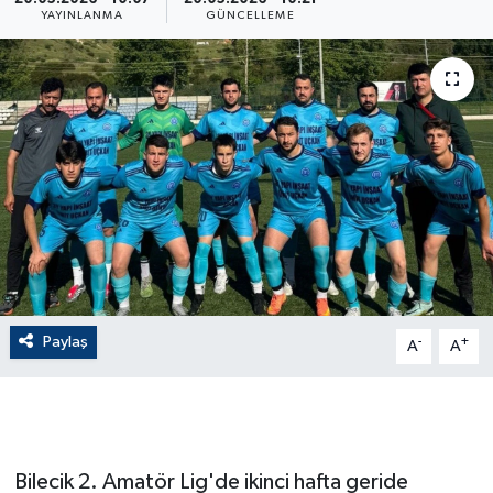
YAYINLANMA
GÜNCELLEME
ÇEVRE
Dış Haberler
Dünya
EĞİTİM
EKONOMİ
English News
Paylaş
-
+
A
A
Finans
Flaş Haber
Bilecik 2. Amatör Lig'de ikinci hafta geride
Gayrimenkul