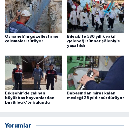
Osmaneli'ni güzelleştirme
Bilecik'te 530 yıllık vakıf
çalışmaları sürüyor
geleneği sünnet şöleniyle
yaşatıldı
Eskişehir'de çalınan
Babasından miras kalan
büyükbaş hayvanlardan
mesleği 26 yıldır sürdürüyor
biri Bilecik'te bulundu
Yorumlar