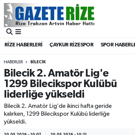
BÖLGEMİZ
Merkez Nöbetçi Eczaneler
SPOR
Merkez Hava Durumu
RİZE HABERLERİ
ÇAYKUR RİZESPOR
SPOR HABERL
Asayiş
Merkez Trafik Yoğunluk Haritası
HABERLER
BILECIK
Rize Jandarma Komutanlığı
Süper Lig Puan Durumu ve Fikstür
Bilecik 2. Amatör Lig'e
1299 Bilecikspor Kulübü
Bilim Teknoloji
Tüm Manşetler
liderliğe yükseldi
Bölge
Son Dakika Haberleri
Bilecik 2. Amatör Lig'de ikinci hafta geride
kalırken, 1299 Bilecikspor Kulübü liderliğe
Advertising news
Haber Arşivi
yükseldi.
Canlı Maç
20.05.2026 - 10:07
20.05.2026 - 10:21