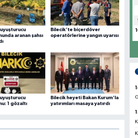
uyuşturucu
Bilecik'te biçerdöver
1
unda aranan şahsı
operatörlerine yangın uyarısı
dı
1
G
 uyuşturucu
Bilecik heyeti Bakan Kurum'la
u: 1 gözaltı
yatırımları masaya yatırdı
1
K
K