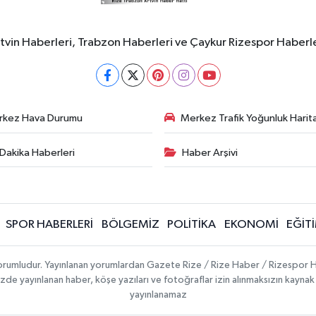
rtvin Haberleri, Trabzon Haberleri ve Çaykur Rizespor Haberl
rkez Hava Durumu
Merkez Trafik Yoğunluk Harita
Dakika Haberleri
Haber Arşivi
SPOR HABERLERİ
BÖLGEMİZ
POLİTİKA
EKONOMİ
EĞİT
 sorumludur. Yayınlanan yorumlardan Gazete Rize / Rize Haber / Rizespor H
temizde yayınlanan haber, köşe yazıları ve fotoğraflar izin alınmaksızın kayn
yayınlanamaz