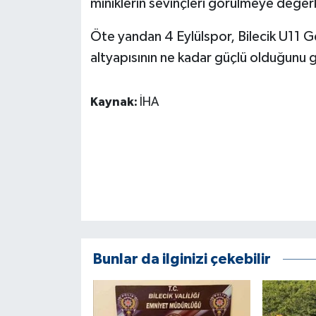
miniklerin sevinçleri görülmeye değerk
KÜLTÜR SANAT
Öte yandan 4 Eylülspor, Bilecik U11 G
MAGAZİN
altyapısının ne kadar güçlü olduğunu 
Otomobil
Kaynak:
İHA
POLİTİKA
Sağlık
SİYASET
SPOR HABERLERİ
TEKNOLOJİ
Bunlar da ilginizi çekebilir
Turizm