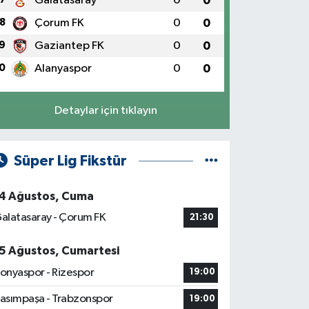
Galatasaray
0
0
8
Çorum FK
0
0
9
Gaziantep FK
0
0
0
Alanyaspor
0
0
Detaylar için tıklayın
Süper Lig Fikstür
4 Ağustos, Cuma
alatasaray - Çorum FK
21:30
5 Ağustos, Cumartesi
onyaspor - Rizespor
19:00
asımpaşa - Trabzonspor
19:00