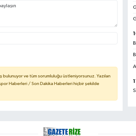
G
G
1
B
B
A
ş bulunuyor ve tüm sorumluluğu üstleniyorsunuz. Yazılan
1
or Haberleri / Son Dakika Haberleri hiçbir şekilde
S