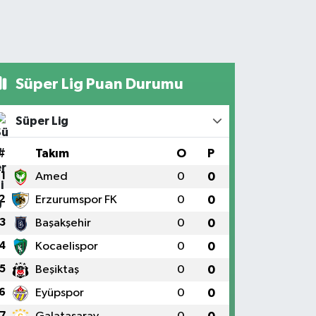
Süper Lig Puan Durumu
Süper Lig
#
Takım
O
P
1
Amed
0
0
2
Erzurumspor FK
0
0
3
Başakşehir
0
0
4
Kocaelispor
0
0
5
Beşiktaş
0
0
6
Eyüpspor
0
0
7