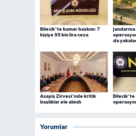
ÜLKE GÜNDEMİ
YAŞAM
Bilecik'te kumar baskını: 7
Jandarma 
kişiye 95 bin lira ceza
operasyon
YEREL
da yakala
Yerel Haberler
Asayiş Zirvesi'nde kritik
Bilecik'te
başlıklar ele alındı
operasyon
Yorumlar