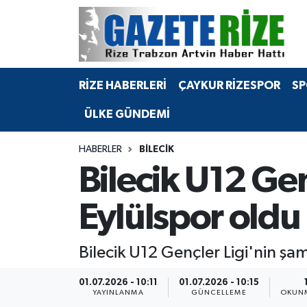
BÖLGEMİZ
Merkez Nöbetçi Eczaneler
RİZE HABERLERİ
ÇAYKUR RİZESPOR
SP
SPOR
Merkez Hava Durumu
ÜLKE GÜNDEMİ
Asayiş
Merkez Trafik Yoğunluk Haritası
HABERLER
BILECIK
Rize Jandarma Komutanlığı
Süper Lig Puan Durumu ve Fikstür
Bilecik U12 Ge
Bilim Teknoloji
Tüm Manşetler
Eylülspor oldu
Bölge
Son Dakika Haberleri
Bilecik U12 Gençler Ligi'nin şa
Advertising news
Haber Arşivi
01.07.2026 - 10:11
01.07.2026 - 10:15
YAYINLANMA
GÜNCELLEME
OKUNM
Canlı Maç