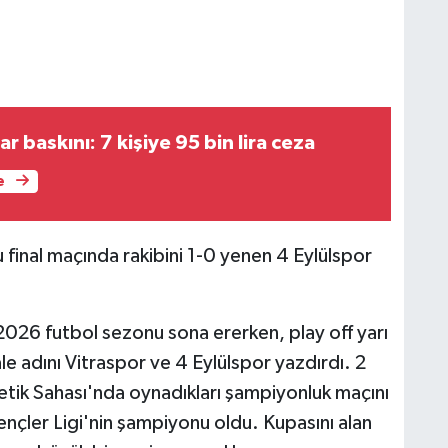
r baskını: 7 kişiye 95 bin lira ceza
e
 final maçında rakibini 1-0 yenen 4 Eylülspor
2026 futbol sezonu sona ererken, play off yarı
ale adını Vitraspor ve 4 Eylülspor yazdırdı. 2
etik Sahası'nda oynadıkları şampiyonluk maçını
ençler Ligi'nin şampiyonu oldu. Kupasını alan