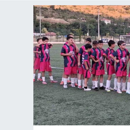
ÇEVRE
Dış Haberler
Dünya
EĞİTİM
EKONOMİ
English News
Finans
Flaş Haber
Gayrimenkul