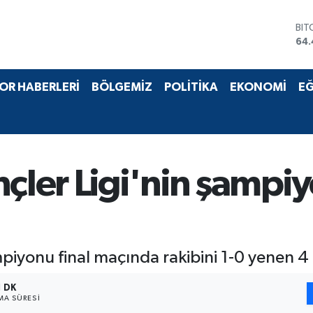
BIT
64.
DO
47,
EU
OR HABERLERİ
BÖLGEMİZ
POLİTİKA
EKONOMİ
EĞ
55,
STE
64
GRA
652
BİS
nçler Ligi'nin şampi
13.
mpiyonu final maçında rakibini 1-0 yenen 4
1 DK
A SÜRESI