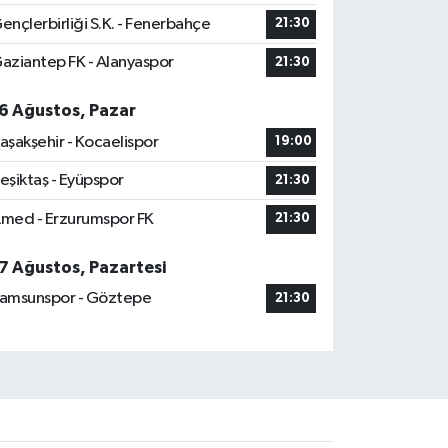
ençlerbirliği S.K. - Fenerbahçe
21:30
aziantep FK - Alanyaspor
21:30
6 Ağustos, Pazar
aşakşehir - Kocaelispor
19:00
eşiktaş - Eyüpspor
21:30
med - Erzurumspor FK
21:30
7 Ağustos, Pazartesi
amsunspor - Göztepe
21:30