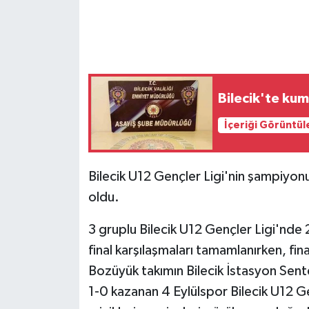
GENEL
GÜNDEM
Bilecik'te kuma
Güvenlik
İçeriği Görüntül
HABERDE İNSAN
İNSAN
Bilecik U12 Gençler Ligi'nin şampiyonu
oldu.
İş Dünyası
3 gruplu Bilecik U12 Gençler Ligi'nde 
Jandarma
final karşılaşmaları tamamlanırken, fin
Bozüyük takımın Bilecik İstasyon Sent
Kadın
1-0 kazanan 4 Eylülspor Bilecik U12 G