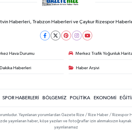
rtvin Haberleri, Trabzon Haberleri ve Çaykur Rizespor Haberl
rkez Hava Durumu
Merkez Trafik Yoğunluk Harita
Dakika Haberleri
Haber Arşivi
SPOR HABERLERİ
BÖLGEMİZ
POLİTİKA
EKONOMİ
EĞİT
 sorumludur. Yayınlanan yorumlardan Gazete Rize / Rize Haber / Rizespor H
temizde yayınlanan haber, köşe yazıları ve fotoğraflar izin alınmaksızın kayn
yayınlanamaz