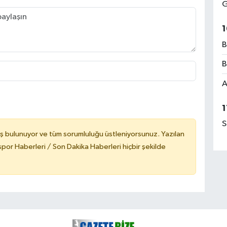
G
1
B
B
A
1
S
ş bulunuyor ve tüm sorumluluğu üstleniyorsunuz. Yazılan
or Haberleri / Son Dakika Haberleri hiçbir şekilde