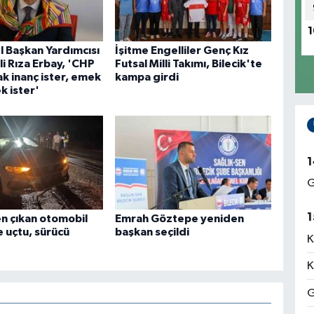
1
 Başkan Yardımcısı
İşitme Engelliler Genç Kız
Ali Rıza Erbay, 'CHP
Futsal Milli Takımı, Bilecik'te
k inanç ister, emek
kampa girdi
ek ister'
1
G
1
n çıkan otomobil
Emrah Göztepe yeniden
 uçtu, sürücü
başkan seçildi
K
K
G