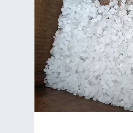
ÇEVRE
Dış Haberler
Dünya
EĞİTİM
EKONOMİ
English News
Finans
Flaş Haber
Gayrimenkul