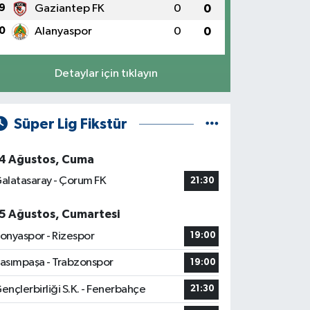
9
Gaziantep FK
0
0
0
Alanyaspor
0
0
Detaylar için tıklayın
Süper Lig Fikstür
4 Ağustos, Cuma
alatasaray - Çorum FK
21:30
5 Ağustos, Cumartesi
onyaspor - Rizespor
19:00
asımpaşa - Trabzonspor
19:00
ençlerbirliği S.K. - Fenerbahçe
21:30