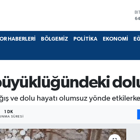
BI
64
D
47
E
OR HABERLERİ
BÖLGEMİZ
POLİTİKA
EKONOMİ
EĞ
55
ST
64
GR
6
Bİ
z büyüklüğündeki dol
13
ağış ve dolu hayatı olumsuz yönde etkilerke
1 DK
UNMA SÜRESI