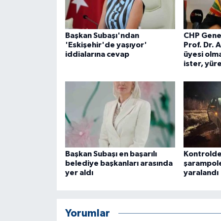
ÜLKE GÜNDEMİ
YAŞAM
Başkan Subaşı'ndan
CHP Genel
'Eskişehir'de yaşıyor'
Prof. Dr. 
iddialarına cevap
üyesi olma
YEREL
ister, yür
Yerel Haberler
Başkan Subaşı en başarılı
Kontrolde
belediye başkanları arasında
şarampole
yer aldı
yaralandı
Yorumlar