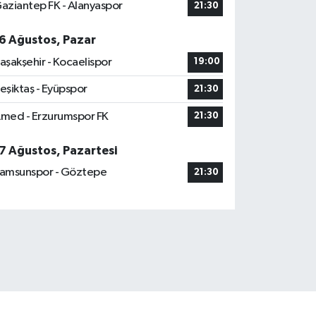
aziantep FK - Alanyaspor
21:30
6 Ağustos, Pazar
aşakşehir - Kocaelispor
19:00
eşiktaş - Eyüpspor
21:30
med - Erzurumspor FK
21:30
7 Ağustos, Pazartesi
amsunspor - Göztepe
21:30