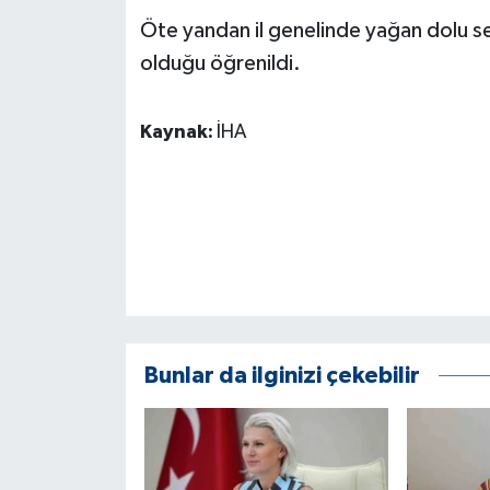
KÜLTÜR SANAT
Öte yandan il genelinde yağan dolu se
olduğu öğrenildi.
MAGAZİN
Otomobil
Kaynak:
İHA
POLİTİKA
Sağlık
SİYASET
SPOR HABERLERİ
Bunlar da ilginizi çekebilir
TEKNOLOJİ
Turizm