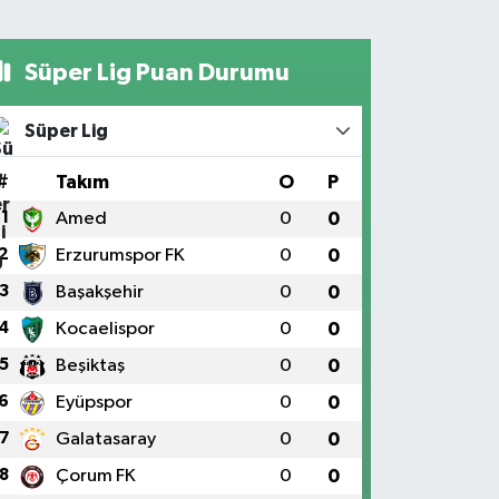
Süper Lig Puan Durumu
Süper Lig
#
Takım
O
P
1
Amed
0
0
2
Erzurumspor FK
0
0
3
Başakşehir
0
0
4
Kocaelispor
0
0
5
Beşiktaş
0
0
6
Eyüpspor
0
0
7
Galatasaray
0
0
8
Çorum FK
0
0