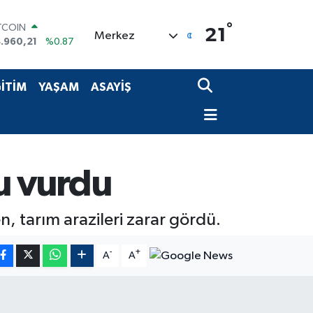
°
TCOIN
21
Merkez
.960,21
%0.87
OLAR
,7436
%0.18
URO
İTİM
YAŞAM
ASAYİŞ
,2510
%0.32
ERLİN
,4811
%0.38
AM ALTIN
660.55
%0.03
ST100
u vurdu
.779
%-14
n, tarım arazileri zarar gördü.
-
+
A
A