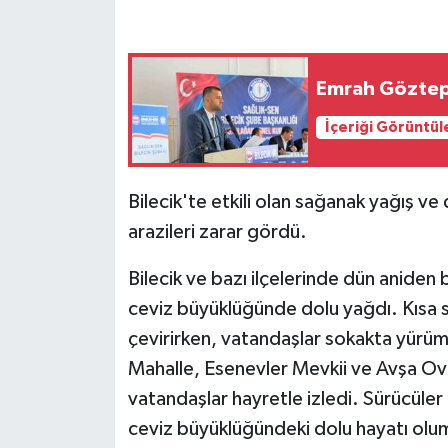
GENEL
Emrah Göztepe
GÜNDEM
İçeriği Görüntül
Güvenlik
HABERDE İNSAN
Bilecik'te etkili olan sağanak yağış v
arazileri zarar gördü.
İNSAN
Bilecik ve bazı ilçelerinde dün aniden
İş Dünyası
ceviz büyüklüğünde dolu yağdı. Kısa s
çevirirken, vatandaşlar sokakta yürüme
Jandarma
Mahalle, Esenevler Mevkii ve Avşa Ov
vatandaşlar hayretle izledi. Sürücüle
Kadın
ceviz büyüklüğündeki dolu hayatı olum