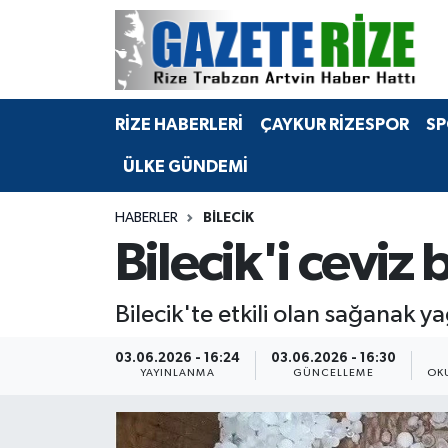
BÖLGEMİZ
Merkez Nöbetçi Eczaneler
RİZE HABERLERİ
ÇAYKUR RİZESPOR
SP
SPOR
Merkez Hava Durumu
ÜLKE GÜNDEMİ
Asayiş
Merkez Trafik Yoğunluk Haritası
HABERLER
BILECIK
Rize Jandarma Komutanlığı
Süper Lig Puan Durumu ve Fikstür
Bilecik'i cevi
Bilim Teknoloji
Tüm Manşetler
Bilecik'te etkili olan sağanak y
Bölge
Son Dakika Haberleri
03.06.2026 - 16:24
03.06.2026 - 16:30
YAYINLANMA
GÜNCELLEME
OK
Advertising news
Haber Arşivi
Canlı Maç