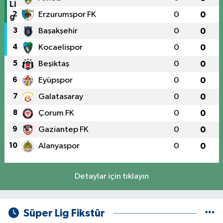
2
Erzurumspor FK
0
0
3
Başakşehir
0
0
4
Kocaelispor
0
0
5
Beşiktaş
0
0
6
Eyüpspor
0
0
7
Galatasaray
0
0
8
Çorum FK
0
0
9
Gaziantep FK
0
0
10
Alanyaspor
0
0
Detaylar için tıklayın
Süper Lig Fikstür