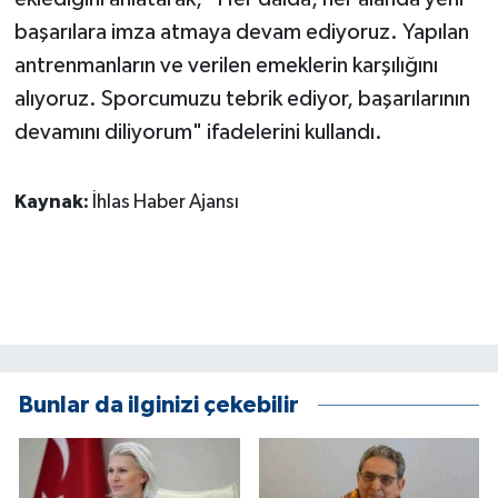
KÜLTÜR SANAT
başarılara imza atmaya devam ediyoruz. Yapılan
antrenmanların ve verilen emeklerin karşılığını
MAGAZİN
alıyoruz. Sporcumuzu tebrik ediyor, başarılarının
Otomobil
devamını diliyorum" ifadelerini kullandı.
POLİTİKA
Kaynak:
İhlas Haber Ajansı
Sağlık
SİYASET
SPOR HABERLERİ
Bunlar da ilginizi çekebilir
TEKNOLOJİ
Turizm