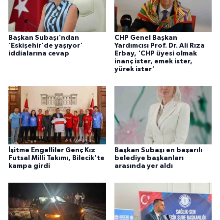
ÜLKE GÜNDEMİ
YAŞAM
Başkan Subaşı'ndan
CHP Genel Başkan
'Eskişehir'de yaşıyor'
Yardımcısı Prof. Dr. Ali Rıza
iddialarına cevap
Erbay, 'CHP üyesi olmak
YEREL
inanç ister, emek ister,
yürek ister'
Yerel Haberler
İşitme Engelliler Genç Kız
Başkan Subaşı en başarılı
Futsal Milli Takımı, Bilecik'te
belediye başkanları
kampa girdi
arasında yer aldı