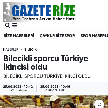
BÖLGEMİZ
Merkez Nöbetçi Eczaneler
SPOR
Merkez Hava Durumu
RİZE HABERLERİ
ÇAYKUR RİZESPOR
SPOR HABERL
Asayiş
Merkez Trafik Yoğunluk Haritası
HABERLER
BILECIK
Rize Jandarma Komutanlığı
Süper Lig Puan Durumu ve Fikstür
Bilecikli sporcu Türkiye
ikincisi oldu
Bilim Teknoloji
Tüm Manşetler
BİLECİKLİ SPORCU TÜRKİYE İKİNCİ OLDU
Bölge
Son Dakika Haberleri
25.09.2023 - 10:42
25.09.2023 - 10:46
YAYINLANMA
GÜNCELLEME
Advertising news
Haber Arşivi
Canlı Maç