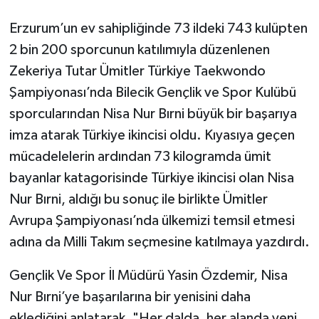
Erzurum’un ev sahipliğinde 73 ildeki 743 kulüpten
GENEL
2 bin 200 sporcunun katılımıyla düzenlenen
GÜNDEM
Zekeriya Tutar Ümitler Türkiye Taekwondo
Şampiyonası’nda Bilecik Gençlik ve Spor Kulübü
Güvenlik
sporcularından Nisa Nur Bırni büyük bir başarıya
imza atarak Türkiye ikincisi oldu. Kıyasıya geçen
HABERDE İNSAN
mücadelelerin ardından 73 kilogramda ümit
bayanlar katagorisinde Türkiye ikincisi olan Nisa
İNSAN
Nur Bırni, aldığı bu sonuç ile birlikte Ümitler
İş Dünyası
Avrupa Şampiyonası’nda ülkemizi temsil etmesi
adına da Milli Takım seçmesine katılmaya yazdırdı.
Jandarma
Gençlik Ve Spor İl Müdürü Yasin Özdemir, Nisa
Kadın
Nur Bırni’ye başarılarına bir yenisini daha
eklediğini anlatarak, "Her dalda, her alanda yeni