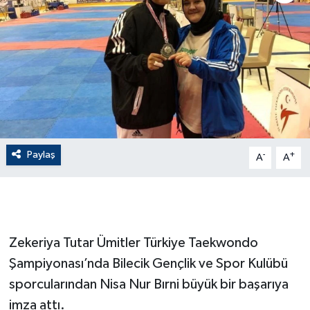
ÇEVRE
Dış Haberler
Dünya
EĞİTİM
Paylaş
-
+
A
A
EKONOMİ
English News
Finans
Zekeriya Tutar Ümitler Türkiye Taekwondo
Şampiyonası’nda Bilecik Gençlik ve Spor Kulübü
Flaş Haber
sporcularından Nisa Nur Bırni büyük bir başarıya
imza attı.
Gayrimenkul