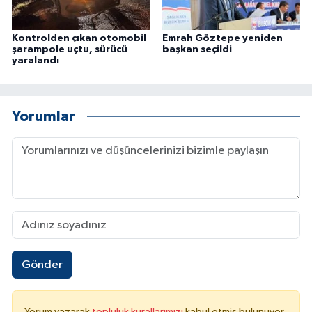
Kontrolden çıkan otomobil
Emrah Göztepe yeniden
şarampole uçtu, sürücü
başkan seçildi
yaralandı
Yorumlar
Gönder
Yorum yazarak
topluluk kurallarımızı
kabul etmiş bulunuyor