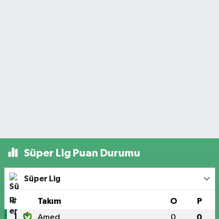
Süper Lig Puan Durumu
Süper Lig
#
Takım
O
P
1
Amed
0
0