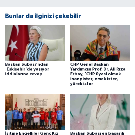
ÜLKE GÜNDEMİ
Bunlar da ilginizi çekebilir
YAŞAM
YEREL
Yerel Haberler
Başkan Subaşı'ndan
CHP Genel Başkan
'Eskişehir'de yaşıyor'
Yardımcısı Prof. Dr. Ali Rıza
iddialarına cevap
Erbay, 'CHP üyesi olmak
inanç ister, emek ister,
yürek ister'
İşitme Engelliler Genç Kız
Başkan Subaşı en başarılı