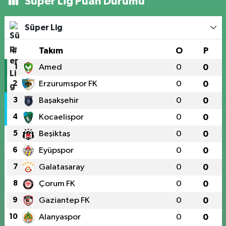
Süper Lig Puan Durumu
Süper Lig
#
Takım
O
P
1
Amed
0
0
2
Erzurumspor FK
0
0
3
Başakşehir
0
0
4
Kocaelispor
0
0
5
Beşiktaş
0
0
6
Eyüpspor
0
0
7
Galatasaray
0
0
8
Çorum FK
0
0
9
Gaziantep FK
0
0
10
Alanyaspor
0
0