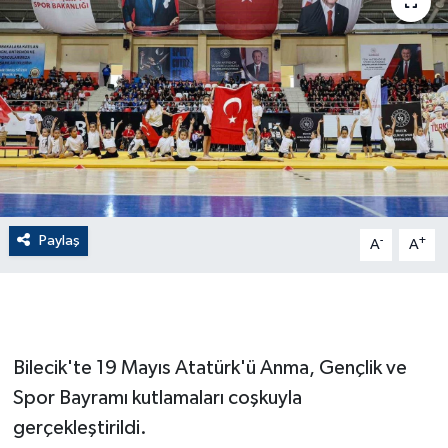
ÇEVRE
Dış Haberler
Dünya
EĞİTİM
EKONOMİ
Paylaş
-
+
A
A
English News
Finans
Bilecik'te 19 Mayıs Atatürk'ü Anma, Gençlik ve
Flaş Haber
Spor Bayramı kutlamaları coşkuyla
gerçekleştirildi.
Gayrimenkul