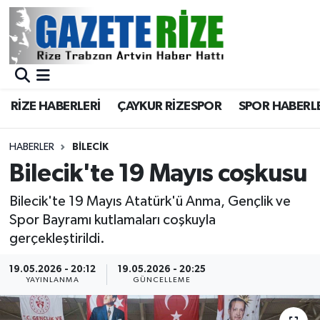
BÖLGEMİZ
Merkez Nöbetçi Eczaneler
SPOR
Merkez Hava Durumu
RİZE HABERLERİ
ÇAYKUR RİZESPOR
SPOR HABERL
Asayiş
Merkez Trafik Yoğunluk Haritası
HABERLER
BILECIK
Rize Jandarma Komutanlığı
Süper Lig Puan Durumu ve Fikstür
Bilecik'te 19 Mayıs coşkusu
Bilim Teknoloji
Tüm Manşetler
Bilecik'te 19 Mayıs Atatürk'ü Anma, Gençlik ve
Spor Bayramı kutlamaları coşkuyla
Bölge
Son Dakika Haberleri
gerçekleştirildi.
19.05.2026 - 20:12
19.05.2026 - 20:25
Advertising news
Haber Arşivi
YAYINLANMA
GÜNCELLEME
Canlı Maç