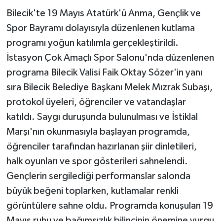
Bilecik'te 19 Mayıs Atatürk'ü Anma, Gençlik ve
GENEL
Spor Bayramı dolayısıyla düzenlenen kutlama
programı yoğun katılımla gerçekleştirildi.
GÜNDEM
İstasyon Çok Amaçlı Spor Salonu'nda düzenlenen
programa Bilecik Valisi Faik Oktay Sözer'in yanı
Güvenlik
sıra Bilecik Belediye Başkanı Melek Mızrak Subaşı,
HABERDE İNSAN
protokol üyeleri, öğrenciler ve vatandaşlar
katıldı. Saygı duruşunda bulunulması ve İstiklal
İNSAN
Marşı'nın okunmasıyla başlayan programda,
öğrenciler tarafından hazırlanan şiir dinletileri,
İş Dünyası
halk oyunları ve spor gösterileri sahnelendi.
Jandarma
Gençlerin sergilediği performanslar salonda
büyük beğeni toplarken, kutlamalar renkli
Kadın
görüntülere sahne oldu. Programda konuşulan 19
Mayıs ruhu ve bağımsızlık bilincinin önemine vurgu