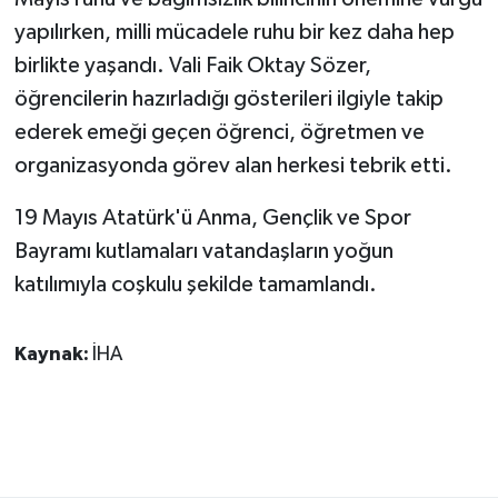
KÜLTÜR SANAT
yapılırken, milli mücadele ruhu bir kez daha hep
birlikte yaşandı. Vali Faik Oktay Sözer,
MAGAZİN
öğrencilerin hazırladığı gösterileri ilgiyle takip
Otomobil
ederek emeği geçen öğrenci, öğretmen ve
organizasyonda görev alan herkesi tebrik etti.
POLİTİKA
19 Mayıs Atatürk'ü Anma, Gençlik ve Spor
Sağlık
Bayramı kutlamaları vatandaşların yoğun
katılımıyla coşkulu şekilde tamamlandı.
SİYASET
SPOR HABERLERİ
Kaynak:
İHA
TEKNOLOJİ
Turizm