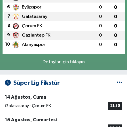
6
Eyüpspor
0
0
7
Galatasaray
0
0
8
Çorum FK
0
0
9
Gaziantep FK
0
0
10
Alanyaspor
0
0
Detaylar için tıklayın
Süper Lig Fikstür
14 Ağustos, Cuma
Galatasaray - Çorum FK
21:30
15 Ağustos, Cumartesi