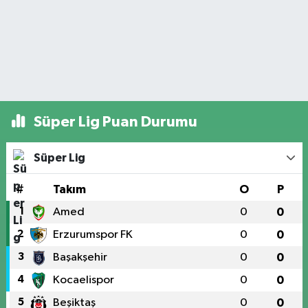
Süper Lig Puan Durumu
Süper Lig
#
Takım
O
P
1
Amed
0
0
2
Erzurumspor FK
0
0
3
Başakşehir
0
0
4
Kocaelispor
0
0
5
Beşiktaş
0
0