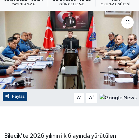
YAYINLANMA
GÜNCELLEME
OKUNMA SÜRESI
ÇEVRE
Dış Haberler
Dünya
EĞİTİM
EKONOMİ
English News
Paylaş
-
+
A
A
Finans
Flaş Haber
Bilecik'te 2026 yılının ilk 6 ayında yürütülen
Gayrimenkul