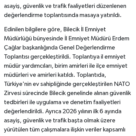
asayiş, güvenlik ve trafik faaliyetleri düzenlenen
GENEL
değerlendirme toplantısında masaya yatırıldı.
Edinilen bilgilere göre, Bilecik İl Emniyet
GÜNDEM
Müdürlüğü bünyesinde İl Emniyet Müdürü Erdem
Güvenlik
Çağlar başkanlığında Genel Değerlendirme
Toplantısı gerçekleştirildi. Toplantıya il emniyet
HABERDE İNSAN
müdür yardımcıları, birim amirleri ile ilçe emniyet
müdürleri ve amirleri katıldı. Toplantıda,
İNSAN
Türkiye'nin ev sahipliğinde gerçekleştirilen NATO
İş Dünyası
Zirvesi sürecinde Bilecik genelinde alınan güvenlik
tedbirleri ile uygulama ve denetim faaliyetleri
Jandarma
değerlendirildi. Ayrıca 2026 yılının ilk 6 ayında
asayiş, güvenlik ve trafik başta olmak üzere
Kadın
yürütülen tüm çalışmalara ilişkin veriler kapsamlı