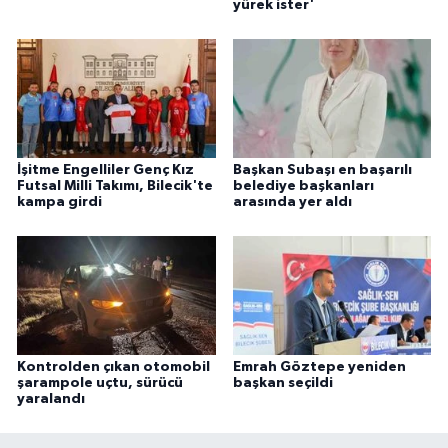
yürek ister'
İşitme Engelliler Genç Kız
Başkan Subaşı en başarılı
Futsal Milli Takımı, Bilecik'te
belediye başkanları
kampa girdi
arasında yer aldı
Kontrolden çıkan otomobil
Emrah Göztepe yeniden
şarampole uçtu, sürücü
başkan seçildi
yaralandı