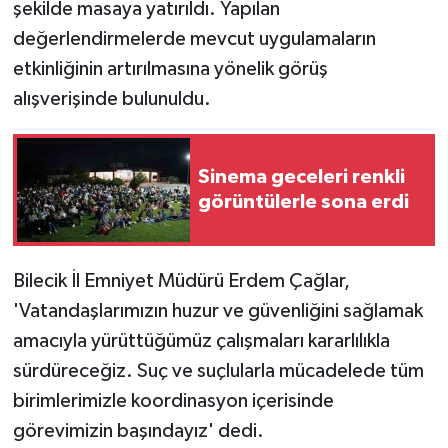
KÜLTÜR SANAT
şekilde masaya yatırıldı. Yapılan
değerlendirmelerde mevcut uygulamaların
MAGAZİN
etkinliğinin artırılmasına yönelik görüş
alışverişinde bulunuldu.
Otomobil
POLİTİKA
Sinema geceleri renkli
görüntülerle sona erdi
Sağlık
SİYASET
Bilecik İl Emniyet Müdürü Erdem Çağlar,
'Vatandaşlarımızın huzur ve güvenliğini sağlamak
SPOR HABERLERİ
amacıyla yürüttüğümüz çalışmaları kararlılıkla
TEKNOLOJİ
sürdüreceğiz. Suç ve suçlularla mücadelede tüm
birimlerimizle koordinasyon içerisinde
Turizm
görevimizin başındayız' dedi.