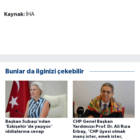
ÜLKE GÜNDEMİ
Kaynak:
İHA
YAŞAM
YEREL
Yerel Haberler
Bunlar da ilginizi çekebilir
Başkan Subaşı'ndan
CHP Genel Başkan
'Eskişehir'de yaşıyor'
Yardımcısı Prof. Dr. Ali Rıza
iddialarına cevap
Erbay, 'CHP üyesi olmak
inanç ister, emek ister,