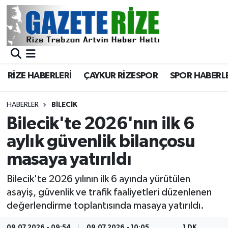
BÖLGEMİZ
Merkez Nöbetçi Eczaneler
SPOR
Merkez Hava Durumu
RİZE HABERLERİ
ÇAYKUR RİZESPOR
SPOR HABERL
Asayiş
Merkez Trafik Yoğunluk Haritası
HABERLER
BILECIK
Rize Jandarma Komutanlığı
Süper Lig Puan Durumu ve Fikstür
Bilecik'te 2026'nın ilk 6
aylık güvenlik bilançosu
Bilim Teknoloji
Tüm Manşetler
masaya yatırıldı
Bölge
Son Dakika Haberleri
Bilecik'te 2026 yılının ilk 6 ayında yürütülen
asayiş, güvenlik ve trafik faaliyetleri düzenlenen
Advertising news
Haber Arşivi
değerlendirme toplantısında masaya yatırıldı.
Canlı Maç
09.07.2026 - 09:54
09.07.2026 - 10:05
1 DK