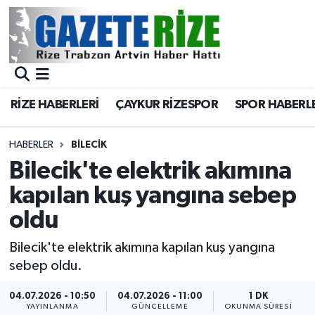
BÖLGEMİZ
Merkez Nöbetçi Eczaneler
SPOR
Merkez Hava Durumu
RİZE HABERLERİ
ÇAYKUR RİZESPOR
SPOR HABERL
Asayiş
Merkez Trafik Yoğunluk Haritası
HABERLER
BILECIK
Rize Jandarma Komutanlığı
Süper Lig Puan Durumu ve Fikstür
Bilecik'te elektrik akımına
kapılan kuş yangına sebep
Bilim Teknoloji
Tüm Manşetler
oldu
Bölge
Son Dakika Haberleri
Bilecik'te elektrik akımına kapılan kuş yangına
sebep oldu.
Advertising news
Haber Arşivi
04.07.2026 - 10:50
04.07.2026 - 11:00
1 DK
Canlı Maç
YAYINLANMA
GÜNCELLEME
OKUNMA SÜRESI