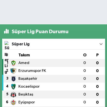
Süper Lig Puan Durumu
Süper Lig
#
Takım
O
P
1
Amed
0
0
2
Erzurumspor FK
0
0
3
Başakşehir
0
0
4
Kocaelispor
0
0
5
Beşiktaş
0
0
6
Eyüpspor
0
0