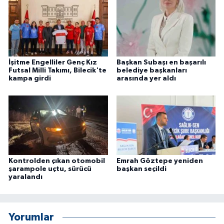
ÜLKE GÜNDEMİ
YAŞAM
YEREL
İşitme Engelliler Genç Kız
Başkan Subaşı en başarılı
Futsal Milli Takımı, Bilecik'te
belediye başkanları
kampa girdi
arasında yer aldı
Yerel Haberler
Kontrolden çıkan otomobil
Emrah Göztepe yeniden
şarampole uçtu, sürücü
başkan seçildi
yaralandı
Yorumlar