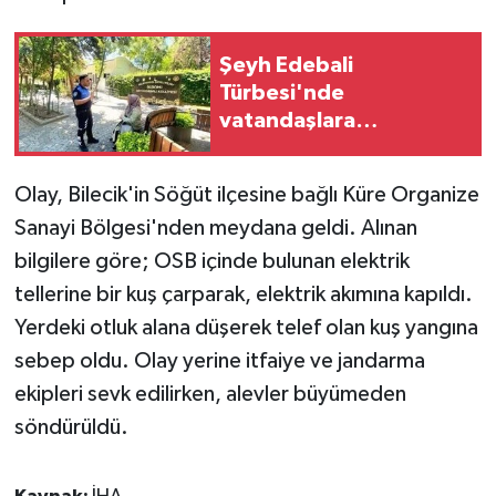
GENEL
Şeyh Edebali
Türbesi'nde
GÜNDEM
vatandaşlara
dolandırıcılık uyarısı
Güvenlik
Olay, Bilecik'in Söğüt ilçesine bağlı Küre Organize
HABERDE İNSAN
Sanayi Bölgesi'nden meydana geldi. Alınan
bilgilere göre; OSB içinde bulunan elektrik
İNSAN
tellerine bir kuş çarparak, elektrik akımına kapıldı.
Yerdeki otluk alana düşerek telef olan kuş yangına
İş Dünyası
sebep oldu. Olay yerine itfaiye ve jandarma
Jandarma
ekipleri sevk edilirken, alevler büyümeden
söndürüldü.
Kadın