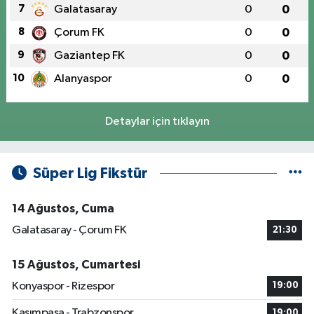
7
Galatasaray
0
0
8
Çorum FK
0
0
9
Gaziantep FK
0
0
10
Alanyaspor
0
0
Detaylar için tıklayın
Süper Lig Fikstür
14 Ağustos, Cuma
Galatasaray - Çorum FK
21:30
15 Ağustos, Cumartesi
Konyaspor - Rizespor
19:00
Kasımpaşa - Trabzonspor
19:00