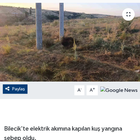
ÇEVRE
Dış Haberler
Dünya
EĞİTİM
EKONOMİ
Paylaş
-
+
A
A
English News
Finans
Flaş Haber
Bilecik'te elektrik akımına kapılan kuş yangına
sebep oldu.
Gayrimenkul