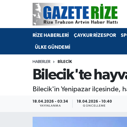
BÖLGEMİZ
Merkez Nöbetçi Eczaneler
RİZE HABERLERİ
ÇAYKUR RİZESPOR
SP
SPOR
Merkez Hava Durumu
ÜLKE GÜNDEMİ
Asayiş
Merkez Trafik Yoğunluk Haritası
HABERLER
BILECIK
Rize Jandarma Komutanlığı
Süper Lig Puan Durumu ve Fikstür
Bilecik'te hayva
Bilim Teknoloji
Tüm Manşetler
Bilecik'in Yenipazar ilçesinde, h
Bölge
Son Dakika Haberleri
18.04.2026 - 03:34
18.04.2026 - 10:40
YAYINLANMA
GÜNCELLEME
Advertising news
Haber Arşivi
Canlı Maç