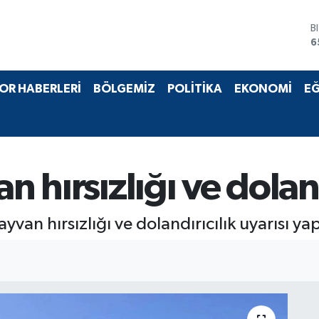
B
6
D
4
E
OR HABERLERİ
BÖLGEMİZ
POLİTİKA
EKONOMİ
EĞ
5
S
6
G
6
B
n hırsızlığı ve doland
1
ayvan hırsızlığı ve dolandırıcılık uyarısı yap