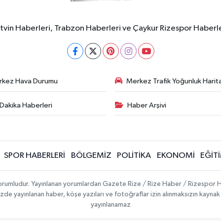
rtvin Haberleri, Trabzon Haberleri ve Çaykur Rizespor Haberl
rkez Hava Durumu
Merkez Trafik Yoğunluk Harita
Dakika Haberleri
Haber Arşivi
SPOR HABERLERİ
BÖLGEMİZ
POLİTİKA
EKONOMİ
EĞİT
 sorumludur. Yayınlanan yorumlardan Gazete Rize / Rize Haber / Rizespor H
temizde yayınlanan haber, köşe yazıları ve fotoğraflar izin alınmaksızın kayn
yayınlanamaz