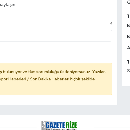
G
1
B
B
A
1
S
ş bulunuyor ve tüm sorumluluğu üstleniyorsunuz. Yazılan
or Haberleri / Son Dakika Haberleri hiçbir şekilde