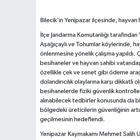
GENEL
Bilecik'in Yenipazar ilçesinde, hayvan hı
GÜNDEM
İlçe Jandarma Komutanlığı tarafından 
Aşağıçaylı ve Tohumlar köylerinde, hayva
Güvenlik
önlenmesine yönelik çalışma yapıldı. Ç
HABERDE İNSAN
besihaneler ve hayvan sahibi vatandaş
özellikle çek ve senet gibi ödeme araç
İNSAN
dolandırıcılık olaylarına karşı dikkatli o
besihanelerde fiziki güvenlik kontrolleri
İş Dünyası
alınabilecek tedbirler konusunda da bil
bölgedeki üreticilerin güvenliğinin art
Jandarma
geçilmesinin hedeflendi.
Kadın
Yenipazar Kaymakamı Mehmet Salih Uçar