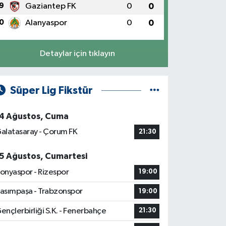
9
Gaziantep FK
0
0
0
Alanyaspor
0
0
Detaylar için tıklayın
Süper Lig Fikstür
4 Ağustos, Cuma
alatasaray - Çorum FK
21:30
5 Ağustos, Cumartesi
onyaspor - Rizespor
19:00
asımpaşa - Trabzonspor
19:00
ençlerbirliği S.K. - Fenerbahçe
21:30