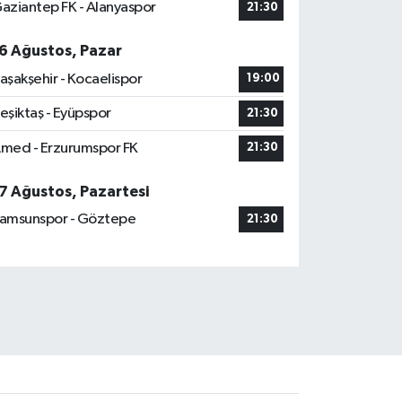
aziantep FK - Alanyaspor
21:30
6 Ağustos, Pazar
aşakşehir - Kocaelispor
19:00
eşiktaş - Eyüpspor
21:30
med - Erzurumspor FK
21:30
7 Ağustos, Pazartesi
amsunspor - Göztepe
21:30