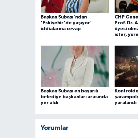
ÜLKE GÜNDEMİ
Başkan Subaşı'ndan
CHP Genel
YAŞAM
'Eskişehir'de yaşıyor'
Prof. Dr. 
iddialarına cevap
üyesi olma
ister, yür
YEREL
Yerel Haberler
Başkan Subaşı en başarılı
Kontrolde
belediye başkanları arasında
şarampole
yer aldı
yaralandı
Yorumlar