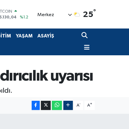
ITCOIN
°
25
Merkez
5.130,04
%1.2
OLAR
7,7106
%0.17
URO
İTİM
YAŞAM
ASAYİŞ
5,1652
%0.27
TERLİN
4,4046
%0.35
RAM ALTIN
618.49
%2.12
İST100
ırıcılık uyarısı
3.887
%64
ıldı.
-
+
A
A