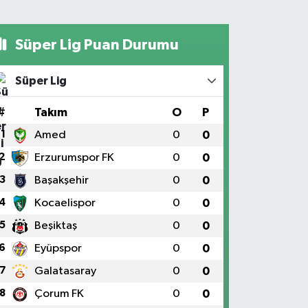
Süper Lig Puan Durumu
Süper Lig
#
Takım
O
P
1
Amed
0
0
2
Erzurumspor FK
0
0
3
Başakşehir
0
0
4
Kocaelispor
0
0
5
Beşiktaş
0
0
6
Eyüpspor
0
0
7
Galatasaray
0
0
8
Çorum FK
0
0