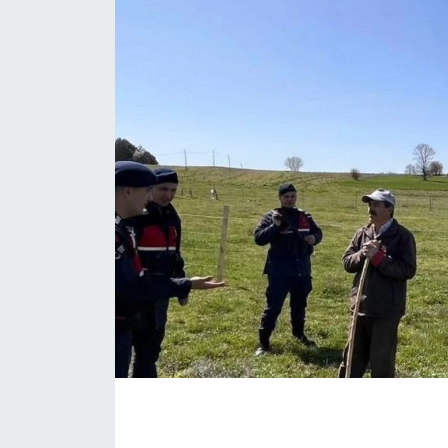
ÇEVRE
Dış Haberler
Dünya
EĞİTİM
EKONOMİ
English News
Finans
Flaş Haber
Gayrimenkul