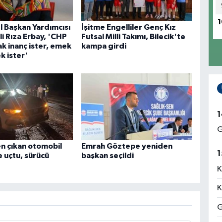
1
 Başkan Yardımcısı
İşitme Engelliler Genç Kız
Ali Rıza Erbay, 'CHP
Futsal Milli Takımı, Bilecik'te
k inanç ister, emek
kampa girdi
ek ister'
1
G
n çıkan otomobil
Emrah Göztepe yeniden
1
 uçtu, sürücü
başkan seçildi
K
K
G