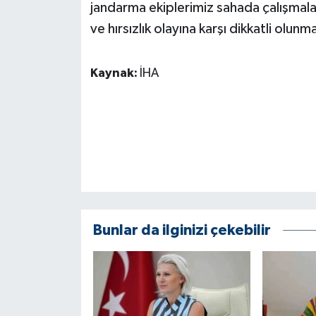
KÜLTÜR SANAT
jandarma ekiplerimiz sahada çalışmaları
ve hırsızlık olayına karşı dikkatli olu
MAGAZİN
Kaynak:
İHA
Otomobil
POLİTİKA
Sağlık
SİYASET
SPOR HABERLERİ
Bunlar da ilginizi çekebilir
TEKNOLOJİ
Turizm