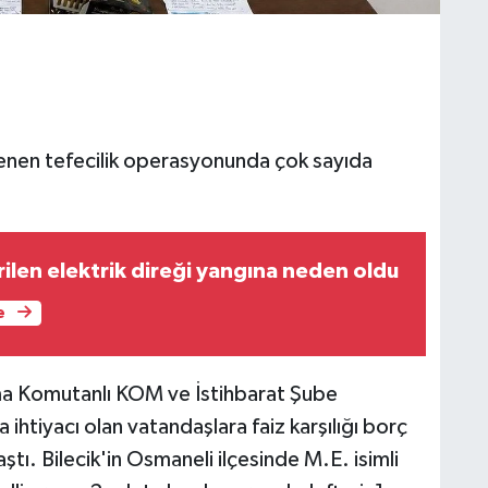
lenen tefecilik operasyonunda çok sayıda
rilen elektrik direği yangına neden oldu
e
arma Komutanlı KOM ve İstihbarat Şube
ihtiyacı olan vatandaşlara faiz karşılığı borç
aştı. Bilecik'in Osmaneli ilçesinde M.E. isimli