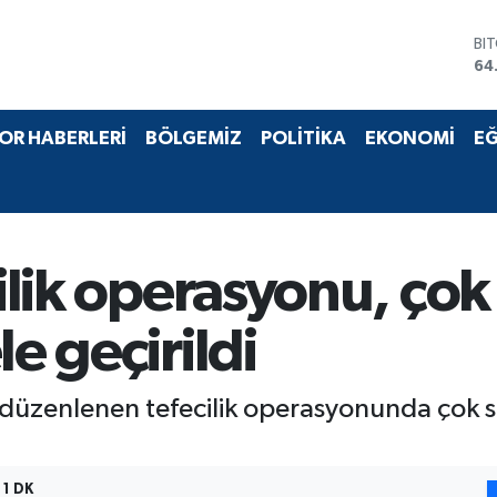
BI
64
DO
47
EU
OR HABERLERİ
BÖLGEMİZ
POLİTİKA
EKONOMİ
EĞ
55
ST
64
GR
65
Bİ
cilik operasyonu, ço
13
le geçirildi
 düzenlenen tefecilik operasyonunda çok s
1 DK