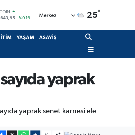
TCOIN
°
25
.643,95
%0.16
Merkez
LAR
,6006
%0.06
RO
İTİM
YAŞAM
ASAYİŞ
,0250
%0.02
ERLİN
,2398
%0.2
AM ALTIN
13.94
%0.32
ST100
k sayıda yaprak
.768
%48
ayıda yaprak senet karnesi ele
-
+