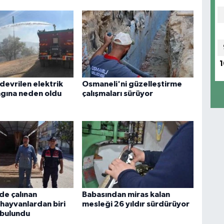
1
 devrilen elektrik
Osmaneli'ni güzelleştirme
ngına neden oldu
çalışmaları sürüyor
de çalınan
Babasından miras kalan
hayvanlardan biri
mesleği 26 yıldır sürdürüyor
 bulundu