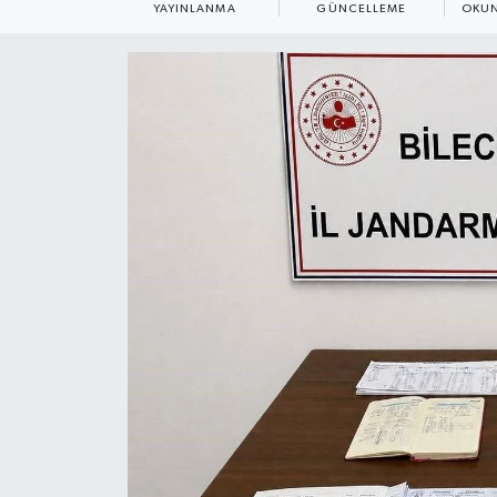
YAYINLANMA
GÜNCELLEME
OKUN
ÇEVRE
Dış Haberler
Dünya
EĞİTİM
EKONOMİ
English News
Finans
Flaş Haber
Gayrimenkul