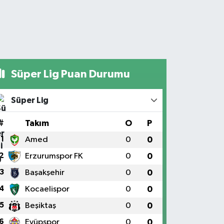
Süper Lig Puan Durumu
Süper Lig
#
Takım
O
P
1
Amed
0
0
2
Erzurumspor FK
0
0
3
Başakşehir
0
0
4
Kocaelispor
0
0
5
Beşiktaş
0
0
6
Eyüpspor
0
0