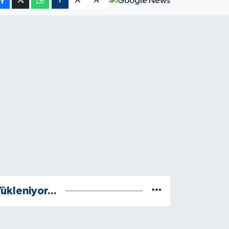
A
A
ükleniyor...