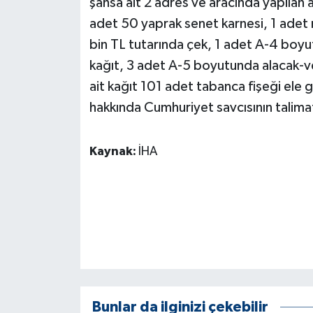
şahsa ait 2 adres ve aracında yapılan 
KÜLTÜR SANAT
adet 50 yaprak senet karnesi, 1 adet
MAGAZİN
bin TL tutarında çek, 1 adet A-4 boyu
kağıt, 3 adet A-5 boyutunda alacak-ver
Otomobil
ait kağıt 101 adet tabanca fişeği ele ge
hakkında Cumhuriyet savcısının talimat
POLİTİKA
Sağlık
Kaynak:
İHA
SİYASET
SPOR HABERLERİ
TEKNOLOJİ
Turizm
Bunlar da ilginizi çekebilir