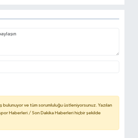
ş bulunuyor ve tüm sorumluluğu üstleniyorsunuz. Yazılan
or Haberleri / Son Dakika Haberleri hiçbir şekilde