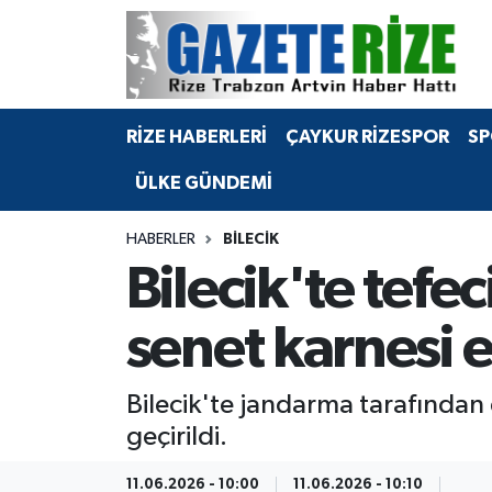
BÖLGEMİZ
Merkez Nöbetçi Eczaneler
RİZE HABERLERİ
ÇAYKUR RİZESPOR
SP
SPOR
Merkez Hava Durumu
ÜLKE GÜNDEMİ
Asayiş
Merkez Trafik Yoğunluk Haritası
HABERLER
BILECIK
Rize Jandarma Komutanlığı
Süper Lig Puan Durumu ve Fikstür
Bilecik'te tefe
Bilim Teknoloji
Tüm Manşetler
senet karnesi e
Bölge
Son Dakika Haberleri
Bilecik'te jandarma tarafından
Advertising news
Haber Arşivi
geçirildi.
Canlı Maç
11.06.2026 - 10:00
11.06.2026 - 10:10