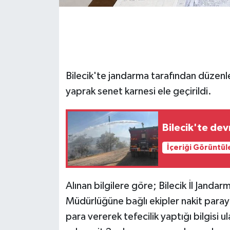
GENEL
GÜNDEM
Bilecik'te jandarma tarafından düzen
Güvenlik
yaprak senet karnesi ele geçirildi.
HABERDE İNSAN
Bilecik'te dev
İNSAN
İçeriği Görüntül
İş Dünyası
Jandarma
Alınan bilgilere göre; Bilecik İl Jand
Müdürlüğüne bağlı ekipler nakit paraya 
Kadın
para vererek tefecilik yaptığı bilgisi ul