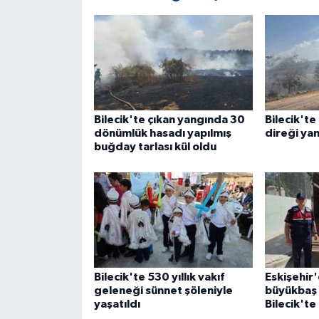
ÜLKE GÜNDEMİ
YAŞAM
YEREL
Bilecik'te çıkan yangında 30
Bilecik'te
Yerel Haberler
dönümlük hasadı yapılmış
direği ya
buğday tarlası kül oldu
Bilecik'te 530 yıllık vakıf
Eskişehir'
geleneği sünnet şöleniyle
büyükbaş 
yaşatıldı
Bilecik'te