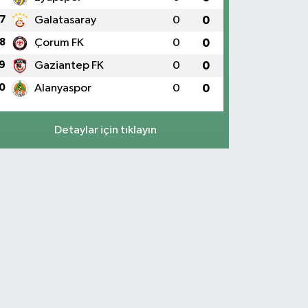
7
Galatasaray
0
0
8
Çorum FK
0
0
9
Gaziantep FK
0
0
0
Alanyaspor
0
0
Detaylar için tıklayın