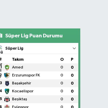
Süper Lig Puan Durumu
Süper Lig
#
Takım
O
P
1
Amed
0
0
2
Erzurumspor FK
0
0
3
Başakşehir
0
0
4
Kocaelispor
0
0
5
Beşiktaş
0
0
6
Eyüpspor
0
0