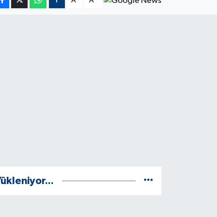
A
A
ükleniyor...