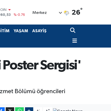
COIN
360,53
%-0.76
°
26
Merkez
LAR
7069
%0.17
RO
0265
%0.01
İTİM
YAŞAM
ASAYİŞ
RLİN
1897
%0.02
M ALTIN
8.49
%2.12
T100
887
%64
 Poster Sergisi'
 Hizmet Bölümü öğrencileri
-
+