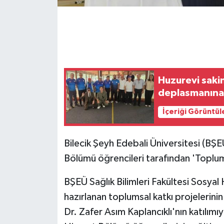
GENEL
GÜNDEM
Güvenlik
Huzurevi sakin
deplasmanına 
HABERDE İNSAN
İçeriği Görüntül
İNSAN
Bilecik Şeyh Edebali Üniversitesi (BŞE
İş Dünyası
Bölümü öğrencileri tarafından 'Toplumsa
Jandarma
BŞEÜ Sağlık Bilimleri Fakültesi Sosyal
hazırlanan toplumsal katkı projelerini
Kadın
Dr. Zafer Asım Kaplancıklı'nın katılımıy