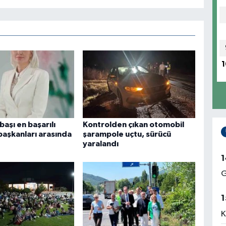
1
aşı en başarılı
Kontrolden çıkan otomobil
başkanları arasında
şarampole uçtu, sürücü
yaralandı
1
G
1
K