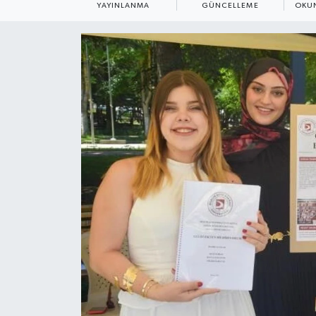
YAYINLANMA
GÜNCELLEME
OKUN
ÇEVRE
Dış Haberler
Dünya
EĞİTİM
EKONOMİ
English News
Finans
Flaş Haber
Gayrimenkul