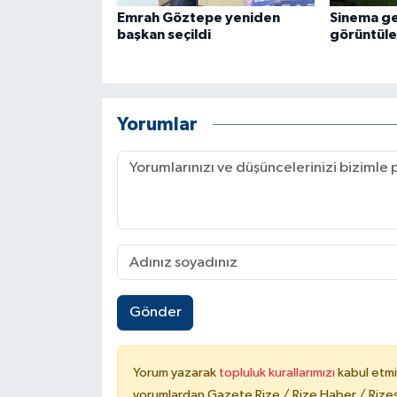
Emrah Göztepe yeniden
Sinema ge
başkan seçildi
görüntüle
Yorumlar
Gönder
Yorum yazarak
topluluk kurallarımızı
kabul etmi
yorumlardan Gazete Rize / Rize Haber / Rizesp