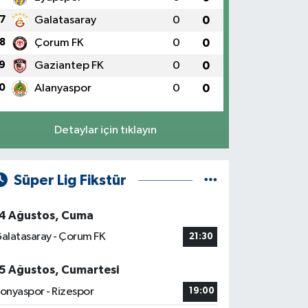
7
Galatasaray
0
0
8
Çorum FK
0
0
9
Gaziantep FK
0
0
0
Alanyaspor
0
0
Detaylar için tıklayın
Süper Lig Fikstür
4 Ağustos, Cuma
alatasaray - Çorum FK
21:30
5 Ağustos, Cumartesi
onyaspor - Rizespor
19:00