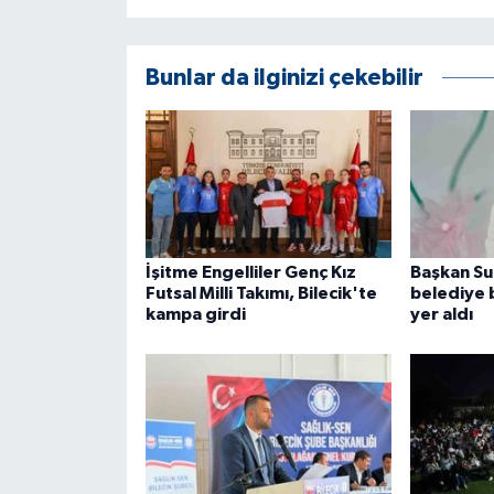
ÜLKE GÜNDEMİ
YAŞAM
Bunlar da ilginizi çekebilir
YEREL
Yerel Haberler
İşitme Engelliler Genç Kız
Başkan Sub
Futsal Milli Takımı, Bilecik'te
belediye 
kampa girdi
yer aldı