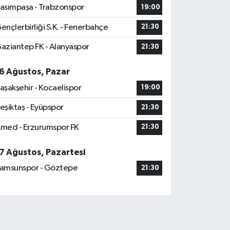
asımpaşa - Trabzonspor
19:00
ençlerbirliği S.K. - Fenerbahçe
21:30
aziantep FK - Alanyaspor
21:30
6 Ağustos, Pazar
aşakşehir - Kocaelispor
19:00
eşiktaş - Eyüpspor
21:30
med - Erzurumspor FK
21:30
7 Ağustos, Pazartesi
amsunspor - Göztepe
21:30