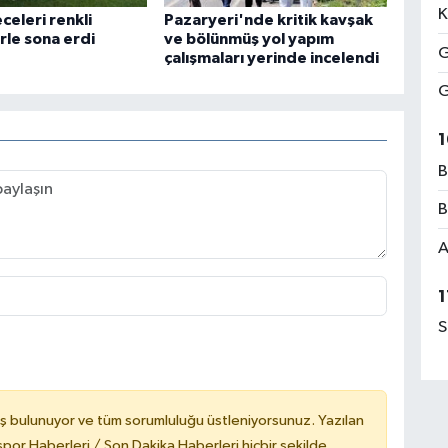
K
celeri renkli
Pazaryeri'nde kritik kavşak
rle sona erdi
ve bölünmüş yol yapım
G
çalışmaları yerinde incelendi
G
1
B
B
A
1
S
ş bulunuyor ve tüm sorumluluğu üstleniyorsunuz. Yazılan
or Haberleri / Son Dakika Haberleri hiçbir şekilde