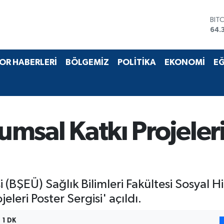
BIT
64.
DO
47,
EU
55,
OR HABERLERİ
BÖLGEMİZ
POLİTİKA
EKONOMİ
EĞ
STE
64,
GRA
661
BİS
13.
lumsal Katkı Projeleri
si (BŞEÜ) Sağlık Bilimleri Fakültesi Sosyal
leri Poster Sergisi' açıldı.
1 DK