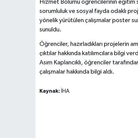
Hizmet Bölümü öğrencilerinin eğitim s
KÜLTÜR SANAT
sorumluluk ve sosyal fayda odaklı proje
MAGAZİN
yönelik yürütülen çalışmalar poster sun
sunuldu.
Otomobil
Öğrenciler, hazırladıkları projelerin a
POLİTİKA
çıktılar hakkında katılımcılara bilgi ve
Asım Kaplancıklı, öğrenciler tarafında
Sağlık
çalışmalar hakkında bilgi aldı.
SİYASET
Kaynak:
İHA
SPOR HABERLERİ
TEKNOLOJİ
Turizm