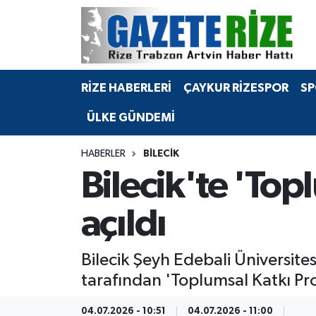
BÖLGEMİZ
Merkez Nöbetçi Eczaneler
RİZE HABERLERİ
ÇAYKUR RİZESPOR
SP
SPOR
Merkez Hava Durumu
ÜLKE GÜNDEMİ
Asayiş
Merkez Trafik Yoğunluk Haritası
HABERLER
BILECIK
Rize Jandarma Komutanlığı
Süper Lig Puan Durumu ve Fikstür
Bilecik'te 'Top
Bilim Teknoloji
Tüm Manşetler
açıldı
Bölge
Son Dakika Haberleri
Bilecik Şeyh Edebali Üniversite
Advertising news
Haber Arşivi
tarafından 'Toplumsal Katkı Proje
Canlı Maç
04.07.2026 - 10:51
04.07.2026 - 11:00