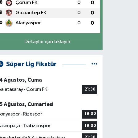
8
Çorum FK
0
0
9
Gaziantep FK
0
0
0
Alanyaspor
0
0
Detaylar için tıklayın
Süper Lig Fikstür
4 Ağustos, Cuma
alatasaray - Çorum FK
21:30
5 Ağustos, Cumartesi
onyaspor - Rizespor
19:00
asımpaşa - Trabzonspor
19:00
ençlerbirliği S.K. - Fenerbahçe
21:30