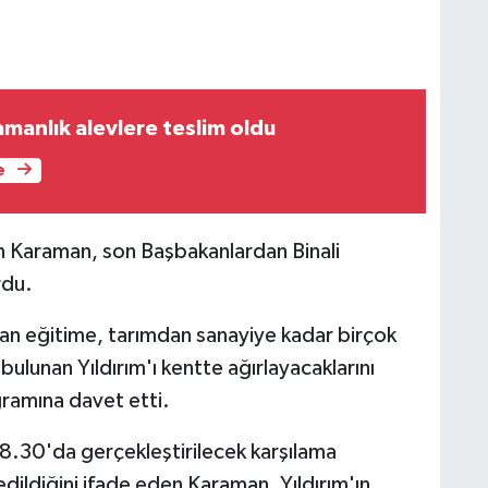
manlık alevlere teslim oldu
e
an Karaman, son Başbakanlardan Binali
rdu.
an eğitime, tarımdan sanayiye kadar birçok
ulunan Yıldırım'ı kentte ağırlayacaklarını
gramına davet etti.
8.30'da gerçekleştirilecek karşılama
ildiğini ifade eden Karaman, Yıldırım'ın