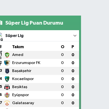
Süper Lig Puan Durumu
Süper Lig
#
Takım
O
P
1
Amed
0
0
2
Erzurumspor FK
0
0
3
Başakşehir
0
0
4
Kocaelispor
0
0
5
Beşiktaş
0
0
6
Eyüpspor
0
0
7
Galatasaray
0
0