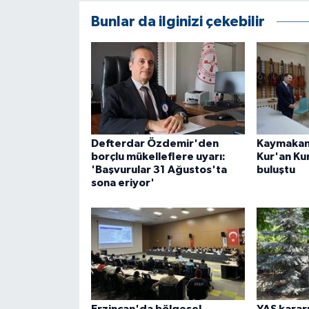
ÜLKE GÜNDEMİ
Bunlar da ilginizi çekebilir
YAŞAM
YEREL
Yerel Haberler
Defterdar Özdemir'den
Kaymakam 
borçlu mükelleflere uyarı:
Kur'an Ku
'Başvurular 31 Ağustos'ta
buluştu
sona eriyor'