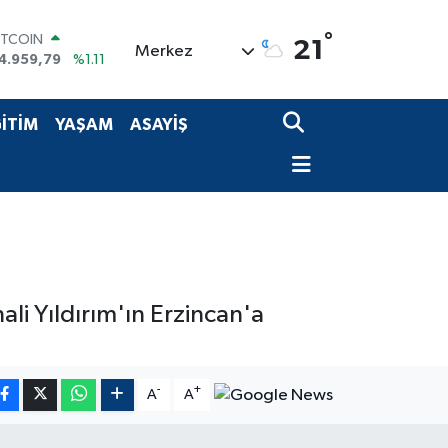
ITCOIN
°
21
Merkez
4.959,79
%1.11
OLAR
7,7436
%0.18
URO
İTİM
YAŞAM
ASAYİŞ
5,2510
%0.32
TERLİN
4,4811
%0.38
RAM ALTIN
660.55
%0.03
İST100
3.779
%-14
li Yıldırım'ın Erzincan'a
-
+
A
A