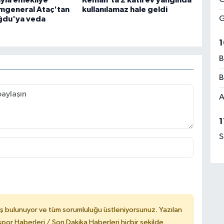
ıyla emekliye
Kemah'ta 2 katlı ev yangında
ümgeneral Ataç'tan
kullanılamaz hale geldi
G
ğdu'ya veda
1
B
B
A
1
S
ş bulunuyor ve tüm sorumluluğu üstleniyorsunuz. Yazılan
or Haberleri / Son Dakika Haberleri hiçbir şekilde