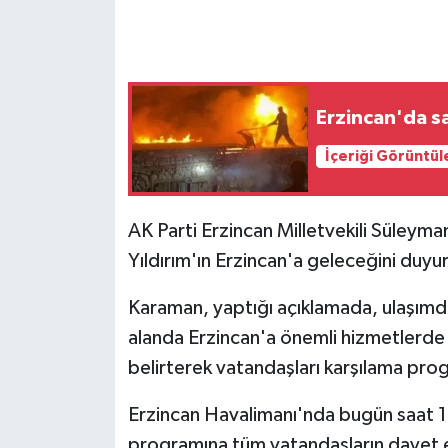
GENEL
GÜNDEM
Erzincan'da sa
Güvenlik
İçeriği Görüntül
HABERDE İNSAN
AK Parti Erzincan Milletvekili Süleym
İNSAN
Yıldırım'ın Erzincan'a geleceğini duyu
İş Dünyası
Karaman, yaptığı açıklamada, ulaşımd
alanda Erzincan'a önemli hizmetlerde b
Jandarma
belirterek vatandaşları karşılama pro
Kadın
Erzincan Havalimanı'nda bugün saat 1
programına tüm vatandaşların davet ed