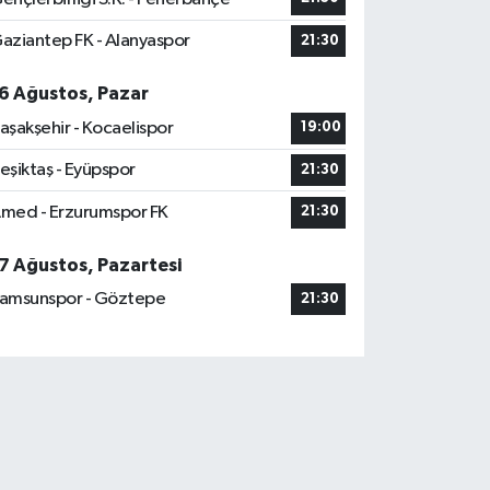
aziantep FK - Alanyaspor
21:30
6 Ağustos, Pazar
aşakşehir - Kocaelispor
19:00
eşiktaş - Eyüpspor
21:30
med - Erzurumspor FK
21:30
7 Ağustos, Pazartesi
amsunspor - Göztepe
21:30