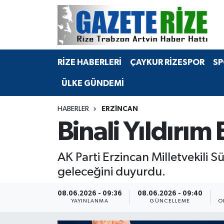
BÖLGEMİZ
Merkez Nöbetçi Eczaneler
RİZE HABERLERİ
ÇAYKUR RİZESPOR
SP
SPOR
Merkez Hava Durumu
ÜLKE GÜNDEMİ
Asayiş
Merkez Trafik Yoğunluk Haritası
HABERLER
ERZINCAN
Rize Jandarma Komutanlığı
Süper Lig Puan Durumu ve Fikstür
Binali Yıldırım
Bilim Teknoloji
Tüm Manşetler
AK Parti Erzincan Milletvekili
Bölge
Son Dakika Haberleri
geleceğini duyurdu.
Advertising news
Haber Arşivi
08.06.2026 - 09:36
08.06.2026 - 09:40
YAYINLANMA
GÜNCELLEME
O
Canlı Maç