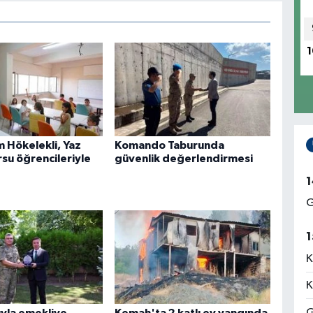
1
Hökelekli, Yaz
Komando Taburunda
rsu öğrencileriyle
güvenlik değerlendirmesi
1
G
1
K
K
G