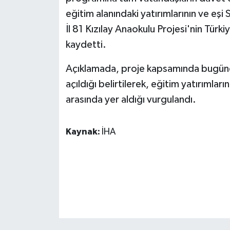
KÜLTÜR SANAT
eğitim alanındaki yatırımlarının ve eşi
İl 81 Kızılay Anaokulu Projesi'nin Tür
MAGAZİN
kaydetti.
Otomobil
Açıklamada, proje kapsamında bugüne 
POLİTİKA
açıldığı belirtilerek, eğitim yatırımlar
arasında yer aldığı vurgulandı.
Sağlık
Kaynak:
İHA
SİYASET
SPOR HABERLERİ
TEKNOLOJİ
Turizm