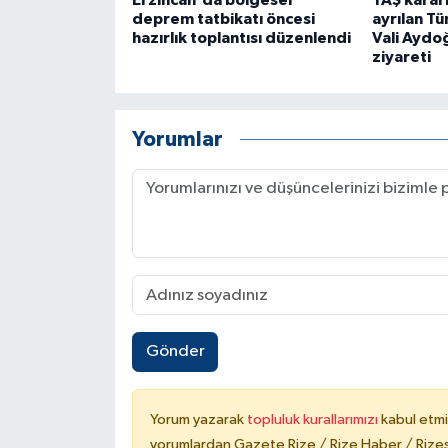
Erzincan'da bölgesel
YAŞ karar
deprem tatbikatı öncesi
ayrılan T
hazırlık toplantısı düzenlendi
Vali Aydo
ziyareti
Yorumlar
Gönder
Yorum yazarak
topluluk kurallarımızı
kabul etmi
yorumlardan Gazete Rize / Rize Haber / Rizesp