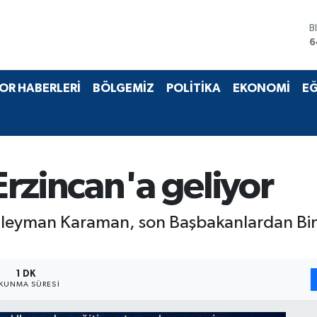
B
6
D
4
E
OR HABERLERİ
BÖLGEMİZ
POLİTİKA
EKONOMİ
EĞ
5
S
6
G
6
B
 Erzincan'a geliyor
1
 Süleyman Karaman, son Başbakanlardan Bina
1 DK
KUNMA SÜRESI