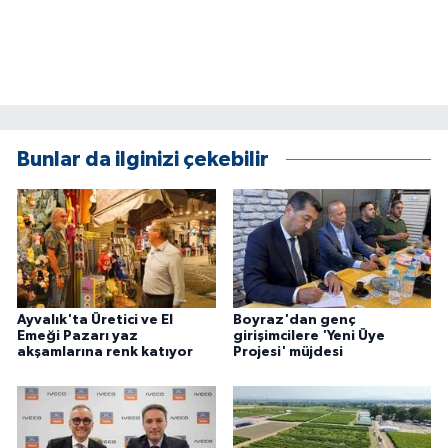
Bunlar da ilginizi çekebilir
Ayvalık'ta Üretici ve El
Boyraz'dan genç
Emeği Pazarı yaz
girişimcilere 'Yeni Üye
akşamlarına renk katıyor
Projesi' müjdesi