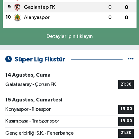
9
Gaziantep FK
0
0
10
Alanyaspor
0
0
Detaylar için tıklayın
Süper Lig Fikstür
14 Ağustos, Cuma
Galatasaray - Çorum FK
21:30
15 Ağustos, Cumartesi
Konyaspor - Rizespor
19:00
Kasımpaşa - Trabzonspor
19:00
Gençlerbirliği S.K. - Fenerbahçe
21:30