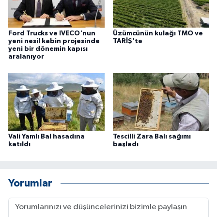
Ford Trucks ve IVECO'nun
Üzümcünün kulağı TMO ve
yeni nesil kabin projesinde
TARİŞ'te
yeni bir dönemin kapısı
aralanıyor
Vali Yamlı Bal hasadına
Tescilli Zara Balı sağımı
katıldı
başladı
Yorumlar