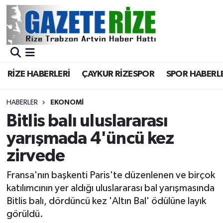
BÖLGEMİZ
Merkez Nöbetçi Eczaneler
SPOR
Merkez Hava Durumu
RİZE HABERLERİ
ÇAYKUR RİZESPOR
SPOR HABERL
Asayiş
Merkez Trafik Yoğunluk Haritası
HABERLER
EKONOMİ
Rize Jandarma Komutanlığı
Süper Lig Puan Durumu ve Fikstür
Bitlis balı uluslararası
yarışmada 4'üncü kez
Bilim Teknoloji
Tüm Manşetler
zirvede
Bölge
Son Dakika Haberleri
Fransa'nın başkenti Paris'te düzenlenen ve birçok
katılımcının yer aldığı uluslararası bal yarışmasında
Advertising news
Haber Arşivi
Bitlis balı, dördüncü kez 'Altın Bal' ödülüne layık
görüldü.
Canlı Maç