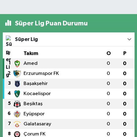
Süper Lig Puan Durumu
Süper Lig
#
Takım
O
P
1
Amed
0
0
2
Erzurumspor FK
0
0
3
Başakşehir
0
0
4
Kocaelispor
0
0
5
Beşiktaş
0
0
6
Eyüpspor
0
0
7
Galatasaray
0
0
8
Çorum FK
0
0