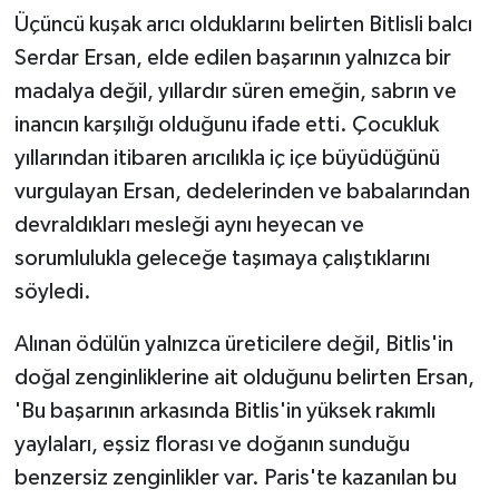
KÜLTÜR SANAT
Üçüncü kuşak arıcı olduklarını belirten Bitlisli balcı
Serdar Ersan, elde edilen başarının yalnızca bir
MAGAZİN
madalya değil, yıllardır süren emeğin, sabrın ve
Otomobil
inancın karşılığı olduğunu ifade etti. Çocukluk
yıllarından itibaren arıcılıkla iç içe büyüdüğünü
POLİTİKA
vurgulayan Ersan, dedelerinden ve babalarından
devraldıkları mesleği aynı heyecan ve
Sağlık
sorumlulukla geleceğe taşımaya çalıştıklarını
söyledi.
SİYASET
Alınan ödülün yalnızca üreticilere değil, Bitlis'in
SPOR HABERLERİ
doğal zenginliklerine ait olduğunu belirten Ersan,
TEKNOLOJİ
'Bu başarının arkasında Bitlis'in yüksek rakımlı
yaylaları, eşsiz florası ve doğanın sunduğu
Turizm
benzersiz zenginlikler var. Paris'te kazanılan bu