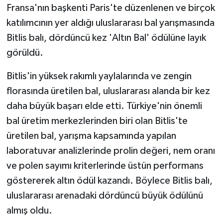
Fransa'nın başkenti Paris'te düzenlenen ve birçok
katılımcının yer aldığı uluslararası bal yarışmasında
GENEL
Bitlis balı, dördüncü kez 'Altın Bal' ödülüne layık
GÜNDEM
görüldü.
Güvenlik
Bitlis'in yüksek rakımlı yaylalarında ve zengin
florasında üretilen bal, uluslararası alanda bir kez
HABERDE İNSAN
daha büyük başarı elde etti. Türkiye'nin önemli
bal üretim merkezlerinden biri olan Bitlis'te
İNSAN
üretilen bal, yarışma kapsamında yapılan
laboratuvar analizlerinde prolin değeri, nem oranı
İş Dünyası
ve polen sayımı kriterlerinde üstün performans
Jandarma
göstererek altın ödül kazandı. Böylece Bitlis balı,
uluslararası arenadaki dördüncü büyük ödülünü
Kadın
almış oldu.