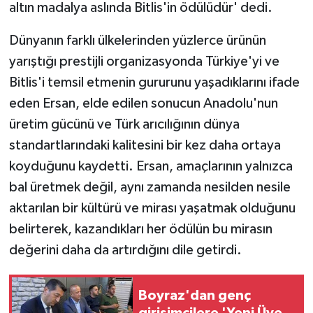
altın madalya aslında Bitlis'in ödülüdür' dedi.
ÜLKE GÜNDEMİ
Dünyanın farklı ülkelerinden yüzlerce ürünün
YAŞAM
yarıştığı prestijli organizasyonda Türkiye'yi ve
Bitlis'i temsil etmenin gururunu yaşadıklarını ifade
YEREL
eden Ersan, elde edilen sonucun Anadolu'nun
Yerel Haberler
üretim gücünü ve Türk arıcılığının dünya
standartlarındaki kalitesini bir kez daha ortaya
koyduğunu kaydetti. Ersan, amaçlarının yalnızca
bal üretmek değil, aynı zamanda nesilden nesile
aktarılan bir kültürü ve mirası yaşatmak olduğunu
belirterek, kazandıkları her ödülün bu mirasın
değerini daha da artırdığını dile getirdi.
Boyraz'dan genç