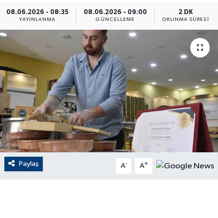
08.06.2026 - 08:35
08.06.2026 - 09:00
2 DK
ÇEVRE
YAYINLANMA
GÜNCELLEME
OKUNMA SÜRESI
Dış Haberler
Dünya
EĞİTİM
EKONOMİ
English News
Paylaş
-
+
Finans
A
A
Flaş Haber
Gayrimenkul