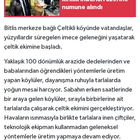
numune alındı
GENEL
Bitlis merkeze bağlı Çeltikli köyünde vatandaşlar,
GÜNDEM
yüzyıllardır süregelen imece geleneğini yaşatarak
çeltik ekimine başladı.
Güvenlik
Yaklaşık 100 dönümlük arazide dedelerinden ve
HABERDE İNSAN
babalarından öğrendikleri yöntemlerle üretim
İNSAN
yapan köylüler, dayanışma ruhuyla tarlalarda
yoğun mesai harcıyor. Sabahın erken saatlerinde
İş Dünyası
bir araya gelen köylüler, sırayla birbirlerine ait
tarlalarda çalışarak çeltik ekimini gerçekleştiriyor.
Jandarma
Havaların ısınmasıyla birlikte tarlalara inen çiftçiler,
Kadın
teknolojik ekipman kullanmadan geleneksel
yöntemlerle üretim yapmaya devam ediyor.