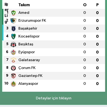
#
Takım
O
P
1
Amed
0
0
2
Erzurumspor FK
0
0
3
Başakşehir
0
0
4
Kocaelispor
0
0
5
Beşiktaş
0
0
6
Eyüpspor
0
0
7
Galatasaray
0
0
8
Çorum FK
0
0
9
Gaziantep FK
0
0
10
Alanyaspor
0
0
Detaylar için tıklayın