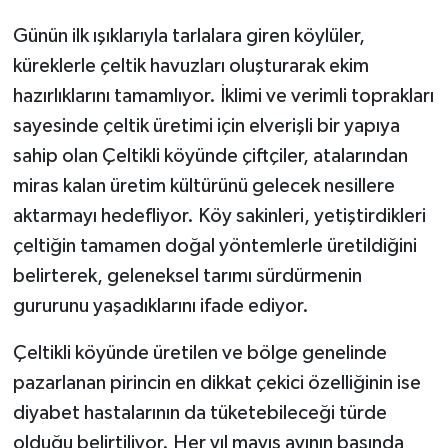
KÜLTÜR SANAT
Günün ilk ışıklarıyla tarlalara giren köylüler,
MAGAZİN
küreklerle çeltik havuzları oluşturarak ekim
hazırlıklarını tamamlıyor. İklimi ve verimli toprakları
Otomobil
sayesinde çeltik üretimi için elverişli bir yapıya
sahip olan Çeltikli köyünde çiftçiler, atalarından
POLİTİKA
miras kalan üretim kültürünü gelecek nesillere
Sağlık
aktarmayı hedefliyor. Köy sakinleri, yetiştirdikleri
çeltiğin tamamen doğal yöntemlerle üretildiğini
SİYASET
belirterek, geleneksel tarımı sürdürmenin
gururunu yaşadıklarını ifade ediyor.
SPOR HABERLERİ
Çeltikli köyünde üretilen ve bölge genelinde
TEKNOLOJİ
pazarlanan pirincin en dikkat çekici özelliğinin ise
diyabet hastalarının da tüketebileceği türde
Turizm
olduğu belirtiliyor. Her yıl mayıs ayının başında