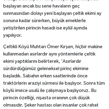
ÜLKE GÜNDEMİ
başlayan ancak bu sene havaların geç
ısınmasından dolayı yeni başlayan çeltik ekimi ay
YAŞAM
sonuna kadar sürerken, büyük emeklerle
yetiştirilen pirincin hasadı ise eylül ayında
YEREL
yapılıyor.
Yerel Haberler
Çeltikli Köyü Muhtarı Ömer Kırşen, hiçbir makine
kullanmadan asırlardır aynı yöntemlerle çeltik
ekimi yaptıklarını belirterek, 'Asırlardır
sürdürdüğümüz geleneksel pirinç ekimine
başladık. Sabahın erken saatlerinde önce
traktörlerin araziyi sürmesi ile başlıyor. Sonra tüm
köylü imece usulü ile çalışmaya başlıyoruz. Bu
pirincin özelliği, nişasta oranının çok düşük
olmasıdır. Şeker hastası olan insanlar çok rahat