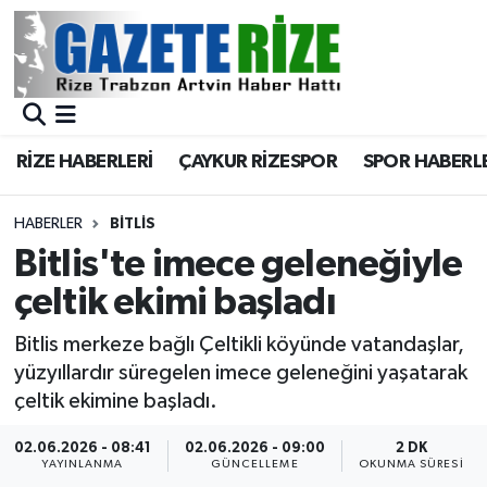
BÖLGEMİZ
Merkez Nöbetçi Eczaneler
SPOR
Merkez Hava Durumu
RİZE HABERLERİ
ÇAYKUR RİZESPOR
SPOR HABERL
Asayiş
Merkez Trafik Yoğunluk Haritası
HABERLER
BITLIS
Rize Jandarma Komutanlığı
Süper Lig Puan Durumu ve Fikstür
Bitlis'te imece geleneğiyle
çeltik ekimi başladı
Bilim Teknoloji
Tüm Manşetler
Bitlis merkeze bağlı Çeltikli köyünde vatandaşlar,
Bölge
Son Dakika Haberleri
yüzyıllardır süregelen imece geleneğini yaşatarak
çeltik ekimine başladı.
Advertising news
Haber Arşivi
02.06.2026 - 08:41
02.06.2026 - 09:00
2 DK
YAYINLANMA
GÜNCELLEME
OKUNMA SÜRESI
Canlı Maç