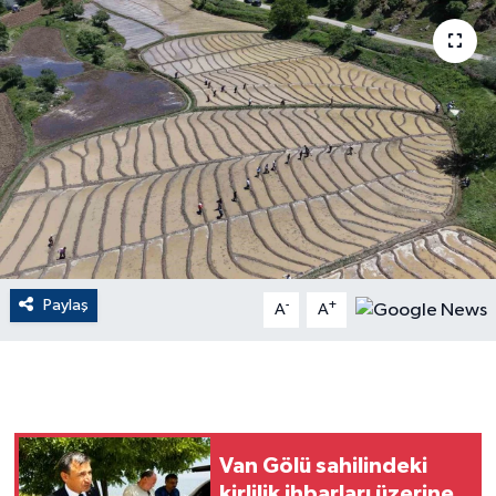
ÇEVRE
Dış Haberler
Dünya
EĞİTİM
EKONOMİ
Paylaş
-
+
A
A
English News
Finans
Flaş Haber
Van Gölü sahilindeki
Gayrimenkul
kirlilik ihbarları üzerine