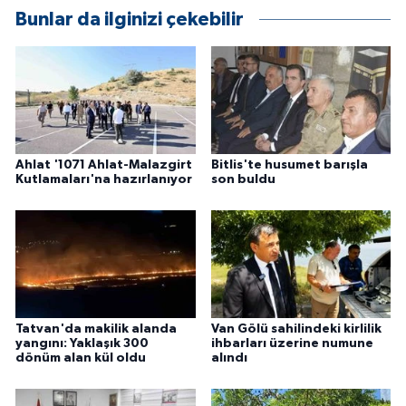
Bunlar da ilginizi çekebilir
Ahlat '1071 Ahlat-Malazgirt
Bitlis'te husumet barışla
Kutlamaları'na hazırlanıyor
son buldu
Tatvan'da makilik alanda
Van Gölü sahilindeki kirlilik
yangını: Yaklaşık 300
ihbarları üzerine numune
dönüm alan kül oldu
alındı