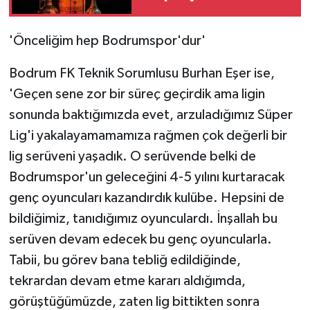
sahipliği yapacak
ÜLKE GÜNDEMİ
'Önceliğim hep Bodrumspor'dur'
YAŞAM
Bodrum FK Teknik Sorumlusu Burhan Eşer ise,
YEREL
'Geçen sene zor bir süreç geçirdik ama ligin
sonunda baktığımızda evet, arzuladığımız Süper
Yerel Haberler
Lig'i yakalayamamamıza rağmen çok değerli bir
lig serüveni yaşadık. O serüvende belki de
Bodrumspor'un geleceğini 4-5 yılını kurtaracak
genç oyuncuları kazandırdık kulübe. Hepsini de
bildiğimiz, tanıdığımız oyunculardı. İnşallah bu
serüven devam edecek bu genç oyuncularla.
Tabii, bu görev bana tebliğ edildiğinde,
tekrardan devam etme kararı aldığımda,
görüştüğümüzde, zaten lig bittikten sonra