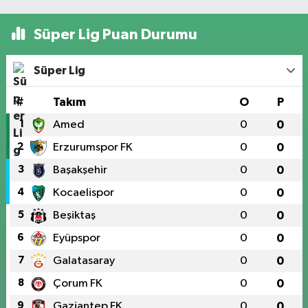
Süper Lig Puan Durumu
Süper Lig
#
Takım
O
P
1
Amed
0
0
2
Erzurumspor FK
0
0
3
Başakşehir
0
0
4
Kocaelispor
0
0
5
Beşiktaş
0
0
6
Eyüpspor
0
0
7
Galatasaray
0
0
8
Çorum FK
0
0
9
Gaziantep FK
0
0