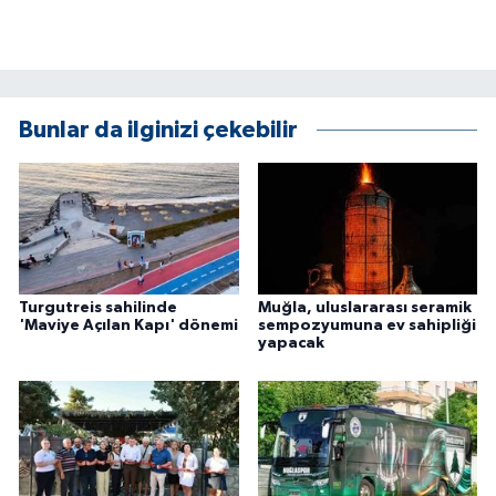
Bunlar da ilginizi çekebilir
Turgutreis sahilinde
Muğla, uluslararası seramik
'Maviye Açılan Kapı' dönemi
sempozyumuna ev sahipliği
yapacak