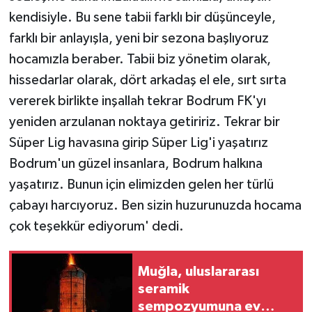
KÜLTÜR SANAT
kendisiyle. Bu sene tabii farklı bir düşünceyle,
farklı bir anlayışla, yeni bir sezona başlıyoruz
MAGAZİN
hocamızla beraber. Tabii biz yönetim olarak,
Otomobil
hissedarlar olarak, dört arkadaş el ele, sırt sırta
vererek birlikte inşallah tekrar Bodrum FK'yı
POLİTİKA
yeniden arzulanan noktaya getiririz. Tekrar bir
Süper Lig havasına girip Süper Lig'i yaşatırız
Sağlık
Bodrum'un güzel insanlara, Bodrum halkına
SİYASET
yaşatırız. Bunun için elimizden gelen her türlü
çabayı harcıyoruz. Ben sizin huzurunuzda hocama
SPOR HABERLERİ
çok teşekkür ediyorum' dedi.
TEKNOLOJİ
Muğla, uluslararası
seramik
Turizm
sempozyumuna ev