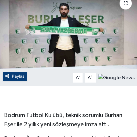
ÇEVRE
Dış Haberler
Dünya
EĞİTİM
EKONOMİ
Paylaş
-
+
A
A
English News
Finans
Bodrum Futbol Kulübü, teknik sorumlu Burhan
Flaş Haber
Eşer ile 2 yıllık yeni sözleşmeye imza attı.
Gayrimenkul