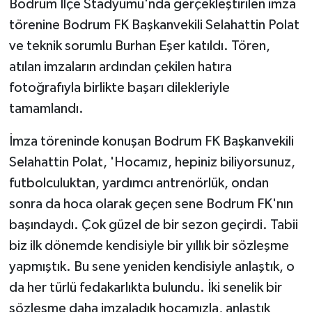
Bodrum İlçe Stadyumu'nda gerçekleştirilen imza
törenine Bodrum FK Başkanvekili Selahattin Polat
GENEL
ve teknik sorumlu Burhan Eşer katıldı. Tören,
atılan imzaların ardından çekilen hatıra
GÜNDEM
fotoğrafıyla birlikte başarı dilekleriyle
Güvenlik
tamamlandı.
HABERDE İNSAN
İmza töreninde konuşan Bodrum FK Başkanvekili
Selahattin Polat, 'Hocamız, hepiniz biliyorsunuz,
İNSAN
futbolculuktan, yardımcı antrenörlük, ondan
sonra da hoca olarak geçen sene Bodrum FK'nın
İş Dünyası
başındaydı. Çok güzel de bir sezon geçirdi. Tabii
biz ilk dönemde kendisiyle bir yıllık bir sözleşme
Jandarma
yapmıştık. Bu sene yeniden kendisiyle anlaştık, o
Kadın
da her türlü fedakarlıkta bulundu. İki senelik bir
sözleşme daha imzaladık hocamızla, anlaştık