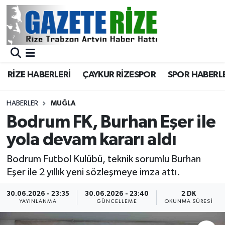
BÖLGEMİZ
Merkez Nöbetçi Eczaneler
SPOR
Merkez Hava Durumu
RİZE HABERLERİ
ÇAYKUR RİZESPOR
SPOR HABERL
Asayiş
Merkez Trafik Yoğunluk Haritası
HABERLER
MUĞLA
Rize Jandarma Komutanlığı
Süper Lig Puan Durumu ve Fikstür
Bodrum FK, Burhan Eşer ile
yola devam kararı aldı
Bilim Teknoloji
Tüm Manşetler
Bodrum Futbol Kulübü, teknik sorumlu Burhan
Bölge
Son Dakika Haberleri
Eşer ile 2 yıllık yeni sözleşmeye imza attı.
Advertising news
Haber Arşivi
30.06.2026 - 23:35
30.06.2026 - 23:40
2 DK
YAYINLANMA
GÜNCELLEME
OKUNMA SÜRESI
Canlı Maç