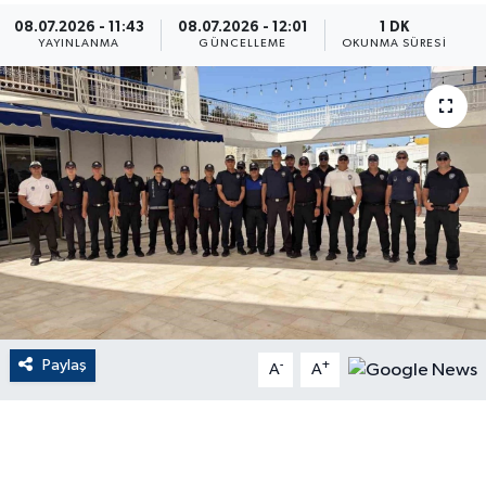
08.07.2026 - 11:43
08.07.2026 - 12:01
1 DK
ÇEVRE
YAYINLANMA
GÜNCELLEME
OKUNMA SÜRESI
Dış Haberler
Dünya
EĞİTİM
EKONOMİ
English News
Paylaş
-
+
Finans
A
A
Flaş Haber
Gayrimenkul