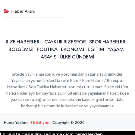
Haber Arşivi
RİZE HABERLERİ
ÇAYKUR RİZESPOR
SPOR HABERLERİ
BÖLGEMİZ
POLİTİKA
EKONOMİ
EĞİTİM
YAŞAM
ASAYİŞ
ÜLKE GÜNDEMİ
Sitede yayınlanan içerik ve yorumlardan yazarları sorumludur.
Yayınlanan yorumlardan Gazete Rize / Rize Haber / Rizespor
Haberleri / Son Dakika Haberleri sorumlu tutulamaz. Sitedeki tüm
harici linkler ayrı bir sayfada açılır. Sitemizde yayınlanan haber, köşe
yazıları ve fotoğraflar izin alınmaksızın kaynak gösterilse dahi,
herhangi bir ortamda kullanılamaz ve yayınlanamaz
Haber Yazılımı:
TE Bilişim
| Copyright © 2026
En iyi site deneyimi sağlamak için çerezlerden