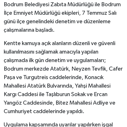
Bodrum Belediyesi Zabıta Müdürlüğü ile Bodrum
İlçe Emniyet Müdürlüğü ekipleri, 7 Temmuz Salı
GENEL
günü ilçe genelindeki denetim ve düzenleme
GÜNDEM
çalışmalarına başladı.
Güvenlik
Kentte kamuya açık alanların düzenli ve güvenli
kullanılmasını sağlamak amacıyla yapılan
HABERDE İNSAN
çalışmada ilk gün denetim ve uygulamaları;
Bodrum merkezde Atatürk, Neyzen Tevfik, Cafer
İNSAN
Paşa ve Turgutreis caddelerinde, Konacık
Mahallesi Atatürk Bulvarında, Yahşi Mahallesi
İş Dünyası
Kargı Caddesi ile Taşlıburun Sokak ve Ercan
Jandarma
Yangöz Caddesinde, Bitez Mahallesi Adliye ve
Cumhuriyet caddelerinde yapıldı.
Kadın
Uygulama kapsamında uyarılar yapılırken işgal