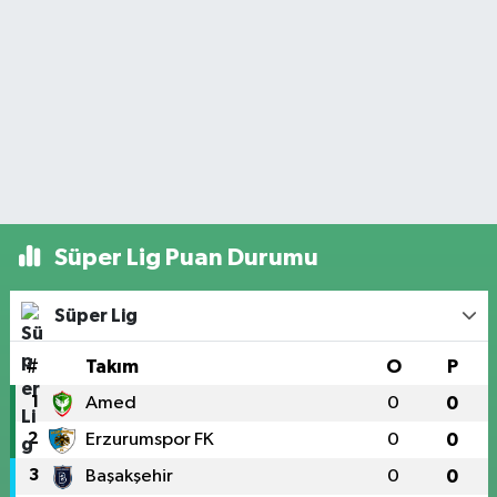
Süper Lig Puan Durumu
Süper Lig
#
Takım
O
P
1
Amed
0
0
2
Erzurumspor FK
0
0
3
Başakşehir
0
0