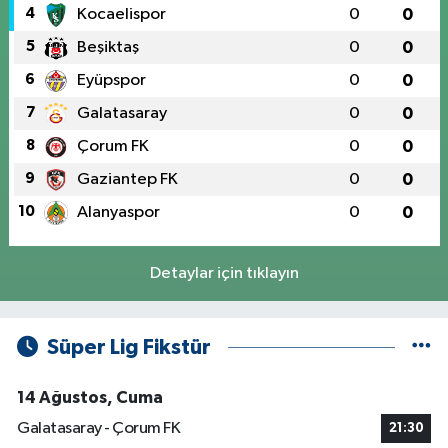
4
Kocaelispor
0
0
5
Beşiktaş
0
0
6
Eyüpspor
0
0
7
Galatasaray
0
0
8
Çorum FK
0
0
9
Gaziantep FK
0
0
10
Alanyaspor
0
0
Detaylar için tıklayın
Süper Lig Fikstür
14 Ağustos, Cuma
Galatasaray - Çorum FK
21:30