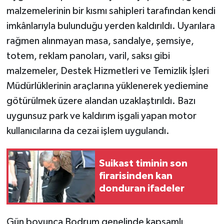
KÜLTÜR SANAT
malzemelerinin bir kısmı sahipleri tarafından kendi
imkânlarıyla bulunduğu yerden kaldırıldı. Uyarılara
MAGAZİN
rağmen alınmayan masa, sandalye, şemsiye,
Otomobil
totem, reklam panoları, varil, saksı gibi
malzemeler, Destek Hizmetleri ve Temizlik İşleri
POLİTİKA
Müdürlüklerinin araçlarına yüklenerek yediemine
götürülmek üzere alandan uzaklaştırıldı. Bazı
Sağlık
uygunsuz park ve kaldırım işgali yapan motor
kullanıcılarına da cezai işlem uygulandı.
SİYASET
SPOR HABERLERİ
Suikast timinin son
firarisinden kan
TEKNOLOJİ
donduran ifadeler
Turizm
Gün boyunca Bodrum genelinde kapsamlı