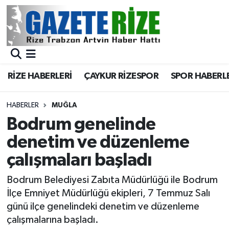
BÖLGEMİZ
Merkez Nöbetçi Eczaneler
SPOR
Merkez Hava Durumu
RİZE HABERLERİ
ÇAYKUR RİZESPOR
SPOR HABERL
Asayiş
Merkez Trafik Yoğunluk Haritası
HABERLER
MUĞLA
Rize Jandarma Komutanlığı
Süper Lig Puan Durumu ve Fikstür
Bodrum genelinde
denetim ve düzenleme
Bilim Teknoloji
Tüm Manşetler
çalışmaları başladı
Bölge
Son Dakika Haberleri
Bodrum Belediyesi Zabıta Müdürlüğü ile Bodrum
İlçe Emniyet Müdürlüğü ekipleri, 7 Temmuz Salı
Advertising news
Haber Arşivi
günü ilçe genelindeki denetim ve düzenleme
çalışmalarına başladı.
Canlı Maç