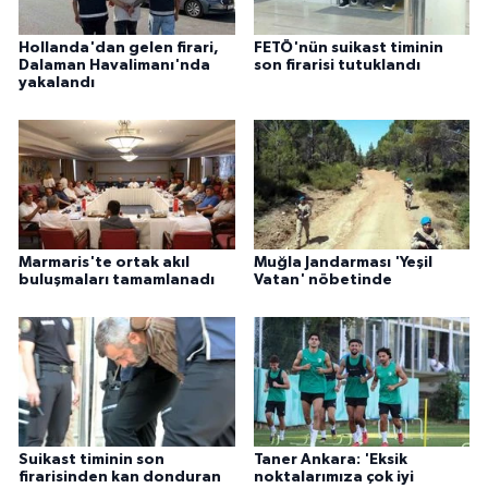
Hollanda'dan gelen firari,
FETÖ'nün suikast timinin
Dalaman Havalimanı'nda
son firarisi tutuklandı
yakalandı
Marmaris'te ortak akıl
Muğla Jandarması 'Yeşil
buluşmaları tamamlanadı
Vatan' nöbetinde
Suikast timinin son
Taner Ankara: 'Eksik
firarisinden kan donduran
noktalarımıza çok iyi