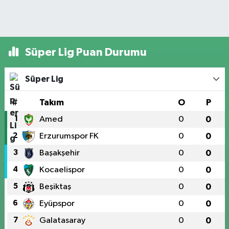
Süper Lig Puan Durumu
Süper Lig
#
Takım
O
P
1
Amed
0
0
2
Erzurumspor FK
0
0
3
Başakşehir
0
0
4
Kocaelispor
0
0
5
Beşiktaş
0
0
6
Eyüpspor
0
0
7
Galatasaray
0
0