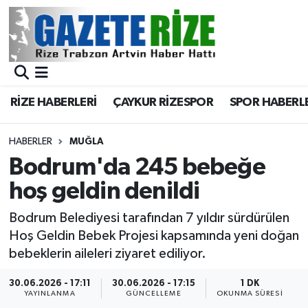
BÖLGEMİZ
Merkez Nöbetçi Eczaneler
SPOR
Merkez Hava Durumu
RİZE HABERLERİ
ÇAYKUR RİZESPOR
SPOR HABERL
Asayiş
Merkez Trafik Yoğunluk Haritası
HABERLER
MUĞLA
Rize Jandarma Komutanlığı
Süper Lig Puan Durumu ve Fikstür
Bodrum'da 245 bebeğe
hoş geldin denildi
Bilim Teknoloji
Tüm Manşetler
Bodrum Belediyesi tarafından 7 yıldır sürdürülen
Bölge
Son Dakika Haberleri
Hoş Geldin Bebek Projesi kapsamında yeni doğan
bebeklerin aileleri ziyaret ediliyor.
Advertising news
Haber Arşivi
30.06.2026 - 17:11
30.06.2026 - 17:15
1 DK
YAYINLANMA
GÜNCELLEME
OKUNMA SÜRESI
Canlı Maç