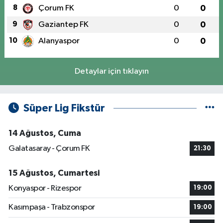
8
Çorum FK
0
0
9
Gaziantep FK
0
0
10
Alanyaspor
0
0
Detaylar için tıklayın
Süper Lig Fikstür
14 Ağustos, Cuma
Galatasaray - Çorum FK
21:30
15 Ağustos, Cumartesi
Konyaspor - Rizespor
19:00
Kasımpaşa - Trabzonspor
19:00