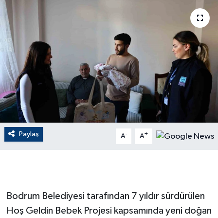
ÇEVRE
Dış Haberler
Dünya
EĞİTİM
EKONOMİ
Paylaş
-
+
A
A
English News
Finans
Flaş Haber
Bodrum Belediyesi tarafından 7 yıldır sürdürülen
Hoş Geldin Bebek Projesi kapsamında yeni doğan
Gayrimenkul