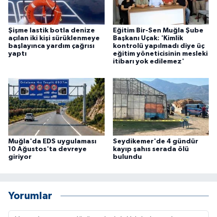
Şişme lastik botla denize
Eğitim Bir-Sen Muğla Şube
açılan iki kişi sürüklenmeye
Başkanı Uçak: 'Kimlik
başlayınca yardım çağrısı
kontrolü yapılmadı diye üç
yaptı
eğitim yöneticisinin mesleki
itibarı yok edilemez'
Muğla'da EDS uygulaması
Seydikemer'de 4 gündür
10 Ağustos'ta devreye
kayıp şahıs serada ölü
giriyor
bulundu
Yorumlar