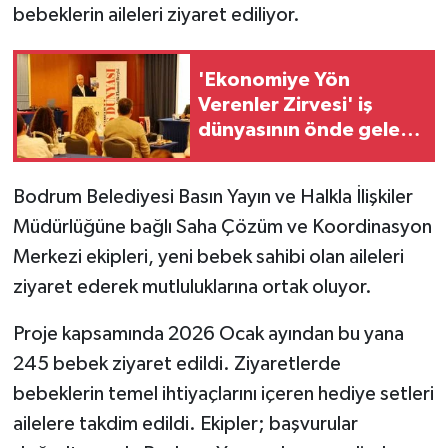
bebeklerin aileleri ziyaret ediliyor.
GENEL
'Ekonomiye Yön
GÜNDEM
Verenler Zirvesi' iş
dünyasının önde gelen
Güvenlik
isimlerini Bodrum'da bir
araya getirdi
Bodrum Belediyesi Basın Yayın ve Halkla İlişkiler
HABERDE İNSAN
Müdürlüğüne bağlı Saha Çözüm ve Koordinasyon
İNSAN
Merkezi ekipleri, yeni bebek sahibi olan aileleri
ziyaret ederek mutluluklarına ortak oluyor.
İş Dünyası
Proje kapsamında 2026 Ocak ayından bu yana
Jandarma
245 bebek ziyaret edildi. Ziyaretlerde
bebeklerin temel ihtiyaçlarını içeren hediye setleri
Kadın
ailelere takdim edildi. Ekipler; başvurular