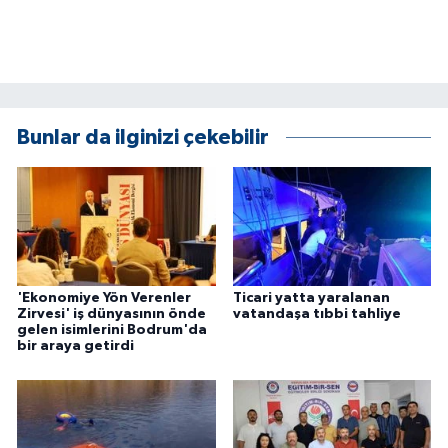
ÜLKE GÜNDEMİ
YAŞAM
YEREL
Bunlar da ilginizi çekebilir
Yerel Haberler
'Ekonomiye Yön Verenler
Ticari yatta yaralanan
Zirvesi' iş dünyasının önde
vatandaşa tıbbi tahliye
gelen isimlerini Bodrum'da
bir araya getirdi