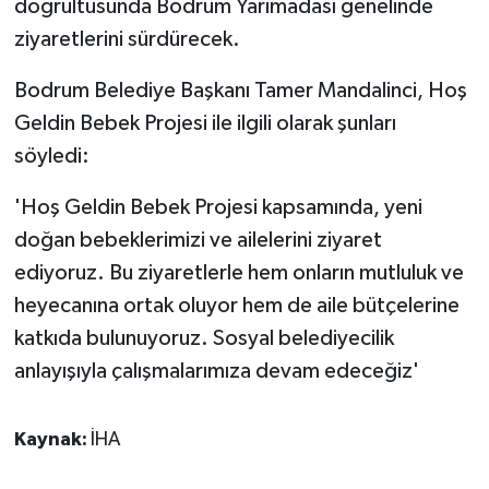
doğrultusunda Bodrum Yarımadası genelinde
KÜLTÜR SANAT
ziyaretlerini sürdürecek.
MAGAZİN
Bodrum Belediye Başkanı Tamer Mandalinci, Hoş
Otomobil
Geldin Bebek Projesi ile ilgili olarak şunları
söyledi:
POLİTİKA
'Hoş Geldin Bebek Projesi kapsamında, yeni
Sağlık
doğan bebeklerimizi ve ailelerini ziyaret
ediyoruz. Bu ziyaretlerle hem onların mutluluk ve
SİYASET
heyecanına ortak oluyor hem de aile bütçelerine
katkıda bulunuyoruz. Sosyal belediyecilik
SPOR HABERLERİ
anlayışıyla çalışmalarımıza devam edeceğiz'
TEKNOLOJİ
Kaynak:
İHA
Turizm