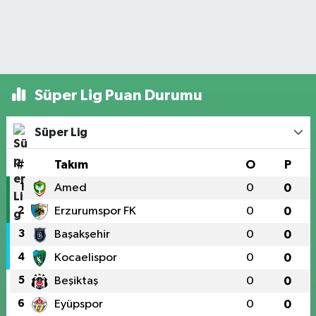
Süper Lig Puan Durumu
Süper Lig
#
Takım
O
P
1
Amed
0
0
2
Erzurumspor FK
0
0
3
Başakşehir
0
0
4
Kocaelispor
0
0
5
Beşiktaş
0
0
6
Eyüpspor
0
0