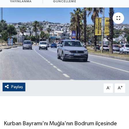
YAYINLANMA
GÜNCELLEME
ÇEVRE
Dış Haberler
Dünya
EĞİTİM
EKONOMİ
English News
Paylaş
-
+
A
A
Finans
Flaş Haber
Kurban Bayramı'nı Muğla'nın Bodrum ilçesinde
Gayrimenkul