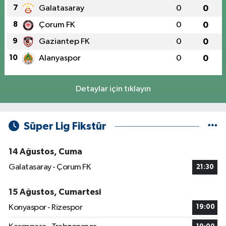
7
Galatasaray
0
0
8
Çorum FK
0
0
9
Gaziantep FK
0
0
10
Alanyaspor
0
0
Detaylar için tıklayın
Süper Lig Fikstür
14 Ağustos, Cuma
Galatasaray - Çorum FK
21:30
15 Ağustos, Cumartesi
Konyaspor - Rizespor
19:00