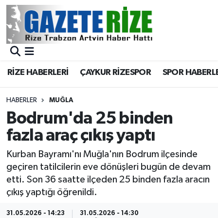
BÖLGEMİZ
Merkez Nöbetçi Eczaneler
SPOR
Merkez Hava Durumu
RİZE HABERLERİ
ÇAYKUR RİZESPOR
SPOR HABERL
Asayiş
Merkez Trafik Yoğunluk Haritası
HABERLER
MUĞLA
Rize Jandarma Komutanlığı
Süper Lig Puan Durumu ve Fikstür
Bodrum'da 25 binden
fazla araç çıkış yaptı
Bilim Teknoloji
Tüm Manşetler
Kurban Bayramı'nı Muğla'nın Bodrum ilçesinde
Bölge
Son Dakika Haberleri
geçiren tatilcilerin eve dönüşleri bugün de devam
etti. Son 36 saatte ilçeden 25 binden fazla aracın
Advertising news
Haber Arşivi
çıkış yaptığı öğrenildi.
Canlı Maç
31.05.2026 - 14:23
31.05.2026 - 14:30