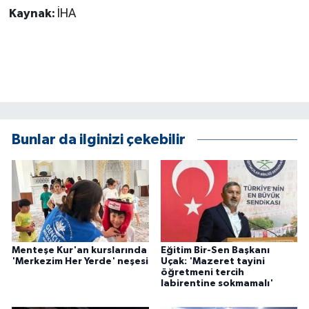
KÜLTÜR SANAT
Kaynak:
İHA
MAGAZİN
Otomobil
POLİTİKA
Bunlar da ilginizi çekebilir
Sağlık
SİYASET
SPOR HABERLERİ
TEKNOLOJİ
Menteşe Kur'an kurslarında
Eğitim Bir-Sen Başkanı
'Merkezim Her Yerde' neşesi
Uçak: 'Mazeret tayini
öğretmeni tercih
labirentine sokmamalı'
Turizm