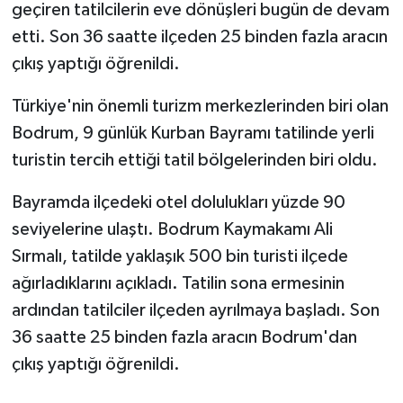
geçiren tatilcilerin eve dönüşleri bugün de devam
etti. Son 36 saatte ilçeden 25 binden fazla aracın
GENEL
çıkış yaptığı öğrenildi.
GÜNDEM
Türkiye'nin önemli turizm merkezlerinden biri olan
Bodrum, 9 günlük Kurban Bayramı tatilinde yerli
Güvenlik
turistin tercih ettiği tatil bölgelerinden biri oldu.
HABERDE İNSAN
Bayramda ilçedeki otel dolulukları yüzde 90
İNSAN
seviyelerine ulaştı. Bodrum Kaymakamı Ali
Sırmalı, tatilde yaklaşık 500 bin turisti ilçede
İş Dünyası
ağırladıklarını açıkladı. Tatilin sona ermesinin
ardından tatilciler ilçeden ayrılmaya başladı. Son
Jandarma
36 saatte 25 binden fazla aracın Bodrum'dan
çıkış yaptığı öğrenildi.
Kadın