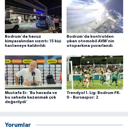
ÜLKE GÜNDEMİ
YAŞAM
YEREL
Bodrum'da havuz
Bodrum'da kontrolden
kimyasalından sızıntı: 15 kişi
çıkan otomobil AVM'nin
hastaneye kaldırıldı
otoparkına yuvarlandı
Yerel Haberler
Mustafa Er: 'Bu havada ve
Trendyol 1. Lig: Bodrum FK:
bu sahada kazanmak çok
0 - Bursaspor: 2
değerliydi'
Yorumlar