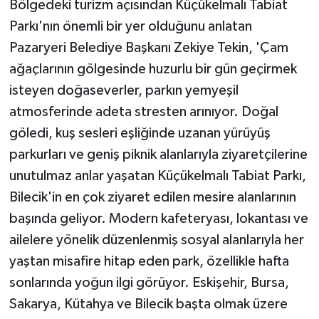
Bölgedeki turizm açısından Küçükelmalı Tabiat
KÜLTÜR SANAT
Parkı'nın önemli bir yer olduğunu anlatan
MAGAZİN
Pazaryeri Belediye Başkanı Zekiye Tekin, 'Çam
ağaçlarının gölgesinde huzurlu bir gün geçirmek
Otomobil
isteyen doğaseverler, parkın yemyeşil
atmosferinde adeta stresten arınıyor. Doğal
POLİTİKA
göledi, kuş sesleri eşliğinde uzanan yürüyüş
Sağlık
parkurları ve geniş piknik alanlarıyla ziyaretçilerine
unutulmaz anlar yaşatan Küçükelmalı Tabiat Parkı,
SİYASET
Bilecik'in en çok ziyaret edilen mesire alanlarının
başında geliyor. Modern kafeteryası, lokantası ve
SPOR HABERLERİ
ailelere yönelik düzenlenmiş sosyal alanlarıyla her
TEKNOLOJİ
yaştan misafire hitap eden park, özellikle hafta
sonlarında yoğun ilgi görüyor. Eskişehir, Bursa,
Turizm
Sakarya, Kütahya ve Bilecik başta olmak üzere