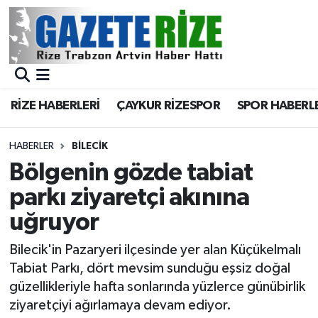
BÖLGEMİZ
Merkez Nöbetçi Eczaneler
SPOR
Merkez Hava Durumu
RİZE HABERLERİ
ÇAYKUR RİZESPOR
SPOR HABERL
Asayiş
Merkez Trafik Yoğunluk Haritası
HABERLER
BILECIK
Rize Jandarma Komutanlığı
Süper Lig Puan Durumu ve Fikstür
Bölgenin gözde tabiat
parkı ziyaretçi akınına
Bilim Teknoloji
Tüm Manşetler
uğruyor
Bölge
Son Dakika Haberleri
Bilecik'in Pazaryeri ilçesinde yer alan Küçükelmalı
Tabiat Parkı, dört mevsim sunduğu eşsiz doğal
Advertising news
Haber Arşivi
güzellikleriyle hafta sonlarında yüzlerce günübirlik
ziyaretçiyi ağırlamaya devam ediyor.
Canlı Maç