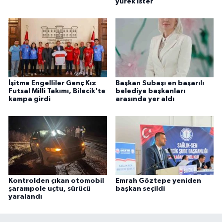
yürek ister'
İşitme Engelliler Genç Kız
Başkan Subaşı en başarılı
Futsal Milli Takımı, Bilecik'te
belediye başkanları
kampa girdi
arasında yer aldı
Kontrolden çıkan otomobil
Emrah Göztepe yeniden
şarampole uçtu, sürücü
başkan seçildi
yaralandı