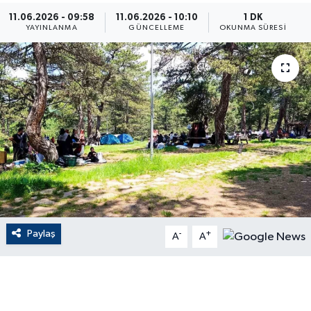
11.06.2026 - 09:58
11.06.2026 - 10:10
1 DK
ÇEVRE
YAYINLANMA
GÜNCELLEME
OKUNMA SÜRESI
Dış Haberler
Dünya
EĞİTİM
EKONOMİ
English News
Paylaş
-
+
Finans
A
A
Flaş Haber
Gayrimenkul