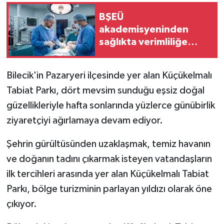
BŞEÜ
GENEL
akademisyeninden
sağlıkta verimliliğe
GÜNDEM
uluslararası katkı
Güvenlik
Bilecik'in Pazaryeri ilçesinde yer alan Küçükelmalı
Tabiat Parkı, dört mevsim sunduğu eşsiz doğal
HABERDE İNSAN
güzellikleriyle hafta sonlarında yüzlerce günübirlik
ziyaretçiyi ağırlamaya devam ediyor.
İNSAN
Şehrin gürültüsünden uzaklaşmak, temiz havanın
İş Dünyası
ve doğanın tadını çıkarmak isteyen vatandaşların
ilk tercihleri arasında yer alan Küçükelmalı Tabiat
Jandarma
Parkı, bölge turizminin parlayan yıldızı olarak öne
Kadın
çıkıyor.