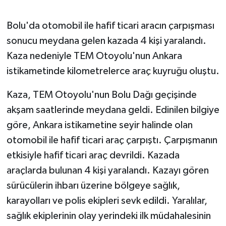
GENEL
Bolu'da otomobil ile hafif ticari aracın çarpışması
sonucu meydana gelen kazada 4 kişi yaralandı.
GÜNDEM
Kaza nedeniyle TEM Otoyolu'nun Ankara
istikametinde kilometrelerce araç kuyruğu oluştu.
Güvenlik
Kaza, TEM Otoyolu'nun Bolu Dağı geçişinde
HABERDE İNSAN
akşam saatlerinde meydana geldi. Edinilen bilgiye
göre, Ankara istikametine seyir halinde olan
İNSAN
otomobil ile hafif ticari araç çarpıştı. Çarpışmanın
İş Dünyası
etkisiyle hafif ticari araç devrildi. Kazada
araçlarda bulunan 4 kişi yaralandı. Kazayı gören
Jandarma
sürücülerin ihbarı üzerine bölgeye sağlık,
karayolları ve polis ekipleri sevk edildi. Yaralılar,
Kadın
sağlık ekiplerinin olay yerindeki ilk müdahalesinin