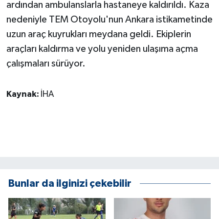
KÜLTÜR SANAT
ardından ambulanslarla hastaneye kaldırıldı. Kaza
nedeniyle TEM Otoyolu'nun Ankara istikametinde
MAGAZİN
uzun araç kuyrukları meydana geldi. Ekiplerin
araçları kaldırma ve yolu yeniden ulaşıma açma
Otomobil
çalışmaları sürüyor.
POLİTİKA
Kaynak:
İHA
Sağlık
SİYASET
SPOR HABERLERİ
TEKNOLOJİ
Bunlar da ilginizi çekebilir
Turizm