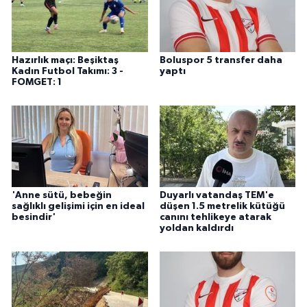
ÜLKE GÜNDEMİ
YAŞAM
Hazırlık maçı: Beşiktaş
Boluspor 5 transfer daha
Kadın Futbol Takımı: 3 -
yaptı
YEREL
FOMGET: 1
Yerel Haberler
'Anne sütü, bebeğin
Duyarlı vatandaş TEM'e
sağlıklı gelişimi için en ideal
düşen 1.5 metrelik kütüğü
besindir'
canını tehlikeye atarak
yoldan kaldırdı