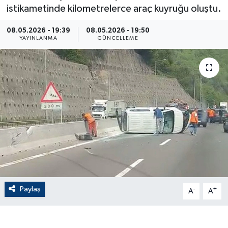
istikametinde kilometrelerce araç kuyruğu oluştu.
ÇEVRE
08.05.2026 - 19:39
08.05.2026 - 19:50
YAYINLANMA
GÜNCELLEME
Dış Haberler
Dünya
EĞİTİM
EKONOMİ
English News
Finans
Paylaş
-
+
A
A
Flaş Haber
Gayrimenkul