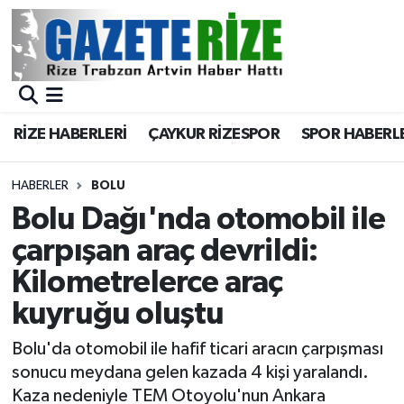
BÖLGEMİZ
Merkez Nöbetçi Eczaneler
SPOR
Merkez Hava Durumu
RİZE HABERLERİ
ÇAYKUR RİZESPOR
SPOR HABERL
Asayiş
Merkez Trafik Yoğunluk Haritası
HABERLER
BOLU
Rize Jandarma Komutanlığı
Süper Lig Puan Durumu ve Fikstür
Bolu Dağı'nda otomobil ile
çarpışan araç devrildi:
Bilim Teknoloji
Tüm Manşetler
Kilometrelerce araç
Bölge
Son Dakika Haberleri
kuyruğu oluştu
Advertising news
Haber Arşivi
Bolu'da otomobil ile hafif ticari aracın çarpışması
sonucu meydana gelen kazada 4 kişi yaralandı.
Canlı Maç
Kaza nedeniyle TEM Otoyolu'nun Ankara