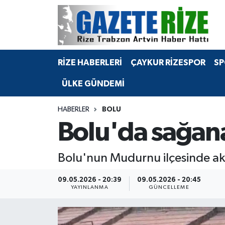
BÖLGEMİZ
Merkez Nöbetçi Eczaneler
RİZE HABERLERİ
ÇAYKUR RİZESPOR
SP
SPOR
Merkez Hava Durumu
ÜLKE GÜNDEMİ
Asayiş
Merkez Trafik Yoğunluk Haritası
HABERLER
BOLU
Rize Jandarma Komutanlığı
Süper Lig Puan Durumu ve Fikstür
Bolu'da sağana
Bilim Teknoloji
Tüm Manşetler
Bolu'nun Mudurnu ilçesinde akşa
Bölge
Son Dakika Haberleri
09.05.2026 - 20:39
09.05.2026 - 20:45
YAYINLANMA
GÜNCELLEME
Advertising news
Haber Arşivi
Canlı Maç