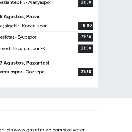
aziantep FK - Alanyaspor
21:30
6 Ağustos, Pazar
aşakşehir - Kocaelispor
19:00
eşiktaş - Eyüpspor
21:30
med - Erzurumspor FK
21:30
7 Ağustos, Pazartesi
amsunspor - Göztepe
21:30
eri için www.gazeterize.com size yeter.