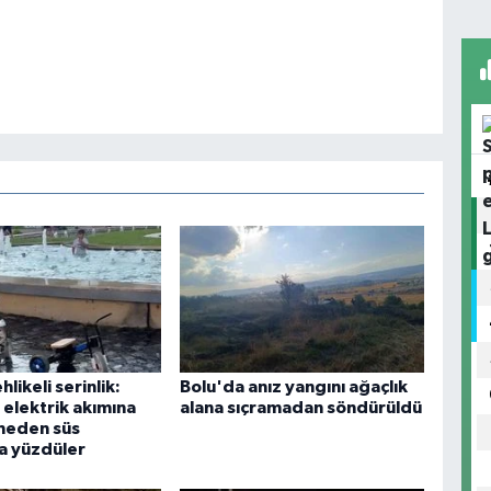
likeli serinlik:
Bolu'da anız yangını ağaçlık
 elektrik akımına
alana sıçramadan söndürüldü
tmeden süs
a yüzdüler