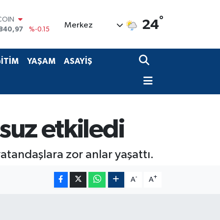
COIN
°
24
Merkez
840,97
%-0.15
LAR
7436
%0.18
RO
İTİM
YAŞAM
ASAYİŞ
2510
%0.32
RLİN
4811
%0.38
M ALTIN
60.55
%0
T100
uz etkiledi
779
%-14
atandaşlara zor anlar yaşattı.
-
+
A
A