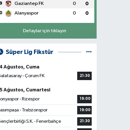
9
Gaziantep FK
0
0
0
Alanyaspor
0
0
Detaylar için tıklayın
Süper Lig Fikstür
4 Ağustos, Cuma
alatasaray - Çorum FK
21:30
5 Ağustos, Cumartesi
onyaspor - Rizespor
19:00
asımpaşa - Trabzonspor
19:00
ençlerbirliği S.K. - Fenerbahçe
21:30