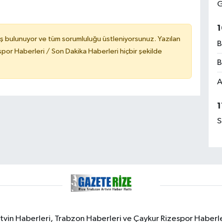
G
1
ş bulunuyor ve tüm sorumluluğu üstleniyorsunuz. Yazılan
B
or Haberleri / Son Dakika Haberleri hiçbir şekilde
B
A
1
S
rtvin Haberleri, Trabzon Haberleri ve Çaykur Rizespor Haberl