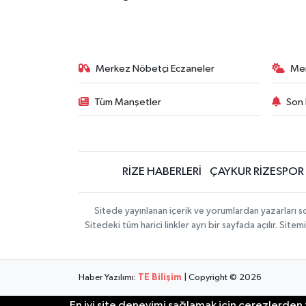
Merkez Nöbetçi Eczaneler
Me
Tüm Manşetler
Son 
RİZE HABERLERİ
ÇAYKUR RİZESPOR
Sitede yayınlanan içerik ve yorumlardan yazarları
Sitedeki tüm harici linkler ayrı bir sayfada açılır. Si
Haber Yazılımı:
TE Bilişim
| Copyright © 2026
En iyi site deneyimi sağlamak için çerezlerden f