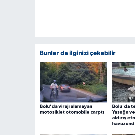
KÜLTÜR SANAT
MAGAZİN
Otomobil
POLİTİKA
Bunlar da ilginizi çekebilir
Sağlık
SİYASET
SPOR HABERLERİ
Bolu'da virajı alamayan
Bolu'da teh
TEKNOLOJİ
motosiklet otomobile çarptı
Yasağa ve
aldırış e
havuzund
Turizm