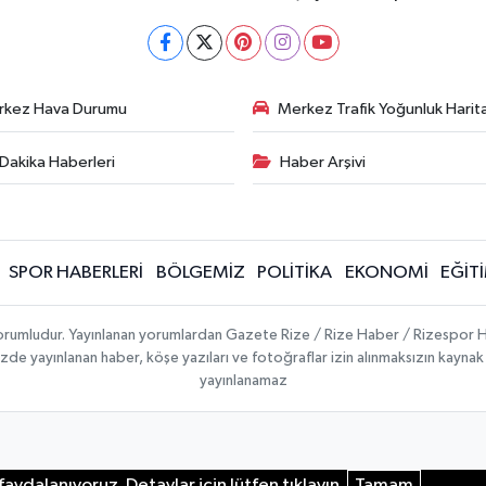
rkez Hava Durumu
Merkez Trafik Yoğunluk Harita
Dakika Haberleri
Haber Arşivi
SPOR HABERLERİ
BÖLGEMİZ
POLİTİKA
EKONOMİ
EĞİT
 sorumludur. Yayınlanan yorumlardan Gazete Rize / Rize Haber / Rizespor H
temizde yayınlanan haber, köşe yazıları ve fotoğraflar izin alınmaksızın kayn
yayınlanamaz
aydalanıyoruz. Detaylar için lütfen tıklayın.
Tamam