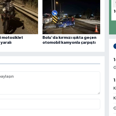
1
i motosiklet
Bolu'da kırmızı ışıkta geçen
 yaralı
otomobil kamyonla çarpıştı
1
G
1
K
K
G