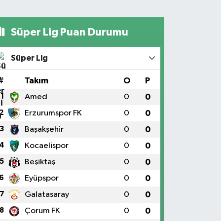
Süper Lig Puan Durumu
Süper Lig
#
Takım
O
P
1
Amed
0
0
2
Erzurumspor FK
0
0
3
Başakşehir
0
0
4
Kocaelispor
0
0
5
Beşiktaş
0
0
6
Eyüpspor
0
0
7
Galatasaray
0
0
8
Çorum FK
0
0