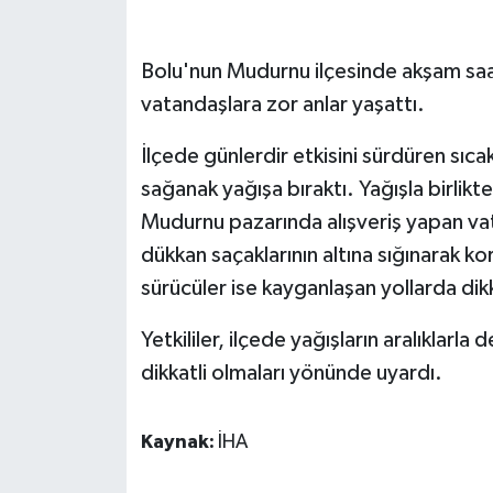
GENEL
Bolu'nun Mudurnu ilçesinde akşam saat
vatandaşlara zor anlar yaşattı.
GÜNDEM
İlçede günlerdir etkisini sürdüren sıca
Güvenlik
sağanak yağışa bıraktı. Yağışla birlikt
HABERDE İNSAN
Mudurnu pazarında alışveriş yapan va
dükkan saçaklarının altına sığınarak ko
İNSAN
sürücüler ise kayganlaşan yollarda dikka
İş Dünyası
Yetkililer, ilçede yağışların aralıklarl
dikkatli olmaları yönünde uyardı.
Jandarma
Kaynak:
İHA
Kadın