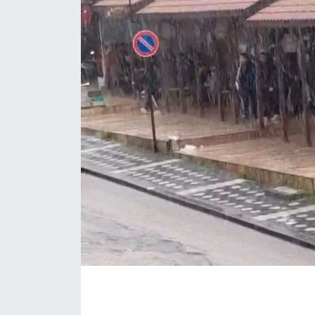
ÇEVRE
Dış Haberler
Dünya
EĞİTİM
EKONOMİ
English News
Finans
Flaş Haber
Gayrimenkul