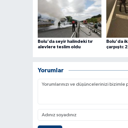
ÜLKE GÜNDEMİ
YAŞAM
YEREL
Bolu'da seyir halindeki tır
Bolu'da ik
alevlere teslim oldu
çarpıştı: 2
Yerel Haberler
Yorumlar