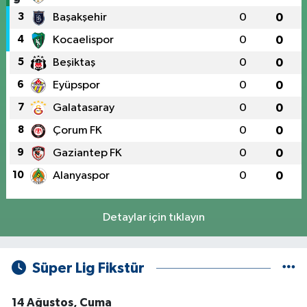
3
Başakşehir
0
0
4
Kocaelispor
0
0
5
Beşiktaş
0
0
6
Eyüpspor
0
0
7
Galatasaray
0
0
8
Çorum FK
0
0
9
Gaziantep FK
0
0
10
Alanyaspor
0
0
Detaylar için tıklayın
Süper Lig Fikstür
14 Ağustos, Cuma