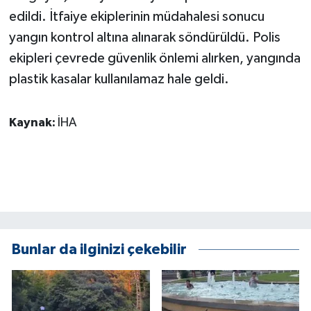
KÜLTÜR SANAT
edildi. İtfaiye ekiplerinin müdahalesi sonucu
yangın kontrol altına alınarak söndürüldü. Polis
MAGAZİN
ekipleri çevrede güvenlik önlemi alırken, yangında
Otomobil
plastik kasalar kullanılamaz hale geldi.
POLİTİKA
Kaynak:
İHA
Sağlık
SİYASET
SPOR HABERLERİ
Bunlar da ilginizi çekebilir
TEKNOLOJİ
Turizm