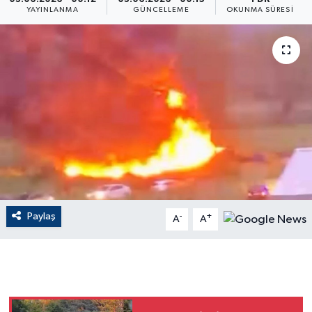
YAYINLANMA
GÜNCELLEME
OKUNMA SÜRESI
ÇEVRE
Dış Haberler
Dünya
EĞİTİM
EKONOMİ
English News
Paylaş
-
+
A
A
Finans
Flaş Haber
Gayrimenkul