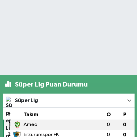
Süper Lig Puan Durumu
Süper Lig
#
Takım
O
P
1
Amed
0
0
2
Erzurumspor FK
0
0