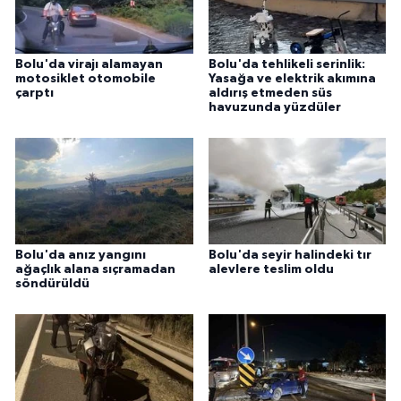
ÜLKE GÜNDEMİ
YAŞAM
Bolu'da virajı alamayan
Bolu'da tehlikeli serinlik:
motosiklet otomobile
Yasağa ve elektrik akımına
çarptı
aldırış etmeden süs
YEREL
havuzunda yüzdüler
Yerel Haberler
Bolu'da anız yangını
Bolu'da seyir halindeki tır
ağaçlık alana sıçramadan
alevlere teslim oldu
söndürüldü