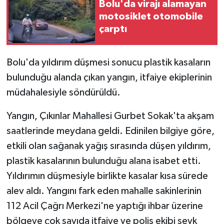
Bolu'da virajı alamayan
motosiklet otomobile
GENEL
çarptı
GÜNDEM
Bolu'da yıldırım düşmesi sonucu plastik kasaların
Güvenlik
bulunduğu alanda çıkan yangın, itfaiye ekiplerinin
müdahalesiyle söndürüldü.
HABERDE İNSAN
Yangın, Çıkınlar Mahallesi Gurbet Sokak'ta akşam
İNSAN
saatlerinde meydana geldi. Edinilen bilgiye göre,
etkili olan sağanak yağış sırasında düşen yıldırım,
İş Dünyası
plastik kasalarının bulunduğu alana isabet etti.
Yıldırımın düşmesiyle birlikte kasalar kısa sürede
Jandarma
alev aldı. Yangını fark eden mahalle sakinlerinin
Kadın
112 Acil Çağrı Merkezi'ne yaptığı ihbar üzerine
bölgeye çok sayıda itfaiye ve polis ekibi sevk