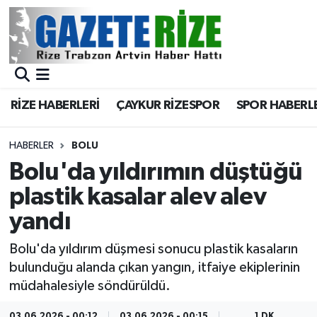
BÖLGEMİZ
Merkez Nöbetçi Eczaneler
SPOR
Merkez Hava Durumu
RİZE HABERLERİ
ÇAYKUR RİZESPOR
SPOR HABERL
Asayiş
Merkez Trafik Yoğunluk Haritası
HABERLER
BOLU
Rize Jandarma Komutanlığı
Süper Lig Puan Durumu ve Fikstür
Bolu'da yıldırımın düştüğü
plastik kasalar alev alev
Bilim Teknoloji
Tüm Manşetler
yandı
Bölge
Son Dakika Haberleri
Bolu'da yıldırım düşmesi sonucu plastik kasaların
bulunduğu alanda çıkan yangın, itfaiye ekiplerinin
Advertising news
Haber Arşivi
müdahalesiyle söndürüldü.
Canlı Maç
03.06.2026 - 00:12
03.06.2026 - 00:15
1 DK