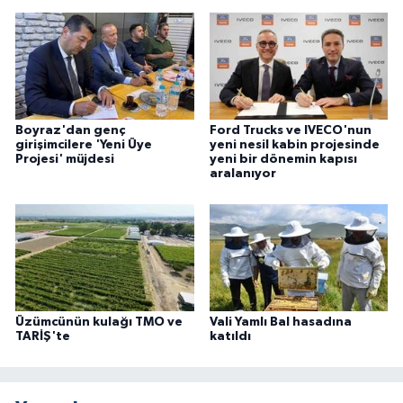
Boyraz'dan genç
Ford Trucks ve IVECO'nun
girişimcilere 'Yeni Üye
yeni nesil kabin projesinde
Projesi' müjdesi
yeni bir dönemin kapısı
aralanıyor
Üzümcünün kulağı TMO ve
Vali Yamlı Bal hasadına
TARİŞ'te
katıldı