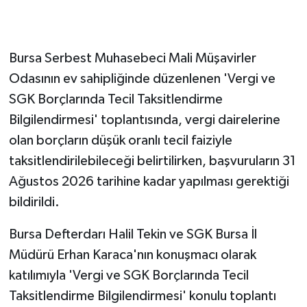
GENEL
Bursa Serbest Muhasebeci Mali Müşavirler
GÜNDEM
Odasının ev sahipliğinde düzenlenen 'Vergi ve
SGK Borçlarında Tecil Taksitlendirme
Güvenlik
Bilgilendirmesi' toplantısında, vergi dairelerine
HABERDE İNSAN
olan borçların düşük oranlı tecil faiziyle
taksitlendirilebileceği belirtilirken, başvuruların 31
İNSAN
Ağustos 2026 tarihine kadar yapılması gerektiği
bildirildi.
İş Dünyası
Bursa Defterdarı Halil Tekin ve SGK Bursa İl
Jandarma
Müdürü Erhan Karaca'nın konuşmacı olarak
katılımıyla 'Vergi ve SGK Borçlarında Tecil
Kadın
Taksitlendirme Bilgilendirmesi' konulu toplantı