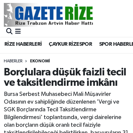
BÖLGEMİZ
Merkez Nöbetçi Eczaneler
SPOR
Merkez Hava Durumu
RİZE HABERLERİ
ÇAYKUR RİZESPOR
SPOR HABERL
Asayiş
Merkez Trafik Yoğunluk Haritası
HABERLER
EKONOMİ
Rize Jandarma Komutanlığı
Süper Lig Puan Durumu ve Fikstür
Borçlulara düşük faizli tecil
ve taksitlendirme imkânı
Bilim Teknoloji
Tüm Manşetler
Bursa Serbest Muhasebeci Mali Müşavirler
Bölge
Son Dakika Haberleri
Odasının ev sahipliğinde düzenlenen 'Vergi ve
SGK Borçlarında Tecil Taksitlendirme
Advertising news
Haber Arşivi
Bilgilendirmesi' toplantısında, vergi dairelerine
olan borçların düşük oranlı tecil faiziyle
Canlı Maç
taksitlendirilebileceği belirtilirken, başvuruların 31