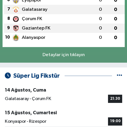
Eyüpspor
0
0
7
Galatasaray
0
0
8
Çorum FK
0
0
9
Gaziantep FK
0
0
10
Alanyaspor
0
0
Detaylar için tıklayın
Süper Lig Fikstür
14 Ağustos, Cuma
Galatasaray - Çorum FK
21:30
15 Ağustos, Cumartesi
Konyaspor - Rizespor
19:00