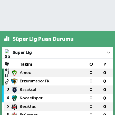
Süper Lig Puan Durumu
Süper Lig
#
Takım
O
P
1
Amed
0
0
2
Erzurumspor FK
0
0
3
Başakşehir
0
0
4
Kocaelispor
0
0
5
Beşiktaş
0
0
6