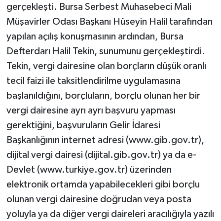
KÜLTÜR SANAT
gerçekleşti. Bursa Serbest Muhasebeci Mali
Müşavirler Odası Başkanı Hüseyin Halil tarafından
MAGAZİN
yapılan açılış konuşmasının ardından, Bursa
Defterdarı Halil Tekin, sunumunu gerçekleştirdi.
Otomobil
Tekin, vergi dairesine olan borçların düşük oranlı
POLİTİKA
tecil faizi ile taksitlendirilme uygulamasına
başlanıldığını, borçluların, borçlu olunan her bir
Sağlık
vergi dairesine ayrı ayrı başvuru yapması
gerektiğini, başvuruların Gelir İdaresi
SİYASET
Başkanlığının internet adresi (www.gib.gov.tr),
dijital vergi dairesi (dijital.gib.gov.tr) ya da e-
SPOR HABERLERİ
Devlet (www.turkiye.gov.tr) üzerinden
TEKNOLOJİ
elektronik ortamda yapabilecekleri gibi borçlu
olunan vergi dairesine doğrudan veya posta
Turizm
yoluyla ya da diğer vergi daireleri aracılığıyla yazılı