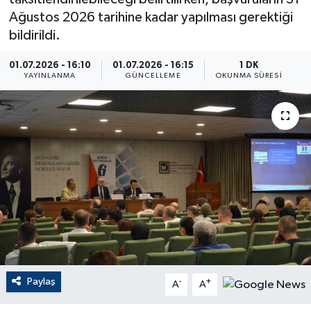
Ağustos 2026 tarihine kadar yapılması gerektiği
ÇEVRE
bildirildi.
Dış Haberler
01.07.2026 - 16:10
01.07.2026 - 16:15
1 DK
YAYINLANMA
GÜNCELLEME
OKUNMA SÜRESI
Dünya
EĞİTİM
EKONOMİ
English News
Finans
Flaş Haber
Paylaş
-
+
A
A
Gayrimenkul