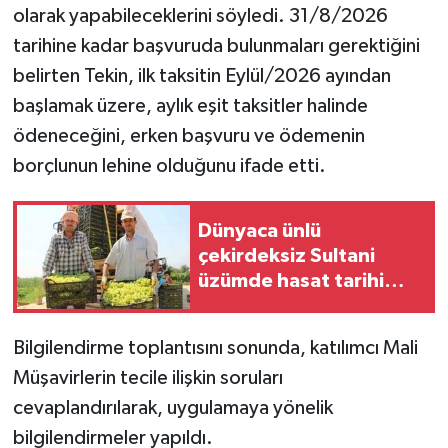
olarak yapabileceklerini söyledi. 31/8/2026
ÜLKE GÜNDEMİ
tarihine kadar başvuruda bulunmaları gerektiğini
YAŞAM
belirten Tekin, ilk taksitin Eylül/2026 ayından
başlamak üzere, aylık eşit taksitler halinde
YEREL
ödeneceğini, erken başvuru ve ödemenin
borçlunun lehine olduğunu ifade etti.
Yerel Haberler
Dünyaca ünlü
çekirdeksiz Sultani
üzümde hasat tarihi
belli oldu
Bilgilendirme toplantısını sonunda, katılımcı Mali
Müşavirlerin tecile ilişkin soruları
cevaplandırılarak, uygulamaya yönelik
bilgilendirmeler yapıldı.