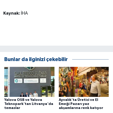
Kaynak:
İHA
Bunlar da ilginizi çekebilir
Yalova OSB ve Yalova
Ayvalık'ta Üretici ve El
Teknopark'tan Litvanya'da
Emeği Pazarı yaz
temaslar
akşamlarına renk katıyor