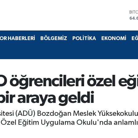
BIT
64.
DO
47,
EU
OR HABERLERİ
BÖLGEMİZ
POLİTİKA
EKONOMİ
EĞ
55,
STE
64,
GRA
651
BİS
öğrencileri özel eğ
13.
bir araya geldi
tesi (ADÜ) Bozdoğan Meslek Yüksekokulu (
zel Eğitim Uygulama Okulu'nda anlamlı bi