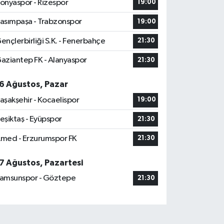
onyaspor - Rizespor
19:00
asımpaşa - Trabzonspor
19:00
ençlerbirliği S.K. - Fenerbahçe
21:30
aziantep FK - Alanyaspor
21:30
6 Ağustos, Pazar
aşakşehir - Kocaelispor
19:00
eşiktaş - Eyüpspor
21:30
med - Erzurumspor FK
21:30
7 Ağustos, Pazartesi
amsunspor - Göztepe
21:30