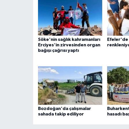
ÜLKE GÜNDEMİ
YAŞAM
YEREL
Söke'nin sağlık kahramanları
Efeler'de 
Erciyes'in zirvesinden organ
renkleniy
Yerel Haberler
bağışı çağrısı yaptı
Bozdoğan'da çalışmalar
Buharkent'
sahada takip ediliyor
hasadı ba