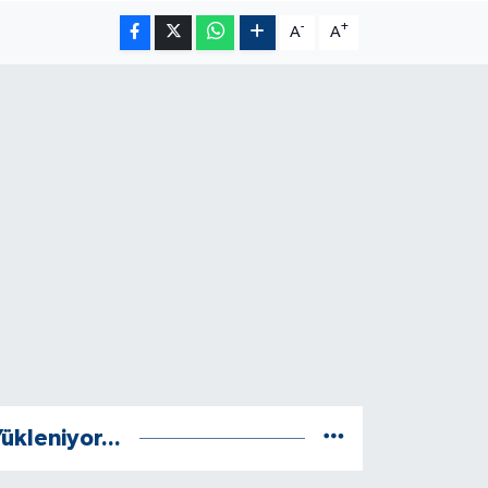
-
+
A
A
ükleniyor...