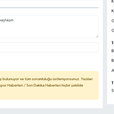
K
K
G
G
1
B
B
A
ş bulunuyor ve tüm sorumluluğu üstleniyorsunuz. Yazılan
1
or Haberleri / Son Dakika Haberleri hiçbir şekilde
S