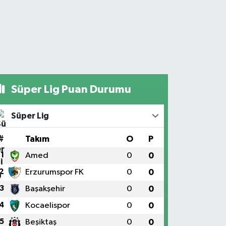
Süper Lig Puan Durumu
Süper Lig
#
Takım
O
P
1
Amed
0
0
2
Erzurumspor FK
0
0
3
Başakşehir
0
0
4
Kocaelispor
0
0
5
Beşiktaş
0
0