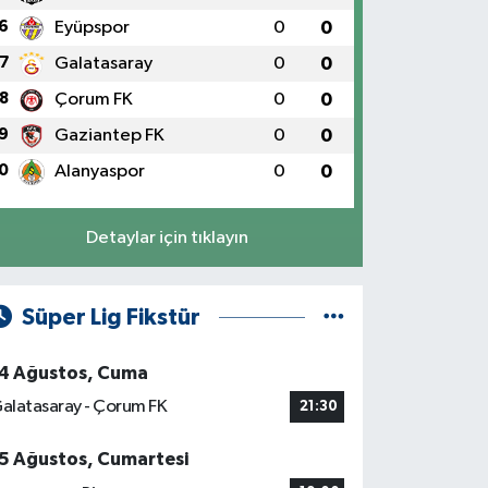
6
Eyüpspor
0
0
7
Galatasaray
0
0
8
Çorum FK
0
0
9
Gaziantep FK
0
0
0
Alanyaspor
0
0
Detaylar için tıklayın
Süper Lig Fikstür
4 Ağustos, Cuma
alatasaray - Çorum FK
21:30
5 Ağustos, Cumartesi