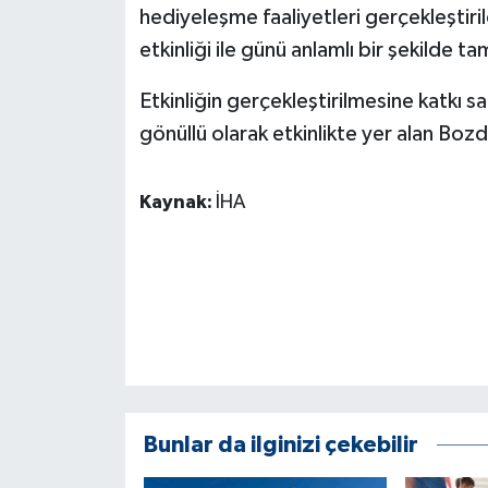
KÜLTÜR SANAT
hediyeleşme faaliyetleri gerçekleştiril
etkinliği ile günü anlamlı bir şekilde t
MAGAZİN
Etkinliğin gerçekleştirilmesine katkı 
Otomobil
gönüllü olarak etkinlikte yer alan Bo
POLİTİKA
Kaynak:
İHA
Sağlık
SİYASET
SPOR HABERLERİ
TEKNOLOJİ
Bunlar da ilginizi çekebilir
Turizm