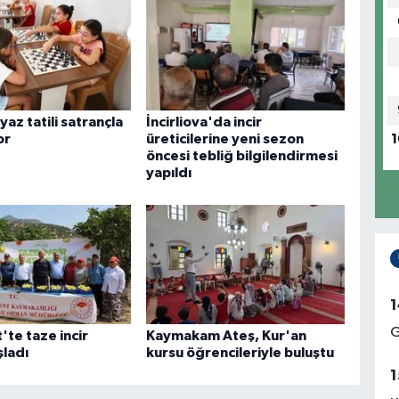
yaz tatili satrançla
İncirliova'da incir
or
üreticilerine yeni sezon
1
öncesi tebliğ bilgilendirmesi
yapıldı
1
G
te taze incir
Kaymakam Ateş, Kur'an
şladı
kursu öğrencileriyle buluştu
1