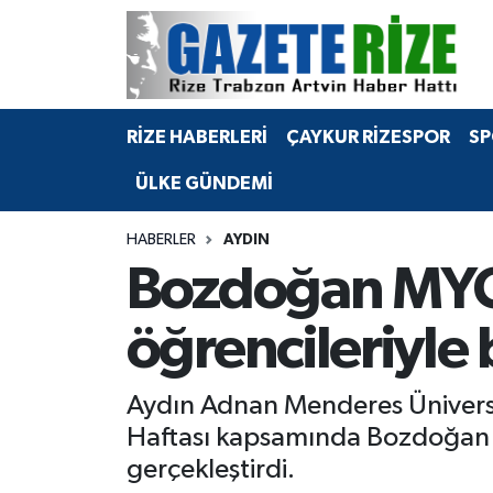
BÖLGEMİZ
Merkez Nöbetçi Eczaneler
RİZE HABERLERİ
ÇAYKUR RİZESPOR
SP
SPOR
Merkez Hava Durumu
ÜLKE GÜNDEMİ
Asayiş
Merkez Trafik Yoğunluk Haritası
HABERLER
AYDIN
Rize Jandarma Komutanlığı
Süper Lig Puan Durumu ve Fikstür
Bozdoğan MYO 
Bilim Teknoloji
Tüm Manşetler
öğrencileriyle 
Bölge
Son Dakika Haberleri
Aydın Adnan Menderes Üniversi
Advertising news
Haber Arşivi
Haftası kapsamında Bozdoğan Ö
gerçekleştirdi.
Canlı Maç