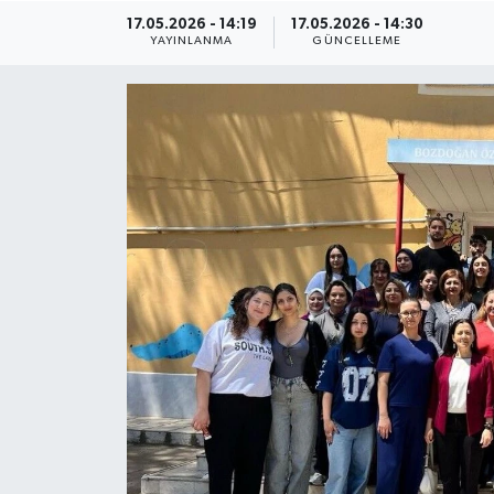
17.05.2026 - 14:19
17.05.2026 - 14:30
ÇEVRE
YAYINLANMA
GÜNCELLEME
Dış Haberler
Dünya
EĞİTİM
EKONOMİ
English News
Finans
Flaş Haber
Gayrimenkul