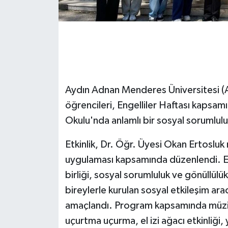
GENEL
GÜNDEM
Güvenlik
Aydın Adnan Menderes Üniversitesi 
HABERDE İNSAN
öğrencileri, Engelliler Haftası kaps
Okulu'nda anlamlı bir sosyal sorumluluk
İNSAN
Etkinlik, Dr. Öğr. Üyesi Okan Ertosluk
İş Dünyası
uygulaması kapsamında düzenlendi. Etki
birliği, sosyal sorumluluk ve gönüllülük
Jandarma
bireylerle kurulan sosyal etkileşim aracı
amaçlandı. Program kapsamında müzikli
Kadın
uçurtma uçurma, el izi ağacı etkinliği,