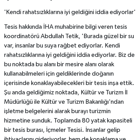
KÜLTÜR SANAT
'Kendi rahatsızlıklarına iyi geldiğini iddia ediyorlar'
MAGAZİN
Tesis hakkında İHA muhabirine bilgi veren tesis
Otomobil
koordinatörü Abdullah Tetik, 'Burada güzel bir su
var, insanlar bu suya rağbet ediyorlar. Kendi
POLİTİKA
rahatsızlıklarına iyi geldiğini iddia ediyorlar. Biz de
bu noktada bu alanı bir mesire alanı olarak
Sağlık
kullanabilmeleri için geldiklerinde doğanın
SİYASET
içerisinde konaklayabilecekleri bir tesis inşa ettik.
Şu anda geldiğimiz noktada, Kültür ve Turizm İl
SPOR HABERLERİ
Müdürlüğü ile Kültür ve Turizm Bakanlığı'ndan
işletme belgelerini alarak burayı turizmin
TEKNOLOJİ
hizmetine sunduk. Toplamda 80 yatak kapasiteli
bir tesis burası, İçmeler Tesisi. İnsanlar gelip
Turizm
ihtiyaçlarını gideriyorlar, hem de konaklama ve