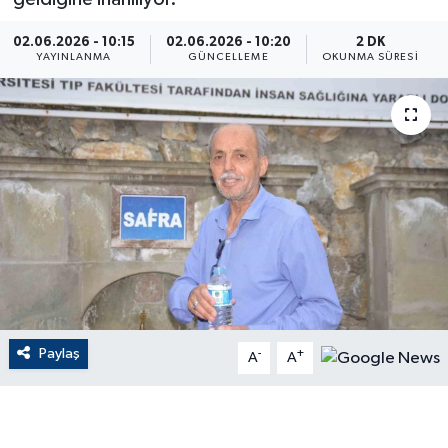
ÇEVRE
02.06.2026 - 10:15
02.06.2026 - 10:20
2 DK
YAYINLANMA
GÜNCELLEME
OKUNMA SÜRESI
Dış Haberler
Dünya
EĞİTİM
EKONOMİ
English News
Finans
Paylaş
-
+
A
A
Flaş Haber
Gayrimenkul