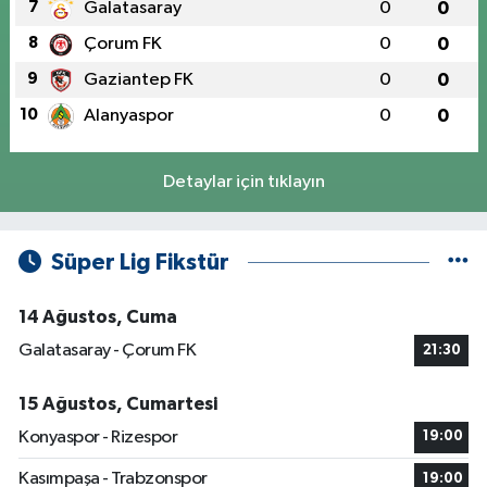
7
Galatasaray
0
0
8
Çorum FK
0
0
9
Gaziantep FK
0
0
10
Alanyaspor
0
0
Detaylar için tıklayın
Süper Lig Fikstür
14 Ağustos, Cuma
Galatasaray - Çorum FK
21:30
15 Ağustos, Cumartesi
Konyaspor - Rizespor
19:00
Kasımpaşa - Trabzonspor
19:00