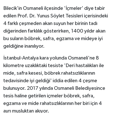
Bilecik'in Osmaneli ilçesinde 'İçmeler' diye tabir
GENEL
edilen Prof. Dr. Yunus Söylet Tesisleri içerisindeki
4 farklı çeşmeden akan suyun her birinin tadı
GÜNDEM
diğerinden farklılık gösterirken, 1400 yıldır akan
Güvenlik
bu suların böbrek, safra, egzama ve mideye iyi
geldiğine inanılıyor.
HABERDE İNSAN
İstanbul-Antalya kara yolunda Osmaneli'ne 8
İNSAN
kilometre uzaklıktaki tesiste 'Deri hastalıkları ile
mide, safra kesesi, böbrek rahatsızlıklarının
İş Dünyası
tedavisinde iyi geldiği' iddia edilen 4 çeşme
bulunuyor. 2017 yılında Osmaneli Belediyesince
Jandarma
tesis haline getirilen içmeler böbrek, safra,
Kadın
egzama ve mide rahatsızlıklarının her biri için 4
ayrı musluktan akıyor.