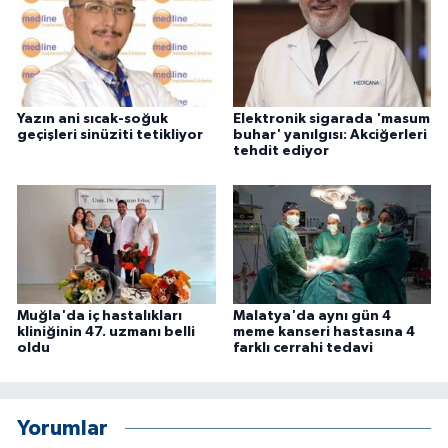
Yazın ani sıcak-soğuk
Elektronik sigarada 'masum
geçişleri sinüziti tetikliyor
buhar' yanılgısı: Akciğerleri
tehdit ediyor
Muğla'da iç hastalıkları
Malatya'da aynı gün 4
kliniğinin 47. uzmanı belli
meme kanseri hastasına 4
oldu
farklı cerrahi tedavi
Yorumlar