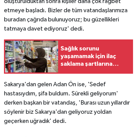
oluşturulduktan sonra kişiler daha çok rağbet
etmeye başladı. Bizler de tüm vatandaşlarımıza
buradan çağrıda bulunuyoruz; bu güzellikleri
tatmaya davet ediyoruz' dedi.
Sağlık sorunu
yaşamamak için ilaç
saklama şartlarına
dikkat
Sakarya'dan gelen Adan Ön ise, 'Sedef
hastasıydım, şifa buldum. Sürekli geliyorum'
derken başkan bir vatandaş, 'Burası uzun yıllardır
söylenir biz Sakarya'dan geliyoruz yoldan
geçerken uğradık' dedi.