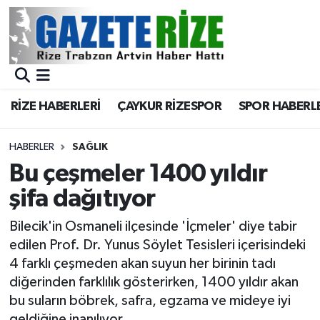
BÖLGEMİZ
Merkez Nöbetçi Eczaneler
SPOR
Merkez Hava Durumu
RİZE HABERLERİ
ÇAYKUR RİZESPOR
SPOR HABERL
Asayiş
Merkez Trafik Yoğunluk Haritası
HABERLER
SAĞLIK
Rize Jandarma Komutanlığı
Süper Lig Puan Durumu ve Fikstür
Bu çeşmeler 1400 yıldır
şifa dağıtıyor
Bilim Teknoloji
Tüm Manşetler
Bilecik'in Osmaneli ilçesinde 'İçmeler' diye tabir
Bölge
Son Dakika Haberleri
edilen Prof. Dr. Yunus Söylet Tesisleri içerisindeki
4 farklı çeşmeden akan suyun her birinin tadı
Advertising news
Haber Arşivi
diğerinden farklılık gösterirken, 1400 yıldır akan
bu suların böbrek, safra, egzama ve mideye iyi
Canlı Maç
geldiğine inanılıyor.