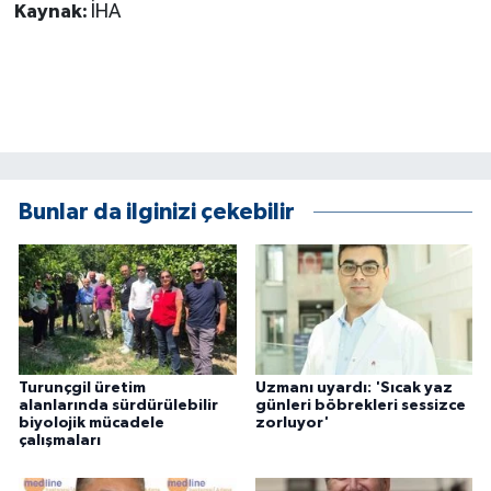
Kaynak:
İHA
Bunlar da ilginizi çekebilir
Turunçgil üretim
Uzmanı uyardı: 'Sıcak yaz
alanlarında sürdürülebilir
günleri böbrekleri sessizce
biyolojik mücadele
zorluyor'
çalışmaları