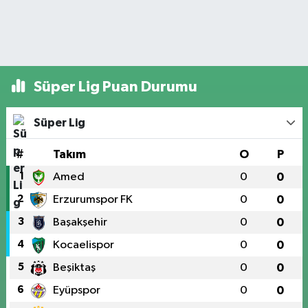
Süper Lig Puan Durumu
Süper Lig
#
Takım
O
P
1
Amed
0
0
2
Erzurumspor FK
0
0
3
Başakşehir
0
0
4
Kocaelispor
0
0
5
Beşiktaş
0
0
6
Eyüpspor
0
0