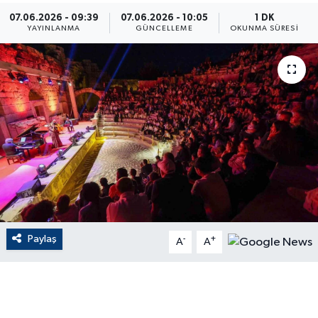
07.06.2026 - 09:39
07.06.2026 - 10:05
1 DK
ÇEVRE
YAYINLANMA
GÜNCELLEME
OKUNMA SÜRESI
Dış Haberler
Dünya
EĞİTİM
EKONOMİ
English News
Paylaş
-
+
Finans
A
A
Flaş Haber
Gayrimenkul