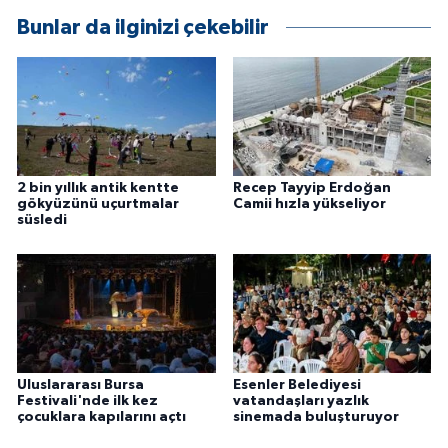
ÜLKE GÜNDEMİ
Bunlar da ilginizi çekebilir
YAŞAM
YEREL
Yerel Haberler
2 bin yıllık antik kentte
Recep Tayyip Erdoğan
gökyüzünü uçurtmalar
Camii hızla yükseliyor
süsledi
Uluslararası Bursa
Esenler Belediyesi
Festivali'nde ilk kez
vatandaşları yazlık
çocuklara kapılarını açtı
sinemada buluşturuyor