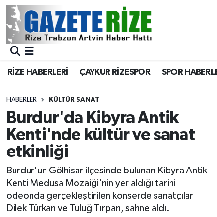
BÖLGEMİZ
Merkez Nöbetçi Eczaneler
SPOR
Merkez Hava Durumu
RİZE HABERLERİ
ÇAYKUR RİZESPOR
SPOR HABERL
Asayiş
Merkez Trafik Yoğunluk Haritası
HABERLER
KÜLTÜR SANAT
Rize Jandarma Komutanlığı
Süper Lig Puan Durumu ve Fikstür
Burdur'da Kibyra Antik
Kenti'nde kültür ve sanat
Bilim Teknoloji
Tüm Manşetler
etkinliği
Bölge
Son Dakika Haberleri
Burdur'un Gölhisar ilçesinde bulunan Kibyra Antik
Kenti Medusa Mozaiği'nin yer aldığı tarihi
Advertising news
Haber Arşivi
odeonda gerçekleştirilen konserde sanatçılar
Dilek Türkan ve Tuluğ Tırpan, sahne aldı.
Canlı Maç