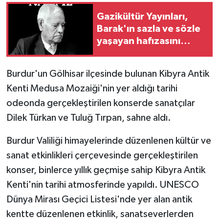
Gazikültür Yayınları,
GENEL
Barak'ın sazla ve sözle
yaşayan hafızasını
GÜNDEM
geleceğe taşıyor
Güvenlik
Burdur'un Gölhisar ilçesinde bulunan Kibyra Antik
Kenti Medusa Mozaiği'nin yer aldığı tarihi
HABERDE İNSAN
odeonda gerçekleştirilen konserde sanatçılar
Dilek Türkan ve Tuluğ Tırpan, sahne aldı.
İNSAN
Burdur Valiliği himayelerinde düzenlenen kültür ve
İş Dünyası
sanat etkinlikleri çerçevesinde gerçekleştirilen
konser, binlerce yıllık geçmişe sahip Kibyra Antik
Jandarma
Kenti'nin tarihi atmosferinde yapıldı. UNESCO
Kadın
Dünya Mirası Geçici Listesi'nde yer alan antik
kentte düzenlenen etkinlik, sanatseverlerden