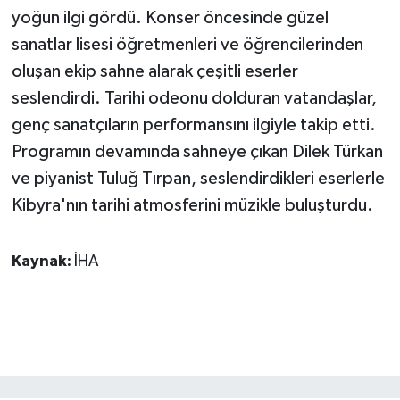
KÜLTÜR SANAT
yoğun ilgi gördü. Konser öncesinde güzel
sanatlar lisesi öğretmenleri ve öğrencilerinden
MAGAZİN
oluşan ekip sahne alarak çeşitli eserler
seslendirdi. Tarihi odeonu dolduran vatandaşlar,
Otomobil
genç sanatçıların performansını ilgiyle takip etti.
POLİTİKA
Programın devamında sahneye çıkan Dilek Türkan
ve piyanist Tuluğ Tırpan, seslendirdikleri eserlerle
Sağlık
Kibyra'nın tarihi atmosferini müzikle buluşturdu.
SİYASET
Kaynak:
İHA
SPOR HABERLERİ
TEKNOLOJİ
Turizm