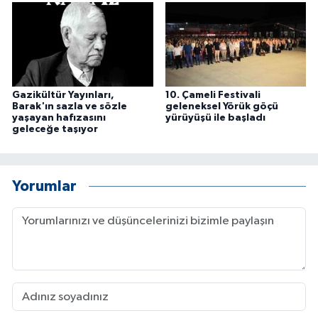
Gazikültür Yayınları,
10. Çameli Festivali
Barak'ın sazla ve sözle
geleneksel Yörük göçü
yaşayan hafızasını
yürüyüşü ile başladı
geleceğe taşıyor
Yorumlar