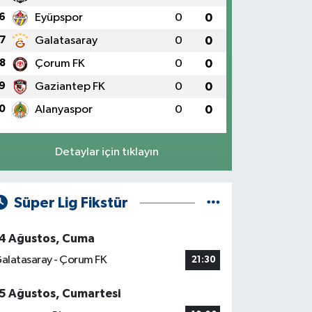
6
Eyüpspor
0
0
7
Galatasaray
0
0
8
Çorum FK
0
0
9
Gaziantep FK
0
0
0
Alanyaspor
0
0
Detaylar için tıklayın
Süper Lig Fikstür
4 Ağustos, Cuma
alatasaray - Çorum FK
21:30
5 Ağustos, Cumartesi