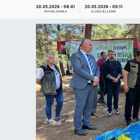
20.05.2026 - 08:41
20.05.2026 - 09:11
ÇEVRE
YAYINLANMA
GÜNCELLEME
Dış Haberler
Dünya
EĞİTİM
EKONOMİ
English News
Finans
Flaş Haber
Gayrimenkul