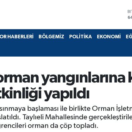
B
6
D
4
E
OR HABERLERİ
BÖLGEMİZ
POLİTİKA
EKONOMİ
EĞ
5
S
6
G
6
B
orman yangınlarına 
1
inliği yapıldı
ısınmaya başlaması ile birlikte Orman İşl
atıldı. Taylıeli Mahallesinde gerçekleştiril
öğrencileri orman da çöp topladı.