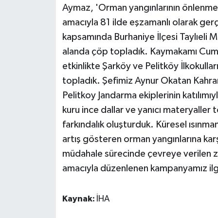
KÜLTÜR SANAT
Aymaz, 'Orman yangınlarının önlenmesin
amacıyla 81 ilde eşzamanlı olarak gerç
MAGAZİN
kapsamında Burhaniye İlçesi Taylıeli M
alanda çöp topladık. Kaymakamı Cumali A
Otomobil
etkinlikte Şarköy ve Pelitköy İlkokull
POLİTİKA
topladık. Şefimiz Aynur Okatan Kahram
Pelitkoy Jandarma ekiplerinin katılımıy
Sağlık
kuru ince dallar ve yanıcı materyaller 
farkındalık oluşturduk. Küresel ısınma
SİYASET
artış gösteren orman yangınlarına karş
SPOR HABERLERİ
müdahale sürecinde çevreye verilen zar
amacıyla düzenlenen kampanyamız ilg
TEKNOLOJİ
Kaynak:
İHA
Turizm