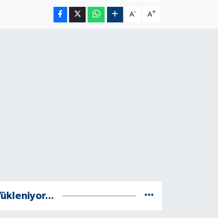
-
+
A
A
ükleniyor...