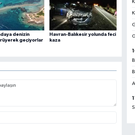
K
K
G
daya denizin
Havran-Balıkesir yolunda feci
G
ürüyerek geçiyorlar
kaza
1
B
B
A
1
S