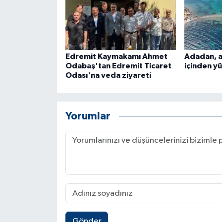
Edremit Kaymakamı Ahmet
Adadan, a
Odabaş'tan Edremit Ticaret
içinden y
Odası'na veda ziyareti
Yorumlar
Gönder