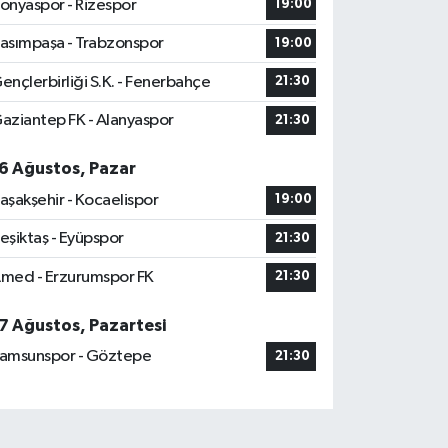
onyaspor - Rizespor
19:00
asımpaşa - Trabzonspor
19:00
ençlerbirliği S.K. - Fenerbahçe
21:30
aziantep FK - Alanyaspor
21:30
6 Ağustos, Pazar
aşakşehir - Kocaelispor
19:00
eşiktaş - Eyüpspor
21:30
med - Erzurumspor FK
21:30
7 Ağustos, Pazartesi
amsunspor - Göztepe
21:30