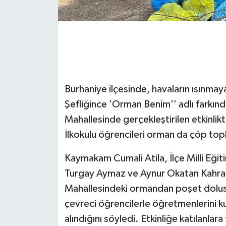
GENEL
GÜNDEM
Güvenlik
Burhaniye ilçesinde, havaların ısınmay
HABERDE İNSAN
Şefliğince 'Orman Benim'' adlı farkında
Mahallesinde gerçekleştirilen etkinlikt
İNSAN
İlkokulu öğrencileri orman da çöp top
İş Dünyası
Kaymakam Cumali Atila, İlçe Milli Eği
Turgay Aymaz ve Aynur Okatan Kahraman'
Jandarma
Mahallesindeki ormandan poşet dolus
çevreci öğrencilerle öğretmenlerini ku
Kadın
alındığını söyledi. Etkinliğe katılanl