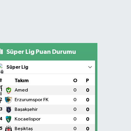
Süper Lig Puan Durumu
Süper Lig
#
Takım
O
P
1
Amed
0
0
2
Erzurumspor FK
0
0
3
Başakşehir
0
0
4
Kocaelispor
0
0
5
Beşiktaş
0
0