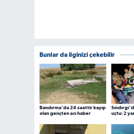
ÜLKE GÜNDEMİ
YAŞAM
YEREL
Yerel Haberler
Bunlar da ilginizi çekebilir
Bandırma'da 24 saattir kayıp
Sındırgı'
olan gençten acı haber
uçtu: 2 yar