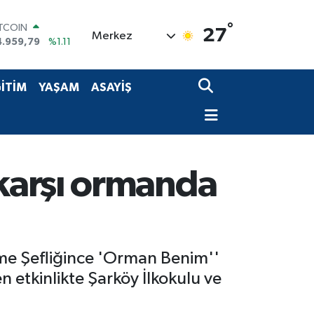
ITCOIN
°
27
Merkez
4.959,79
%1.11
OLAR
7,7436
%0.18
URO
İTİM
YAŞAM
ASAYİŞ
5,2510
%0.32
TERLİN
4,4811
%0.38
RAM ALTIN
660.55
%0.03
İST100
karşı ormanda
3.779
%-14
etme Şefliğince 'Orman Benim''
en etkinlikte Şarköy İlkokulu ve