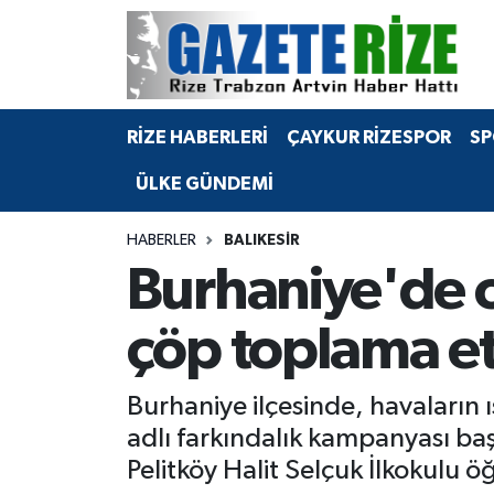
BÖLGEMİZ
Merkez Nöbetçi Eczaneler
RİZE HABERLERİ
ÇAYKUR RİZESPOR
SP
SPOR
Merkez Hava Durumu
ÜLKE GÜNDEMİ
Asayiş
Merkez Trafik Yoğunluk Haritası
HABERLER
BALIKESIR
Rize Jandarma Komutanlığı
Süper Lig Puan Durumu ve Fikstür
Burhaniye'de 
Bilim Teknoloji
Tüm Manşetler
çöp toplama etk
Bölge
Son Dakika Haberleri
Burhaniye ilçesinde, havaların 
Advertising news
Haber Arşivi
adlı farkındalık kampanyası başl
Pelitköy Halit Selçuk İlkokulu 
Canlı Maç