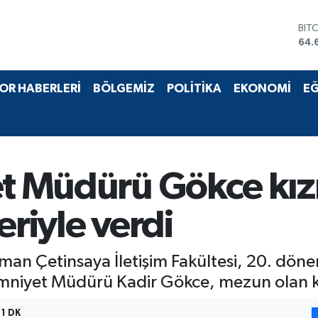
BIT
64.
DO
47,
EU
OR HABERLERİ
BÖLGEMİZ
POLİTİKA
EKONOMİ
EĞ
55,
STE
64,
GRA
651
BİS
et Müdürü Gökce kız
13.
eriyle verdi
yman Çetinsaya İletişim Fakültesi, 20. dön
mniyet Müdürü Kadir Gökce, mezun olan kız
1 DK