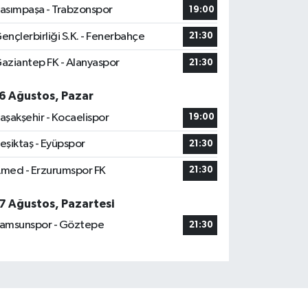
asımpaşa - Trabzonspor
19:00
ençlerbirliği S.K. - Fenerbahçe
21:30
aziantep FK - Alanyaspor
21:30
6 Ağustos, Pazar
aşakşehir - Kocaelispor
19:00
eşiktaş - Eyüpspor
21:30
med - Erzurumspor FK
21:30
7 Ağustos, Pazartesi
amsunspor - Göztepe
21:30