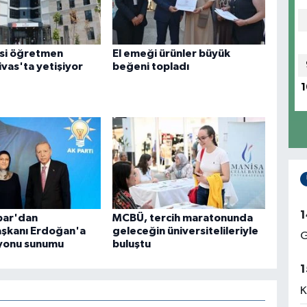
si öğretmen
El emeği ürünler büyük
ivas'ta yetişiyor
beğeni topladı
1
1
bar'dan
MCBÜ, tercih maratonunda
şkanı Erdoğan'a
geleceğin üniversitelileriyle
G
yonu sunumu
buluştu
1
K