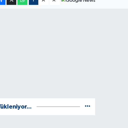
A
A
ükleniyor...