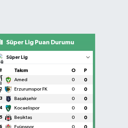
Süper Lig Puan Durumu
Süper Lig
#
Takım
O
P
1
Amed
0
0
2
Erzurumspor FK
0
0
3
Başakşehir
0
0
4
Kocaelispor
0
0
5
Beşiktaş
0
0
6
Eyüpspor
0
0