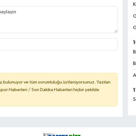
K
G
G
1
B
B
A
ş bulunuyor ve tüm sorumluluğu üstleniyorsunuz. Yazılan
or Haberleri / Son Dakika Haberleri hiçbir şekilde
1
S