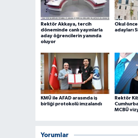
ÜLKE GÜNDEMİ
YAŞAM
Rektör Akkaya, tercih
Okul önce
döneminde canlı yayınlarla
adayları S
aday öğrencilerin yanında
YEREL
oluyor
Yerel Haberler
KMÜ ile AFAD arasında iş
Rektör Ki
birliği protokolü imzalandı
Cumhurba
MCBÜ viz
Yorumlar