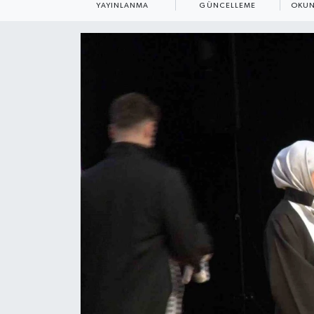
YAYINLANMA
GÜNCELLEME
OKUN
ÇEVRE
Dış Haberler
Dünya
EĞİTİM
EKONOMİ
English News
Finans
Flaş Haber
Gayrimenkul