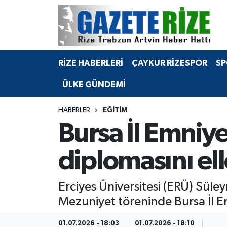
BÖLGEMİZ
Merkez Nöbetçi Eczaneler
RİZE HABERLERİ
ÇAYKUR RİZESPOR
SP
SPOR
Merkez Hava Durumu
ÜLKE GÜNDEMİ
Asayiş
Merkez Trafik Yoğunluk Haritası
HABERLER
EĞİTİM
Rize Jandarma Komutanlığı
Süper Lig Puan Durumu ve Fikstür
Bursa İl Emniy
Bilim Teknoloji
Tüm Manşetler
diplomasını ell
Bölge
Son Dakika Haberleri
Erciyes Üniversitesi (ERÜ) Süle
Advertising news
Haber Arşivi
Mezuniyet töreninde Bursa İl E
Canlı Maç
01.07.2026 - 18:03
01.07.2026 - 18:10