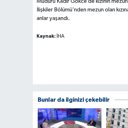
Müdürü Kadir Gökce de kızının mezuniy
KÜLTÜR SANAT
İlişkiler Bölümü'nden mezun olan kızın
MAGAZİN
anlar yaşandı.
Otomobil
Kaynak:
İHA
POLİTİKA
Sağlık
SİYASET
SPOR HABERLERİ
Bunlar da ilginizi çekebilir
TEKNOLOJİ
Turizm