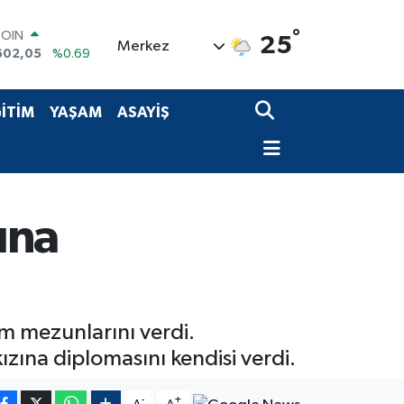
COIN
°
25
Merkez
602,05
%0.69
LAR
5986
%0.06
RO
İTİM
YAŞAM
ASAYİŞ
0700
%0.1
RLİN
2438
%0.21
M ALTIN
8.23
%0.39
T100
ına
768
%48
em mezunlarını verdi.
ına diplomasını kendisi verdi.
-
+