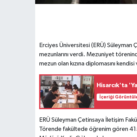
GENEL
GÜNDEM
Erciyes Üniversitesi (ERÜ) Süleyman Ç
Güvenlik
mezunlarını verdi. Mezuniyet törenin
HABERDE İNSAN
mezun olan kızına diplomasını kendisi 
İNSAN
Hisarcık'ta '
İş Dünyası
İçeriği Görüntül
Jandarma
ERÜ Süleyman Çetinsaya İletişim Fakü
Kadın
Törende fakültede öğrenim gören 415