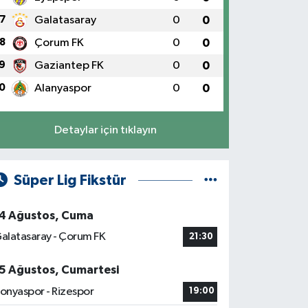
7
Galatasaray
0
0
8
Çorum FK
0
0
9
Gaziantep FK
0
0
0
Alanyaspor
0
0
Detaylar için tıklayın
Süper Lig Fikstür
4 Ağustos, Cuma
alatasaray - Çorum FK
21:30
5 Ağustos, Cumartesi
onyaspor - Rizespor
19:00