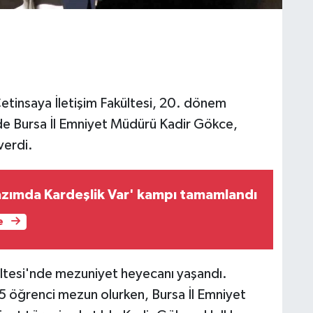
etinsaya İletişim Fakültesi, 20. dönem
de Bursa İl Emniyet Müdürü Kadir Gökce,
verdi.
Yazımda Kardeşlik Var' kampı tamamlandı
e
ltesi'nde mezuniyet heyecanı yaşandı.
 öğrenci mezun olurken, Bursa İl Emniyet