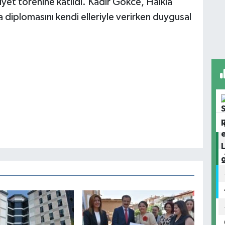
et törenine katıldı. Kadir Gökce, Halkla
a diplomasını kendi elleriyle verirken duygusal