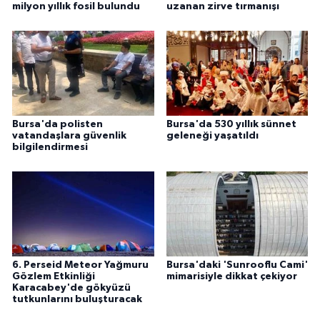
milyon yıllık fosil bulundu
uzanan zirve tırmanışı
Bursa'da polisten
Bursa'da 530 yıllık sünnet
vatandaşlara güvenlik
geleneği yaşatıldı
bilgilendirmesi
6. Perseid Meteor Yağmuru
Bursa'daki 'Sunrooflu Cami'
Gözlem Etkinliği
mimarisiyle dikkat çekiyor
Karacabey'de gökyüzü
tutkunlarını buluşturacak