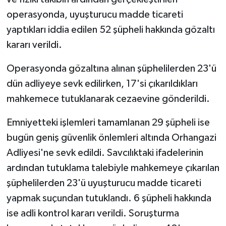
KÜLTÜR SANAT
operasyonda, uyuşturucu madde ticareti
yaptıkları iddia edilen 52 şüpheli hakkında gözaltı
MAGAZİN
kararı verildi.
Otomobil
Operasyonda gözaltına alınan şüphelilerden 23'ü
POLİTİKA
dün adliyeye sevk edilirken, 17'si çıkarıldıkları
mahkemece tutuklanarak cezaevine gönderildi.
Sağlık
Emniyetteki işlemleri tamamlanan 29 şüpheli ise
SİYASET
bugün geniş güvenlik önlemleri altında Orhangazi
Adliyesi'ne sevk edildi. Savcılıktaki ifadelerinin
SPOR HABERLERİ
ardından tutuklama talebiyle mahkemeye çıkarılan
şüphelilerden 23'ü uyuşturucu madde ticareti
TEKNOLOJİ
yapmak suçundan tutuklandı. 6 şüpheli hakkında
Turizm
ise adli kontrol kararı verildi. Soruşturma