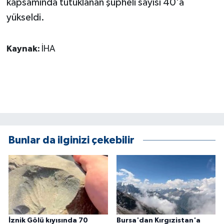
kapsamında tutuklanan şüpheli sayısı 40'a
ÜLKE GÜNDEMİ
yükseldi.
YAŞAM
Kaynak:
İHA
YEREL
Yerel Haberler
Bunlar da ilginizi çekebilir
İznik Gölü kıyısında 70
Bursa'dan Kırgızistan'a