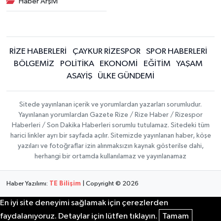
Haber Arşivi
RİZE HABERLERİ
ÇAYKUR RİZESPOR
SPOR HABERLERİ
BÖLGEMİZ
POLİTİKA
EKONOMİ
EĞİTİM
YAŞAM
ASAYİŞ
ÜLKE GÜNDEMİ
Sitede yayınlanan içerik ve yorumlardan yazarları sorumludur.
Yayınlanan yorumlardan Gazete Rize / Rize Haber / Rizespor
Haberleri / Son Dakika Haberleri sorumlu tutulamaz. Sitedeki tüm
harici linkler ayrı bir sayfada açılır. Sitemizde yayınlanan haber, köşe
yazıları ve fotoğraflar izin alınmaksızın kaynak gösterilse dahi,
herhangi bir ortamda kullanılamaz ve yayınlanamaz
Haber Yazılımı:
TE Bilişim
| Copyright © 2026
En iyi site deneyimi sağlamak için çerezlerden
faydalanıyoruz. Detaylar için lütfen tıklayın.
Tamam