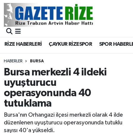
BÖLGEMİZ
Merkez Nöbetçi Eczaneler
SPOR
Merkez Hava Durumu
RİZE HABERLERİ
ÇAYKUR RİZESPOR
SPOR HABERL
Asayiş
Merkez Trafik Yoğunluk Haritası
HABERLER
BURSA
Rize Jandarma Komutanlığı
Süper Lig Puan Durumu ve Fikstür
Bursa merkezli 4 ildeki
uyuşturucu
Bilim Teknoloji
Tüm Manşetler
operasyonunda 40
Bölge
Son Dakika Haberleri
tutuklama
Advertising news
Haber Arşivi
Bursa'nın Orhangazi ilçesi merkezli olarak 4 ilde
düzenlenen uyuşturucu operasyonunda tutuklu
Canlı Maç
sayısı 40'a yükseldi.