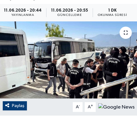
ÇEVRE
11.06.2026 - 20:44
11.06.2026 - 20:55
1 DK
YAYINLANMA
GÜNCELLEME
OKUNMA SÜRESI
Dış Haberler
Dünya
EĞİTİM
EKONOMİ
English News
Finans
Paylaş
-
+
A
A
Flaş Haber
Gayrimenkul