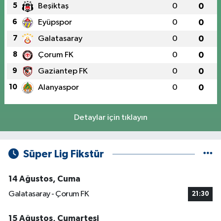
5
Beşiktaş
0
0
6
Eyüpspor
0
0
7
Galatasaray
0
0
8
Çorum FK
0
0
9
Gaziantep FK
0
0
10
Alanyaspor
0
0
Detaylar için tıklayın
Süper Lig Fikstür
14 Ağustos, Cuma
Galatasaray - Çorum FK
21:30
15 Ağustos, Cumartesi