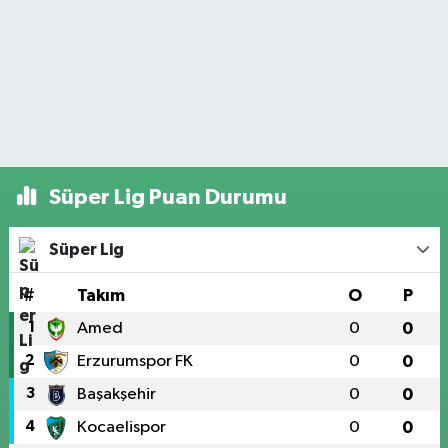
Süper Lig Puan Durumu
Süper Lig
#
Takım
O
P
1
Amed
0
0
2
Erzurumspor FK
0
0
3
Başakşehir
0
0
4
Kocaelispor
0
0