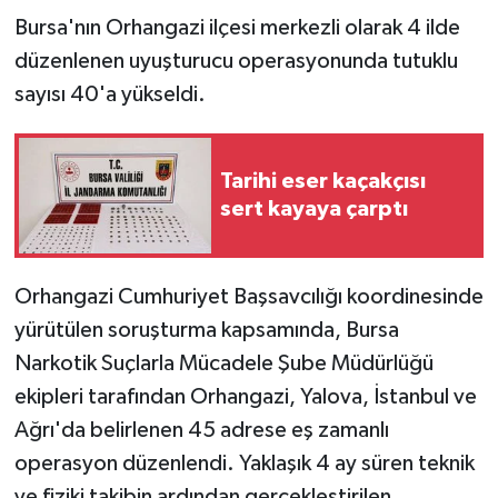
Bursa'nın Orhangazi ilçesi merkezli olarak 4 ilde
GENEL
düzenlenen uyuşturucu operasyonunda tutuklu
sayısı 40'a yükseldi.
GÜNDEM
Güvenlik
Tarihi eser kaçakçısı
sert kayaya çarptı
HABERDE İNSAN
İNSAN
Orhangazi Cumhuriyet Başsavcılığı koordinesinde
yürütülen soruşturma kapsamında, Bursa
İş Dünyası
Narkotik Suçlarla Mücadele Şube Müdürlüğü
Jandarma
ekipleri tarafından Orhangazi, Yalova, İstanbul ve
Ağrı'da belirlenen 45 adrese eş zamanlı
Kadın
operasyon düzenlendi. Yaklaşık 4 ay süren teknik
ve fiziki takibin ardından gerçekleştirilen