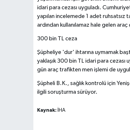
ÜLKE GÜNDEMİ
idari para cezası uyguladı. Cumhuriyet
yapılan incelemede 1 adet ruhsatsız ta
YAŞAM
ardından kullanılamaz hale gelen araç çe
YEREL
300 bin TL ceza
Yerel Haberler
Şüpheliye 'dur' ihtarına uymamak başta 
yaklaşık 300 bin TL idari para cezası
gün araç trafikten men işlemi de uygu
Şüpheli B.K., sağlık kontrolü için Yen
ilgili soruşturma sürüyor.
Kaynak:
İHA