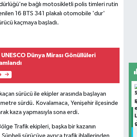
lüğü'ne bağlı motosikletli polis timleri rutin
nilen 16 BTS 341 plakalı otomobile 'dur'
sürücü kaçmaya başladı.
a UNESCO Dünya Mirası Gönüllüleri
amlandı
e
 kaçan sürücü ile ekipler arasında başlayan
lometre sürdü. Kovalamaca, Yenişehir ilçesinde
arak kaza yapmasıyla sona erdi.
Bölge Trafik ekipleri, başka bir kazanın
Şüpheli sürücüye ayrıca trafik ihlallerinden