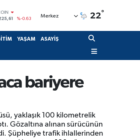
COIN
225,61
%-0.63
°
22
Merkez
LAR
6704
%0
RO
0406
%-0.08
İTİM
YAŞAM
ASAYİŞ
RLİN
2143
%0
M ALTIN
0.40
%0.45
T100
799
%70
aca bariyere
sü, yaklaşık 100 kilometrelik
ptı. Gözaltına alınan sürücünün
. Şüpheliye trafik ihlallerinden