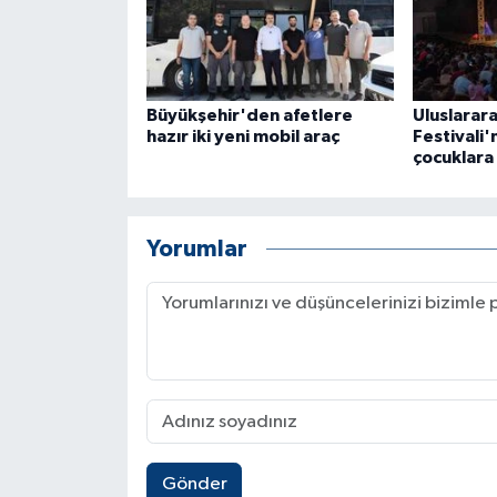
Büyükşehir'den afetlere
Uluslarara
hazır iki yeni mobil araç
Festivali'
çocuklara 
Yorumlar
Gönder