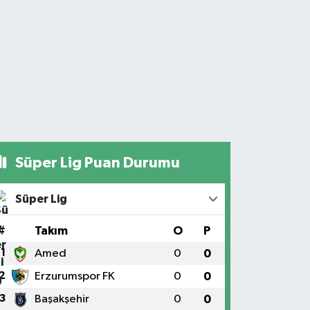
Süper Lig Puan Durumu
Süper Lig
#
Takım
O
P
1
Amed
0
0
2
Erzurumspor FK
0
0
3
Başakşehir
0
0