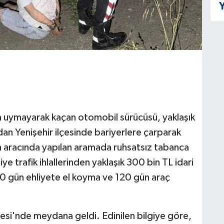
Y
ına uymayarak kaçan otomobil sürücüsü, yaklaşık
an Yenişehir ilçesinde bariyerlere çarparak
n aracında yapılan aramada ruhsatsız tabanca
ye trafik ihlallerinden yaklaşık 300 bin TL idari
20 gün ehliyete el koyma ve 120 gün araç
esi'nde meydana geldi. Edinilen bilgiye göre,