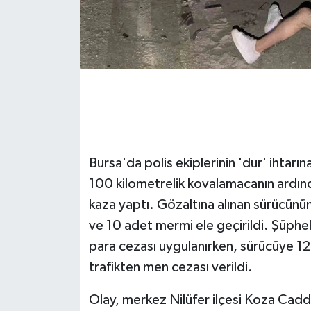
GENEL
GÜNDEM
Güvenlik
HABERDE İNSAN
Bursa'da polis ekiplerinin 'dur' ihtar
İNSAN
100 kilometrelik kovalamacanın ardınd
kaza yaptı. Gözaltına alınan sürücünü
İş Dünyası
ve 10 adet mermi ele geçirildi. Şüpheli
Jandarma
para cezası uygulanırken, sürücüye 1
trafikten men cezası verildi.
Kadın
Olay, merkez Nilüfer ilçesi Koza Cadd