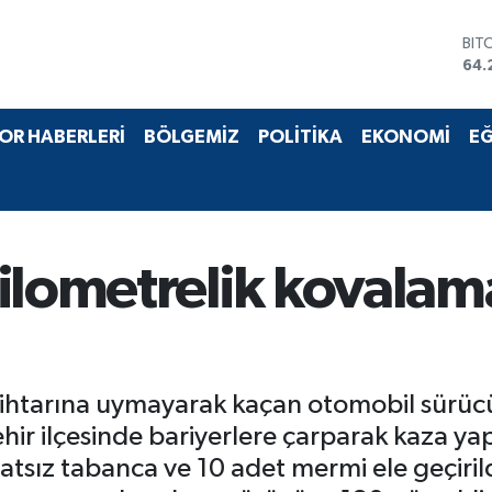
BIT
64.
DO
47,
EU
55,
OR HABERLERİ
BÖLGEMİZ
POLİTİKA
EKONOMİ
EĞ
STE
64,
GRA
651
BİS
13.
ilometrelik kovalam
' ihtarına uymayarak kaçan otomobil sürücü
ir ilçesinde bariyerlere çarparak kaza ya
sız tabanca ve 10 adet mermi ele geçirildi