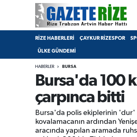
BÖLGEMİZ
Merkez Nöbetçi Eczaneler
RİZE HABERLERİ
ÇAYKUR RİZESPOR
SP
SPOR
Merkez Hava Durumu
ÜLKE GÜNDEMİ
Asayiş
Merkez Trafik Yoğunluk Haritası
HABERLER
BURSA
Rize Jandarma Komutanlığı
Süper Lig Puan Durumu ve Fikstür
Bursa'da 100 k
Bilim Teknoloji
Tüm Manşetler
çarpınca bitti
Bölge
Son Dakika Haberleri
Bursa'da polis ekiplerinin 'dur
Advertising news
Haber Arşivi
kovalamacanın ardından Yenişeh
aracında yapılan aramada ruhsat
Canlı Maç