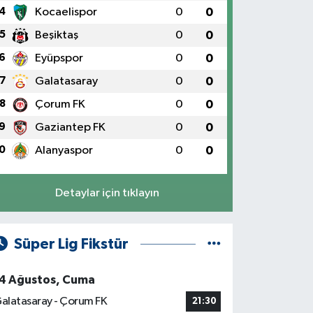
4
Kocaelispor
0
0
5
Beşiktaş
0
0
6
Eyüpspor
0
0
7
Galatasaray
0
0
8
Çorum FK
0
0
9
Gaziantep FK
0
0
0
Alanyaspor
0
0
Detaylar için tıklayın
Süper Lig Fikstür
4 Ağustos, Cuma
alatasaray - Çorum FK
21:30