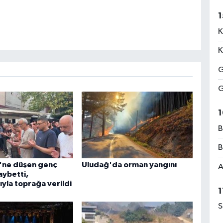
1
K
K
G
G
1
B
B
ü'ne düşen genç
Uludağ'da orman yangını
A
aybetti,
yla toprağa verildi
1
S