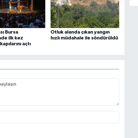
sı Bursa
Otluk alanda çıkan yangın
nde ilk kez
hızlı müdahale ile söndürüldü
kapılarını açtı