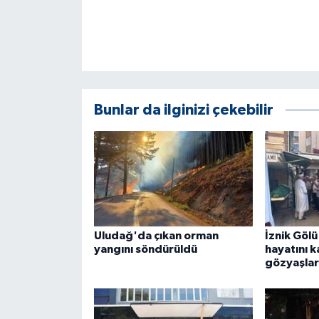
Bunlar da ilginizi çekebilir
Uludağ'da çıkan orman
İznik Göl
yangını söndürüldü
hayatını k
gözyaşları