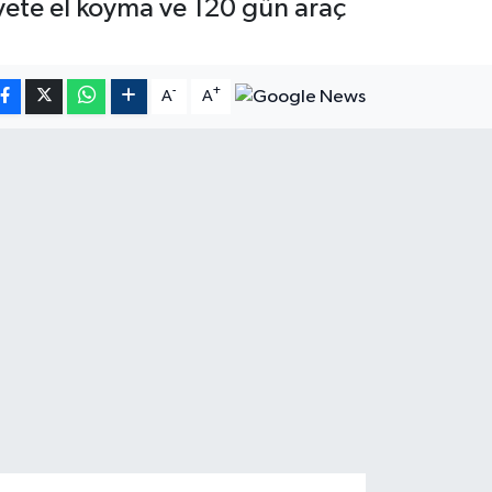
iyete el koyma ve 120 gün araç
-
+
A
A