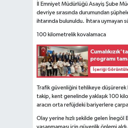
KÜLTÜR SANAT
İl Emniyet Müdürlüğü Asayiş Şube Müdür
devriye sırasında durumundan şüphele
MAGAZİN
ihtarında bulunuldu. İhtara uymayan 
Otomobil
100 kilometrelik kovalamaca
POLİTİKA
Cumalıkızık't
programı tam
Sağlık
İçeriği Görüntül
SİYASET
Trafik güvenliğini tehlikeye düşürerek
SPOR HABERLERİ
takip, kent genelinde yaklaşık 100 ki
TEKNOLOJİ
aracın orta refüjdeki bariyerlere çarp
Olay yerine hızlı şekilde gelen İnegöl 
Turizm
yaşanmaması için güvenlik önlemi aldı. 