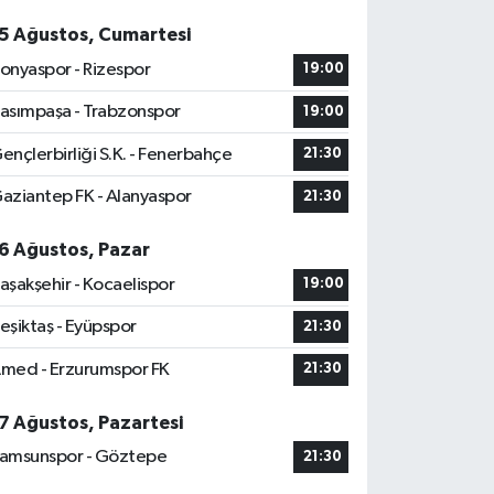
5 Ağustos, Cumartesi
onyaspor - Rizespor
19:00
asımpaşa - Trabzonspor
19:00
ençlerbirliği S.K. - Fenerbahçe
21:30
aziantep FK - Alanyaspor
21:30
6 Ağustos, Pazar
aşakşehir - Kocaelispor
19:00
eşiktaş - Eyüpspor
21:30
med - Erzurumspor FK
21:30
7 Ağustos, Pazartesi
amsunspor - Göztepe
21:30