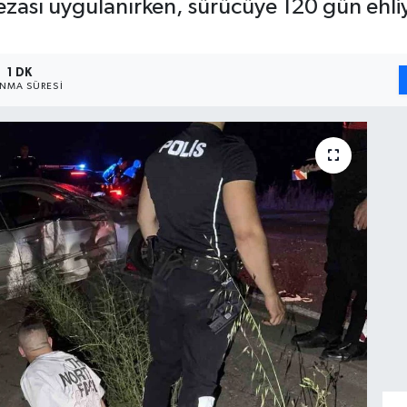
cezası uygulanırken, sürücüye 120 gün ehl
1 DK
NMA SÜRESI