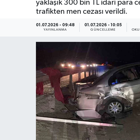
yaklaşık 300 bin TL idari para 
trafikten men cezası verildi.
ÇEVRE
01.07.2026 - 09:48
01.07.2026 - 10:05
Dış Haberler
YAYINLANMA
GÜNCELLEME
OKU
Dünya
EĞİTİM
EKONOMİ
English News
Finans
Flaş Haber
Gayrimenkul