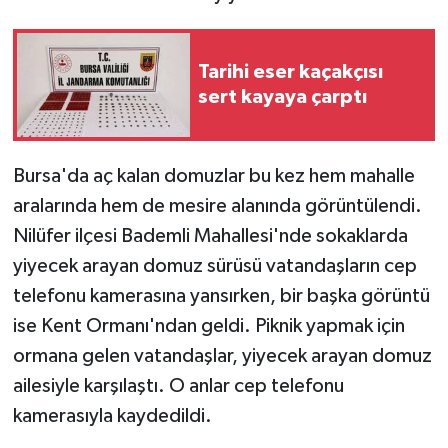
GENEL
Tarihi eser kaçakçısı
sert kayaya çarptı
GÜNDEM
Güvenlik
Bursa'da aç kalan domuzlar bu kez hem mahalle
HABERDE İNSAN
aralarında hem de mesire alanında görüntülendi.
Nilüfer ilçesi Bademli Mahallesi'nde sokaklarda
İNSAN
yiyecek arayan domuz sürüsü vatandaşların cep
telefonu kamerasına yansırken, bir başka görüntü
İş Dünyası
ise Kent Ormanı'ndan geldi. Piknik yapmak için
Jandarma
ormana gelen vatandaşlar, yiyecek arayan domuz
ailesiyle karşılaştı. O anlar cep telefonu
Kadın
kamerasıyla kaydedildi.