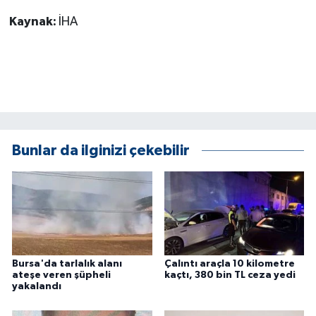
KÜLTÜR SANAT
Kaynak:
İHA
MAGAZİN
Otomobil
POLİTİKA
Sağlık
Bunlar da ilginizi çekebilir
SİYASET
SPOR HABERLERİ
TEKNOLOJİ
Bursa'da tarlalık alanı
Çalıntı araçla 10 kilometre
ateşe veren şüpheli
kaçtı, 380 bin TL ceza yedi
yakalandı
Turizm