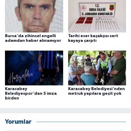
ÜLKE GÜNDEMİ
YAŞAM
YEREL
Bursa'da zihinsel engelli
Tarihi eser kaçakçısı sert
adamdan haber alınamıyor
kayaya çarptı
Yerel Haberler
Karacabey
Karacabey Belediyesi'nden
Belediyespor'dan 5 imza
metruk yapılara geçit yok
birden
Yorumlar