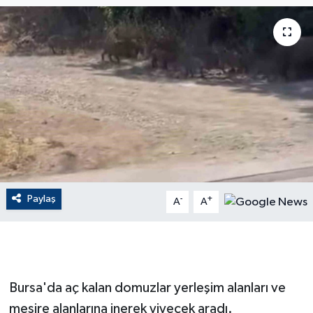
ÇEVRE
Dış Haberler
Dünya
EĞİTİM
EKONOMİ
Paylaş
-
+
A
A
English News
Finans
Flaş Haber
Bursa'da aç kalan domuzlar yerleşim alanları ve
mesire alanlarına inerek yiyecek aradı.
Gayrimenkul