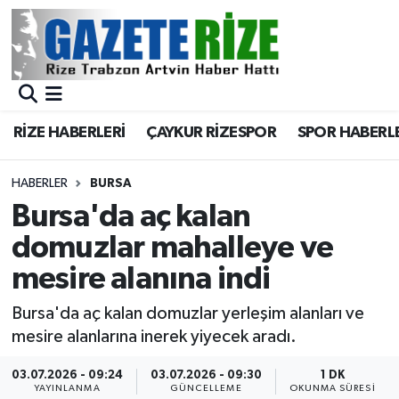
BÖLGEMİZ
Merkez Nöbetçi Eczaneler
SPOR
Merkez Hava Durumu
RİZE HABERLERİ
ÇAYKUR RİZESPOR
SPOR HABERL
Asayiş
Merkez Trafik Yoğunluk Haritası
HABERLER
BURSA
Rize Jandarma Komutanlığı
Süper Lig Puan Durumu ve Fikstür
Bursa'da aç kalan
domuzlar mahalleye ve
Bilim Teknoloji
Tüm Manşetler
mesire alanına indi
Bölge
Son Dakika Haberleri
Bursa'da aç kalan domuzlar yerleşim alanları ve
mesire alanlarına inerek yiyecek aradı.
Advertising news
Haber Arşivi
03.07.2026 - 09:24
03.07.2026 - 09:30
1 DK
Canlı Maç
YAYINLANMA
GÜNCELLEME
OKUNMA SÜRESI