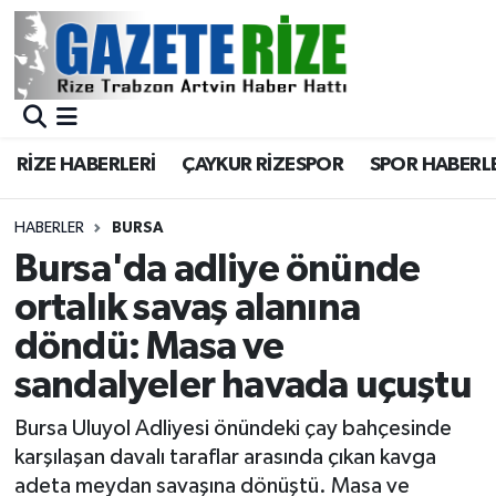
BÖLGEMİZ
Merkez Nöbetçi Eczaneler
SPOR
Merkez Hava Durumu
RİZE HABERLERİ
ÇAYKUR RİZESPOR
SPOR HABERL
Asayiş
Merkez Trafik Yoğunluk Haritası
HABERLER
BURSA
Rize Jandarma Komutanlığı
Süper Lig Puan Durumu ve Fikstür
Bursa'da adliye önünde
ortalık savaş alanına
Bilim Teknoloji
Tüm Manşetler
döndü: Masa ve
Bölge
Son Dakika Haberleri
sandalyeler havada uçuştu
Advertising news
Haber Arşivi
Bursa Uluyol Adliyesi önündeki çay bahçesinde
karşılaşan davalı taraflar arasında çıkan kavga
Canlı Maç
adeta meydan savaşına dönüştü. Masa ve