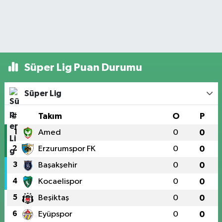
Süper Lig Puan Durumu
Süper Lig
#
Takım
O
P
1
Amed
0
0
2
Erzurumspor FK
0
0
3
Başakşehir
0
0
4
Kocaelispor
0
0
5
Beşiktaş
0
0
6
Eyüpspor
0
0