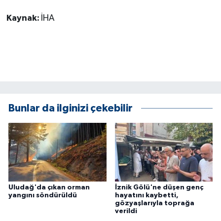
Kaynak:
İHA
Bunlar da ilginizi çekebilir
Uludağ'da çıkan orman
İznik Gölü'ne düşen genç
yangını söndürüldü
hayatını kaybetti,
gözyaşlarıyla toprağa
verildi