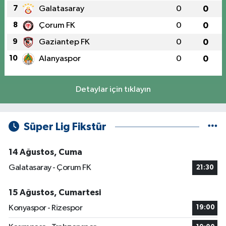
7
Galatasaray
0
0
8
Çorum FK
0
0
9
Gaziantep FK
0
0
10
Alanyaspor
0
0
Detaylar için tıklayın
Süper Lig Fikstür
14 Ağustos, Cuma
Galatasaray - Çorum FK
21:30
15 Ağustos, Cumartesi
Konyaspor - Rizespor
19:00