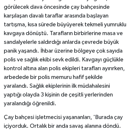
KÜLTÜR SANAT
görülecek dava öncesinde çay bahçesinde
karşılaşan davalı taraflar arasında başlayan
MAGAZİN
tartışma, kısa sürede büyüyerek tekmeli yumruklu
Otomobil
kavgaya dönüştü. Tarafların birbirlerine masa ve
sandalyelerle saldırdığı anlarda çevrede büyük
POLİTİKA
panik yaşandı. İhbar üzerine bölgeye çok sayıda
polis ve sağlık ekibi sevk edildi. Kavgayı güçlükle
Sağlık
kontrol altına alan polis ekipleri tarafları ayırırken,
SİYASET
arbedede bir polis memuru hafif şekilde
yaralandı. Sağlık ekiplerinin ilk müdahalesini
SPOR HABERLERİ
yaptığı olayda 3 kişinin de çeşitli yerlerinden
yaralandığı öğrenildi.
TEKNOLOJİ
Çay bahçesi işletmecisi yaşananları, 'Burada çay
Turizm
içiyorduk. Ortalık bir anda savaş alanına döndü.