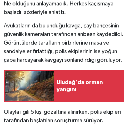
Ne olduğunu anlayamadık. Herkes kaçışmaya
ÜLKE GÜNDEMİ
başladı' sözleriyle anlattı.
YAŞAM
Avukatların da bulunduğu kavga, çay bahçesinin
güvenlik kameraları tarafından anbean kaydedildi.
YEREL
Görüntülerde tarafların birbirlerine masa ve
Yerel Haberler
sandalyeler fırlattığı, polis ekiplerinin ise yoğun
çaba harcayarak kavgayı sonlandırdığı görülüyor.
Uludağ'da orman
yangını
Olayla ilgili 5 kişi gözaltına alınırken, polis ekipleri
tarafından başlatılan soruşturma sürüyor.