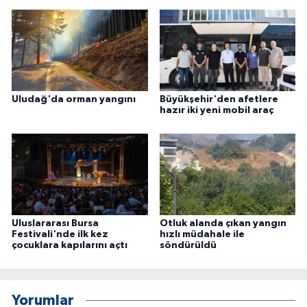
Uludağ'da orman yangını
Büyükşehir'den afetlere
hazır iki yeni mobil araç
Uluslararası Bursa
Otluk alanda çıkan yangın
Festivali'nde ilk kez
hızlı müdahale ile
çocuklara kapılarını açtı
söndürüldü
Yorumlar