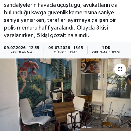
sandalyelerin havada uçuştuğu, avukatların da
ÇEVRE
bulunduğu kavga güvenlik kamerasına saniye
saniye yansırken, tarafları ayırmaya çalışan bir
Dış Haberler
polis memuru hafif yaralandı. Olayda 3 kişi
yaralanırken, 5 kişi gözaltına alındı.
Dünya
09.07.2026 - 12:55
09.07.2026 - 13:15
1 DK
YAYINLANMA
GÜNCELLEME
OKUNMA SÜRESI
EĞİTİM
EKONOMİ
English News
Finans
Flaş Haber
Gayrimenkul