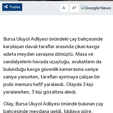
Paylaş
-
+
A
A
GENEL
GÜNDEM
Güvenlik
Bursa Uluyol Adliyesi önündeki çay bahçesinde
karşılaşan davalı taraflar arasında çıkan kavga
HABERDE İNSAN
adeta meydan savaşına dönüştü. Masa ve
sandalyelerin havada uçuştuğu, avukatların da
İNSAN
bulunduğu kavga güvenlik kamerasına saniye
İş Dünyası
saniye yansırken, tarafları ayırmaya çalışan bir
polis memuru hafif yaralandı. Olayda 3 kişi
Jandarma
yaralanırken, 5 kişi gözaltına alındı.
Kadın
Olay, Bursa Uluyol Adliyesi önünde bulunan çay
bahçesinde meydana geldi. İddiaya göre,