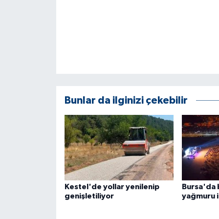
KÜLTÜR SANAT
MAGAZİN
Otomobil
POLİTİKA
Bunlar da ilginizi çekebilir
Sağlık
SİYASET
SPOR HABERLERİ
TEKNOLOJİ
Kestel'de yollar yenilenip
Bursa'da 
genişletiliyor
yağmuru iç
Turizm