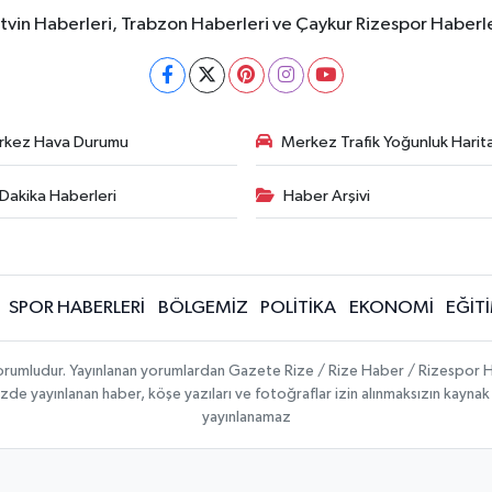
rtvin Haberleri, Trabzon Haberleri ve Çaykur Rizespor Haberl
rkez Hava Durumu
Merkez Trafik Yoğunluk Harita
Dakika Haberleri
Haber Arşivi
SPOR HABERLERİ
BÖLGEMİZ
POLİTİKA
EKONOMİ
EĞİT
 sorumludur. Yayınlanan yorumlardan Gazete Rize / Rize Haber / Rizespor H
temizde yayınlanan haber, köşe yazıları ve fotoğraflar izin alınmaksızın kayn
yayınlanamaz