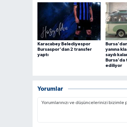
ÜLKE GÜNDEMİ
YAŞAM
YEREL
Karacabey Belediyespor
Bursa'dan
Yerel Haberler
Bursaspor'dan 2 transfer
yanına kl
yaptı
sayılı kal
Bursa'da 
ediliyor
Yorumlar