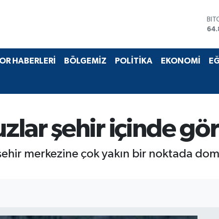
BIT
64.
DO
47,
EU
55,
OR HABERLERİ
BÖLGEMİZ
POLİTİKA
EKONOMİ
EĞ
STE
64,
GRA
66
BİS
13.
lar şehir içinde gö
şehir merkezine çok yakın bir noktada do