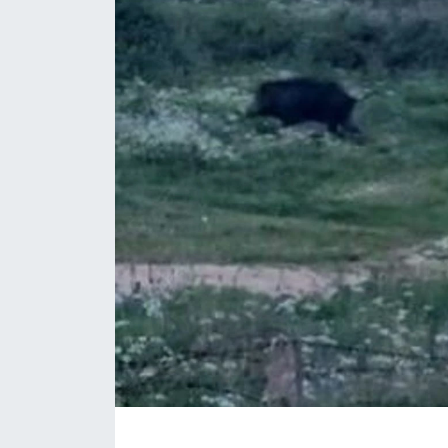
ÇEVRE
Dış Haberler
Dünya
EĞİTİM
EKONOMİ
English News
Finans
Flaş Haber
Gayrimenkul