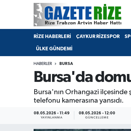
BÖLGEMİZ
Merkez Nöbetçi Eczaneler
RİZE HABERLERİ
ÇAYKUR RİZESPOR
SP
SPOR
Merkez Hava Durumu
ÜLKE GÜNDEMİ
Asayiş
Merkez Trafik Yoğunluk Haritası
HABERLER
BURSA
Rize Jandarma Komutanlığı
Süper Lig Puan Durumu ve Fikstür
Bursa'da domuz
Bilim Teknoloji
Tüm Manşetler
Bursa'nın Orhangazi ilçesinde 
Bölge
Son Dakika Haberleri
telefonu kamerasına yansıdı.
Advertising news
Haber Arşivi
08.05.2026 - 11:49
08.05.2026 - 12:00
YAYINLANMA
GÜNCELLEME
Canlı Maç