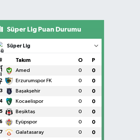
Süper Lig Puan Durumu
Süper Lig
#
Takım
O
P
1
Amed
0
0
2
Erzurumspor FK
0
0
3
Başakşehir
0
0
4
Kocaelispor
0
0
5
Beşiktaş
0
0
6
Eyüpspor
0
0
7
Galatasaray
0
0