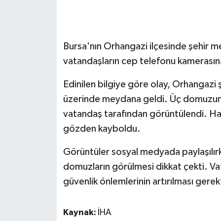
GENEL
Bursa'nın Orhangazi ilçesinde şehir 
GÜNDEM
vatandaşların cep telefonu kamerasına
Güvenlik
Edinilen bilgiye göre olay, Orhangazi ş
HABERDE İNSAN
üzerinde meydana geldi. Üç domuzun y
vatandaş tarafından görüntülendi. Hay
İNSAN
gözden kayboldu.
İş Dünyası
Görüntüler sosyal medyada paylaşılır
domuzların görülmesi dikkat çekti. Vat
Jandarma
güvenlik önlemlerinin artırılması gerekt
Kadın
Kaynak:
İHA