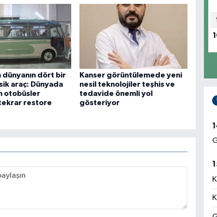
1
 dünyanın dört bir
Kanser görüntülemede yeni
asik araç: Dünyada
nesil teknolojiler teşhis ve
an otobüsler
tedavide önemli yol
tekrar restore
gösteriyor
1
G
1
K
K
G