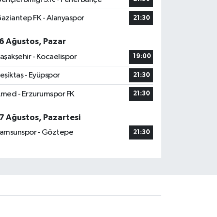
aziantep FK - Alanyaspor
21:30
6 Ağustos, Pazar
aşakşehir - Kocaelispor
19:00
eşiktaş - Eyüpspor
21:30
med - Erzurumspor FK
21:30
7 Ağustos, Pazartesi
amsunspor - Göztepe
21:30