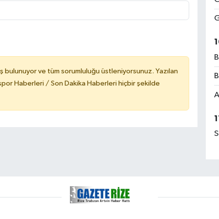
G
1
B
ş bulunuyor ve tüm sorumluluğu üstleniyorsunuz. Yazılan
B
or Haberleri / Son Dakika Haberleri hiçbir şekilde
A
1
S