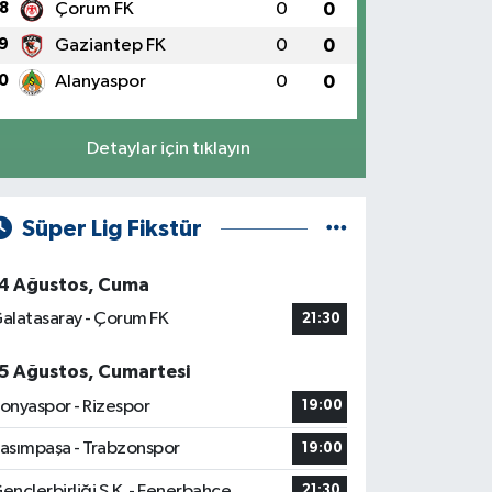
8
Çorum FK
0
0
9
Gaziantep FK
0
0
0
Alanyaspor
0
0
Detaylar için tıklayın
Süper Lig Fikstür
4 Ağustos, Cuma
alatasaray - Çorum FK
21:30
5 Ağustos, Cumartesi
onyaspor - Rizespor
19:00
asımpaşa - Trabzonspor
19:00
ençlerbirliği S.K. - Fenerbahçe
21:30