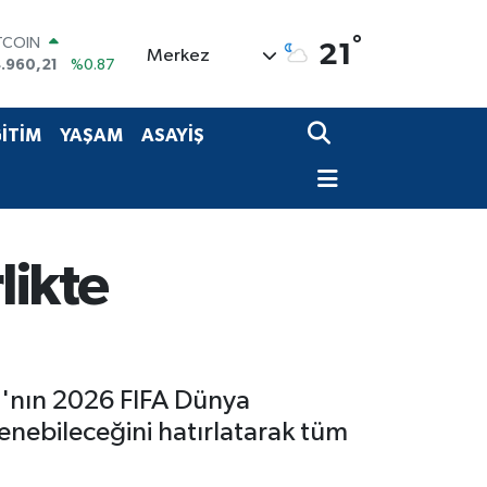
TCOIN
.960,21
%0.87
°
21
Merkez
OLAR
,7436
%0.18
URO
,2510
%0.32
İTİM
YAŞAM
ASAYİŞ
ERLİN
,4811
%0.38
AM ALTIN
660.55
%0.03
ST100
.779
%-14
likte
mı'nın 2026 FIFA Dünya
enebileceğini hatırlatarak tüm