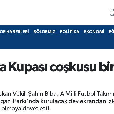
BI
64
D
47
E
55
OR HABERLERİ
BÖLGEMİZ
POLİTİKA
EKONOMİ
EĞ
ST
64
GR
6
Bİ
13
 Kupası coşkusu bir
kan Vekili Şahin Biba, A Milli Futbol Takı
gazi Parkı'nda kurulacak dev ekrandan izl
 olmaya davet etti.