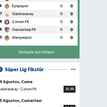
6
Eyüpspor
0
0
7
Galatasaray
0
0
8
Çorum FK
0
0
9
Gaziantep FK
0
0
0
Alanyaspor
0
0
Detaylar için tıklayın
Süper Lig Fikstür
4 Ağustos, Cuma
alatasaray - Çorum FK
21:30
5 Ağustos, Cumartesi