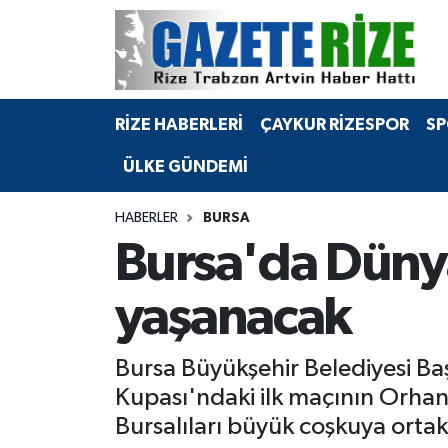
BÖLGEMİZ
Merkez Nöbetçi Eczaneler
RİZE HABERLERİ
ÇAYKUR RİZESPOR
SP
SPOR
Merkez Hava Durumu
ÜLKE GÜNDEMİ
Asayiş
Merkez Trafik Yoğunluk Haritası
HABERLER
BURSA
Rize Jandarma Komutanlığı
Süper Lig Puan Durumu ve Fikstür
Bursa'da Dünya
Bilim Teknoloji
Tüm Manşetler
yaşanacak
Bölge
Son Dakika Haberleri
Bursa Büyükşehir Belediyesi Baş
Advertising news
Haber Arşivi
Kupası'ndaki ilk maçının Orhan
Bursalıları büyük coşkuya ortak
Canlı Maç