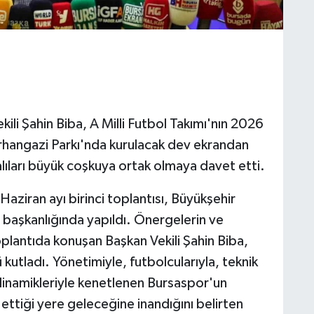
ili Şahin Biba, A Milli Futbol Takımı'nın 2026
rhangazi Parkı'nda kurulacak dev ekrandan
alıları büyük coşkuya ortak olmaya davet etti.
aziran ayı birinci toplantısı, Büyükşehir
n başkanlığında yapıldı. Önergelerin ve
antıda konuşan Başkan Vekili Şahin Biba,
utladı. Yönetimiyle, futbolcularıyla, teknik
 dinamikleriyle kenetlenen Bursaspor'un
ettiği yere geleceğine inandığını belirten