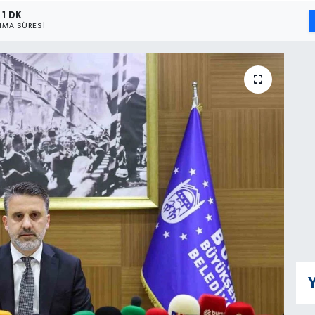
1 DK
MA SÜRESI
Y