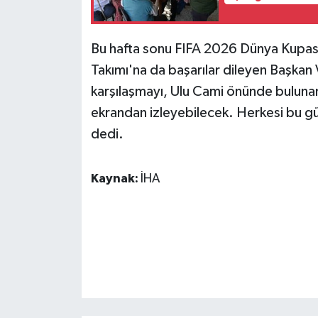
ÜLKE GÜNDEMİ
Bu hafta sonu FIFA 2026 Dünya Kupası'
YAŞAM
Takımı'na da başarılar dileyen Başkan V
YEREL
karşılaşmayı, Ulu Cami önünde buluna
ekrandan izleyebilecek. Herkesi bu g
Yerel Haberler
dedi.
Kaynak:
İHA