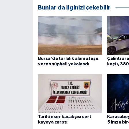
Bunlar da ilginizi çekebilir
Bursa'da tarlalık alanı ateşe
Çalıntı ar
veren şüpheli yakalandı
kaçtı, 380
Tarihi eser kaçakçısı sert
Karacabe
kayaya çarptı
5 imza bi