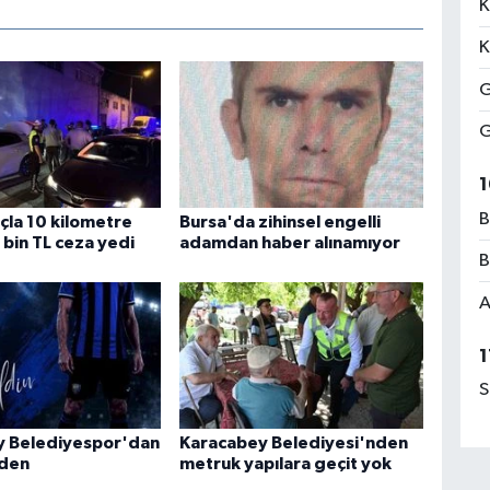
K
K
G
G
1
B
açla 10 kilometre
Bursa'da zihinsel engelli
 bin TL ceza yedi
adamdan haber alınamıyor
B
A
1
S
y Belediyespor'dan
Karacabey Belediyesi'nden
rden
metruk yapılara geçit yok