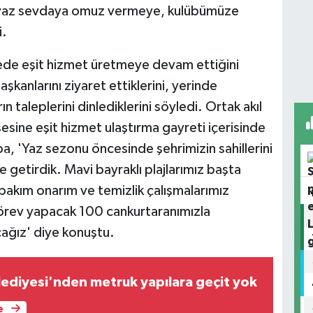
-beyaz sevdaya omuz vermeye, kulübümüze
i.
çede eşit hizmet üretmeye devam ettiğini
şkanlarını ziyaret ettiklerini, yerinde
n taleplerini dinlediklerini söyledi. Ortak akıl
şesine eşit hizmet ulaştırma gayreti içerisinde
ba, 'Yaz sezonu öncesinde şehrimizin sahillerini
e getirdik. Mavi bayraklı plajlarımız başta
bakım onarım ve temizlik çalışmalarımız
rev yapacak 100 cankurtaranımızla
cağız' diye konuştu.
ediyesi'nden metruk yapılara geçit yok
e