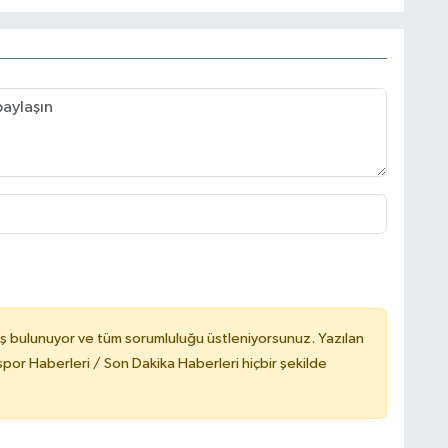
ş bulunuyor ve tüm sorumluluğu üstleniyorsunuz. Yazılan
or Haberleri / Son Dakika Haberleri hiçbir şekilde