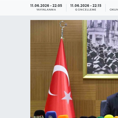
11.06.2026 - 22:05
11.06.2026 - 22:15
ÇEVRE
YAYINLANMA
GÜNCELLEME
OKUN
Dış Haberler
Dünya
EĞİTİM
EKONOMİ
English News
Finans
Flaş Haber
Gayrimenkul