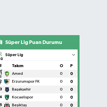
Süper Lig Puan Durumu
Süper Lig
#
Takım
O
P
1
Amed
0
0
2
Erzurumspor FK
0
0
3
Başakşehir
0
0
4
Kocaelispor
0
0
5
Beşiktaş
0
0