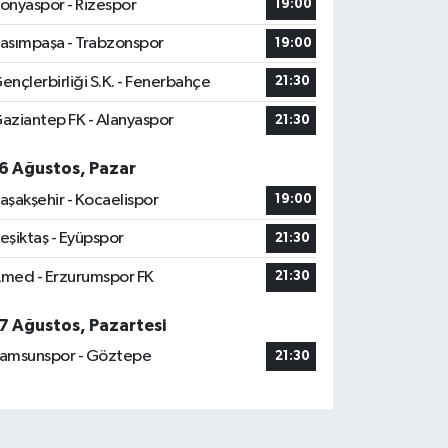
onyaspor - Rizespor
19:00
asımpaşa - Trabzonspor
19:00
ençlerbirliği S.K. - Fenerbahçe
21:30
aziantep FK - Alanyaspor
21:30
6 Ağustos, Pazar
aşakşehir - Kocaelispor
19:00
eşiktaş - Eyüpspor
21:30
med - Erzurumspor FK
21:30
7 Ağustos, Pazartesi
amsunspor - Göztepe
21:30