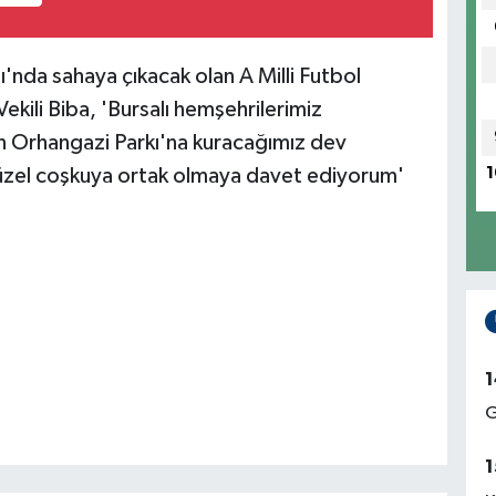
nda sahaya çıkacak olan A Milli Futbol
ekili Biba, 'Bursalı hemşehrilerimiz
n Orhangazi Parkı'na kuracağımız dev
1
üzel coşkuya ortak olmaya davet ediyorum'
1
G
1