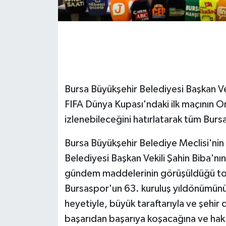
GENEL
GÜNDEM
Güvenlik
Bursa Büyükşehir Belediyesi Başkan Vek
HABERDE İNSAN
FIFA Dünya Kupası'ndaki ilk maçının O
izlenebileceğini hatırlatarak tüm Burs
İNSAN
Bursa Büyükşehir Belediye Meclisi'nin H
İş Dünyası
Belediyesi Başkan Vekili Şahin Biba'nı
gündem maddelerinin görüşüldüğü topl
Jandarma
Bursaspor'un 63. kuruluş yıldönümünü k
heyetiyle, büyük taraftarıyla ve şehir
Kadın
başarıdan başarıya koşacağına ve hak 