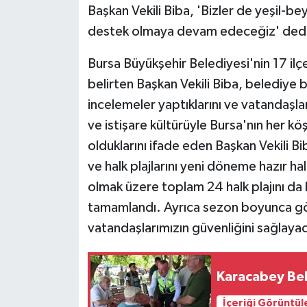
KÜLTÜR SANAT
Başkan Vekili Biba, 'Bizler de yeşil
destek olmaya devam edeceğiz' ded
MAGAZİN
Bursa Büyükşehir Belediyesi'nin 17 il
Otomobil
belirten Başkan Vekili Biba, belediye ba
incelemeler yaptıklarını ve vatandaşları
POLİTİKA
ve istişare kültürüyle Bursa'nın her kö
Sağlık
olduklarını ifade eden Başkan Vekili Bi
ve halk plajlarını yeni döneme hazır hal
SİYASET
olmak üzere toplam 24 halk plajını da 
tamamlandı. Ayrıca sezon boyunca gö
SPOR HABERLERİ
vatandaşlarımızın güvenliğini sağlaya
TEKNOLOJİ
Karacabey Bel
Turizm
İçeriği Görüntül