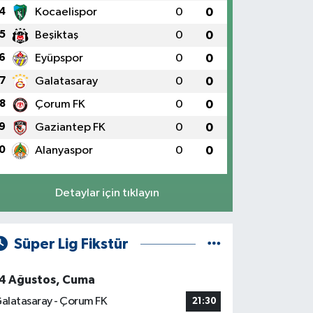
4
Kocaelispor
0
0
5
Beşiktaş
0
0
6
Eyüpspor
0
0
7
Galatasaray
0
0
8
Çorum FK
0
0
9
Gaziantep FK
0
0
0
Alanyaspor
0
0
Detaylar için tıklayın
Süper Lig Fikstür
4 Ağustos, Cuma
alatasaray - Çorum FK
21:30