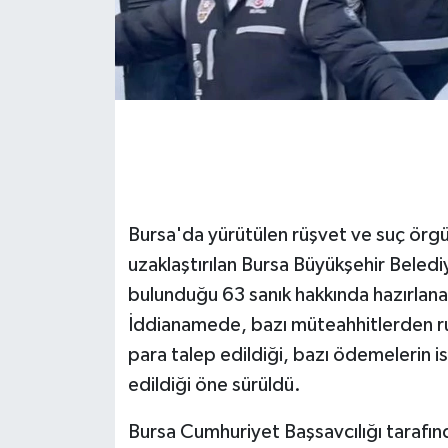
GENEL
GÜNDEM
Güvenlik
HABERDE İNSAN
Bursa'da yürütülen rüşvet ve suç ör
İNSAN
uzaklaştırılan Bursa Büyükşehir Beled
bulunduğu 63 sanık hakkında hazırlana
İş Dünyası
İddianamede, bazı müteahhitlerden ruh
Jandarma
para talep edildiği, bazı ödemelerin is
edildiği öne sürüldü.
Kadın
Bursa Cumhuriyet Başsavcılığı tarafın