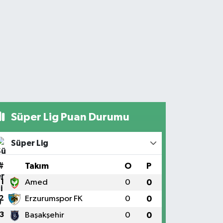
Süper Lig Puan Durumu
Süper Lig
#
Takım
O
P
1
Amed
0
0
2
Erzurumspor FK
0
0
3
Başakşehir
0
0