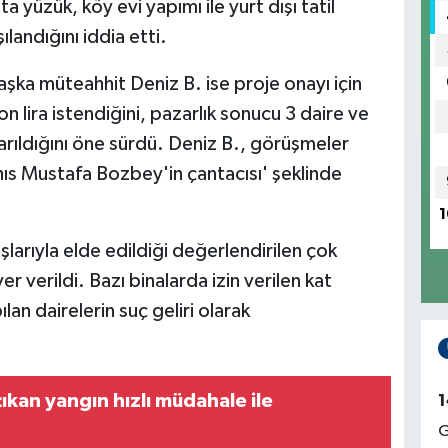
a yüzük, köy evi yapımı ile yurt dışı tatil
ılandığını iddia etti.
şka müteahhit Deniz B. ise proje onayı için
 lira istendiğini, pazarlık sonucu 3 daire ve
varıldığını öne sürdü. Deniz B., görüşmeler
şahıs Mustafa Bozbey'in çantacısı' şeklinde
1
larıyla elde edildiği değerlendirilen çok
er verildi. Bazı binalarda izin verilen kat
ılan dairelerin suç geliri olarak
ıkan yangın hızlı müdahale ile
1
G