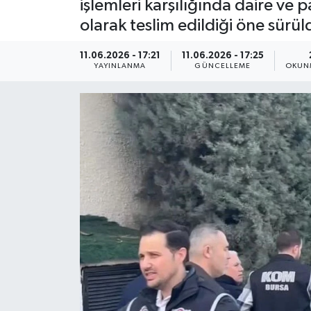
işlemleri karşılığında daire ve 
olarak teslim edildiği öne sürül
ÇEVRE
11.06.2026 - 17:21
11.06.2026 - 17:25
Dış Haberler
YAYINLANMA
GÜNCELLEME
OKUNM
Dünya
EĞİTİM
EKONOMİ
English News
Finans
Flaş Haber
Gayrimenkul