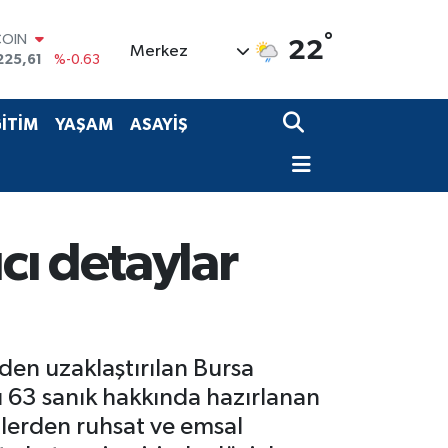
225,61
%-0.63
°
LAR
22
Merkez
7143
%0.16
RO
0317
%-0.02
RLİN
İTİM
YAŞAM
ASAYİŞ
2463
%0.07
M ALTIN
0.40
%0.45
T100
799
%70
cı detaylar
en uzaklaştırılan Bursa
 63 sanık hakkında hazırlanan
tlerden ruhsat ve emsal