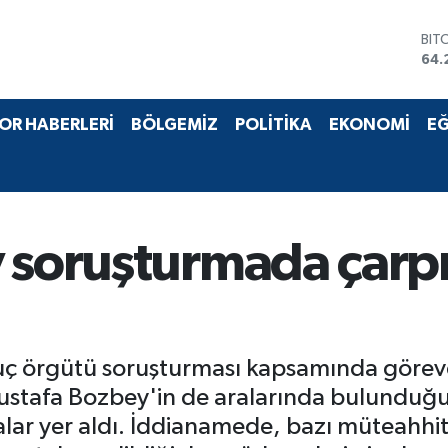
64.
DO
47,
EU
55,
STE
OR HABERLERİ
BÖLGEMİZ
POLİTİKA
EKONOMİ
EĞ
64,
GRA
651
BİS
13.
 soruşturmada çarpı
suç örgütü soruşturması kapsamında görevd
ustafa Bozbey'in de aralarında bulunduğu
lar yer aldı. İddianamede, bazı müteahhi