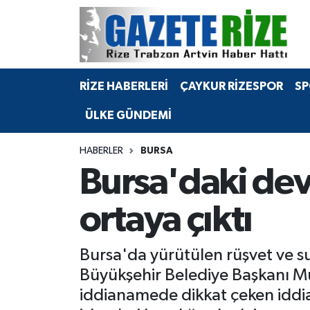
BÖLGEMİZ
Merkez Nöbetçi Eczaneler
RİZE HABERLERİ
ÇAYKUR RİZESPOR
SP
SPOR
Merkez Hava Durumu
ÜLKE GÜNDEMİ
Asayiş
Merkez Trafik Yoğunluk Haritası
HABERLER
BURSA
Rize Jandarma Komutanlığı
Süper Lig Puan Durumu ve Fikstür
Bursa'daki dev
Bilim Teknoloji
Tüm Manşetler
ortaya çıktı
Bölge
Son Dakika Haberleri
Bursa'da yürütülen rüşvet ve 
Advertising news
Haber Arşivi
Büyükşehir Belediye Başkanı M
iddianamede dikkat çeken iddia
Canlı Maç