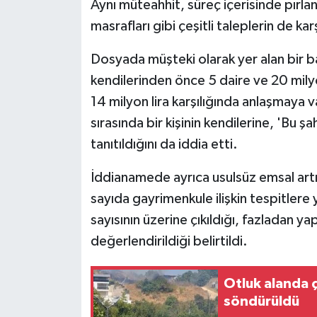
Aynı müteahhit, süreç içerisinde pırlant
ÜLKE GÜNDEMİ
masrafları gibi çeşitli taleplerin de karş
YAŞAM
Dosyada müşteki olarak yer alan bir ba
kendilerinden önce 5 daire ve 20 milyon
YEREL
14 milyon lira karşılığında anlaşmaya 
Yerel Haberler
sırasında bir kişinin kendilerine, 'Bu 
tanıtıldığını da iddia etti.
İddianamede ayrıca usulsüz emsal artış
sayıda gayrimenkule ilişkin tespitlere y
sayısının üzerine çıkıldığı, fazladan yap
değerlendirildiği belirtildi.
Otluk alanda ç
söndürüldü