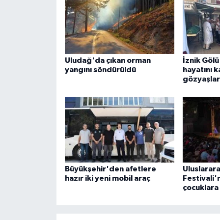
Uludağ'da çıkan orman
İznik Göl
yangını söndürüldü
hayatını k
gözyaşları
Büyükşehir'den afetlere
Uluslarara
hazır iki yeni mobil araç
Festivali'
çocuklara 