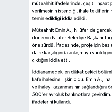
KÜLTÜR SANAT
müteahhit ifadelerinde, çeşitli inşaat 
verilmesinin istendiği, ihale teklifleri
MAGAZİN
temin edildiği iddia edildi.
Otomobil
Müteahhit Emin A., Nilüfer'de gerçekle
dönemin Nilüfer Belediye Başkanı Turg
POLİTİKA
öne sürdü. İfadesinde, proje için başla
daire karşılığında anlaşmaya varıldığın
Sağlık
çıktığını iddia etti.
SİYASET
İddianamedeki en dikkat çekici bölümle
SPOR HABERLERİ
kafe ihalesine ilişkin oldu. Emin A., iha
ve ihaleyi kazanmasının sağlandığını ö
TEKNOLOJİ
500'er avroluk banknotlara çevirdim.
ifadelerini kullandı.
Turizm