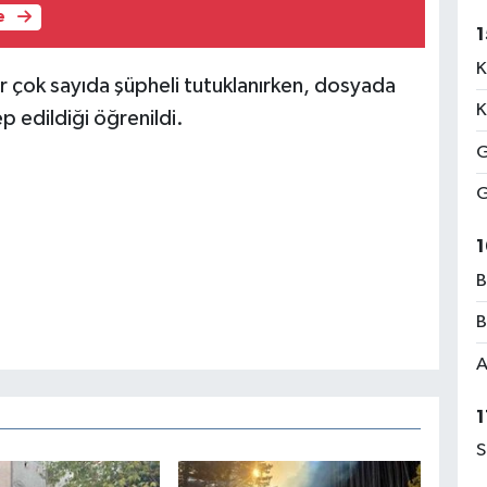
e
1
K
çok sayıda şüpheli tutuklanırken, dosyada
K
p edildiği öğrenildi.
G
G
1
B
B
A
1
S