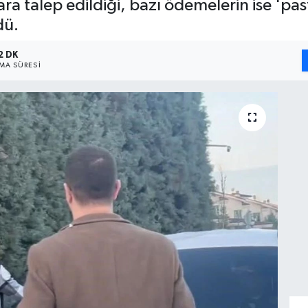
para talep edildiği, bazı ödemelerin ise 'pa
dü.
2 DK
A SÜRESI