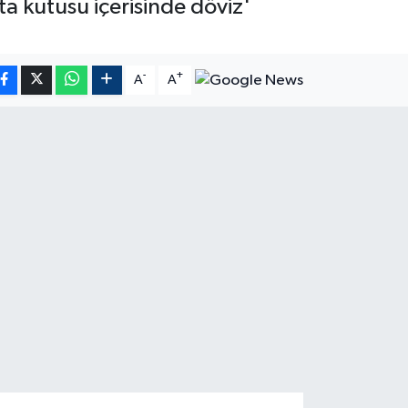
sta kutusu içerisinde döviz'
-
+
A
A