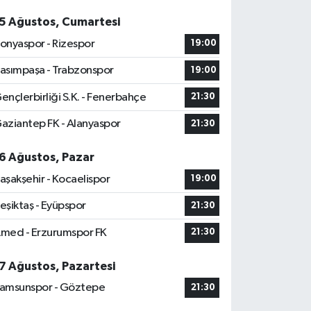
5 Ağustos, Cumartesi
onyaspor - Rizespor
19:00
asımpaşa - Trabzonspor
19:00
ençlerbirliği S.K. - Fenerbahçe
21:30
aziantep FK - Alanyaspor
21:30
6 Ağustos, Pazar
aşakşehir - Kocaelispor
19:00
eşiktaş - Eyüpspor
21:30
med - Erzurumspor FK
21:30
7 Ağustos, Pazartesi
amsunspor - Göztepe
21:30