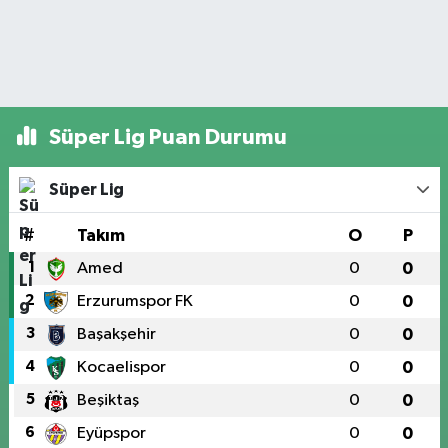
Süper Lig Puan Durumu
Süper Lig
#
Takım
O
P
1
Amed
0
0
2
Erzurumspor FK
0
0
3
Başakşehir
0
0
4
Kocaelispor
0
0
5
Beşiktaş
0
0
6
Eyüpspor
0
0