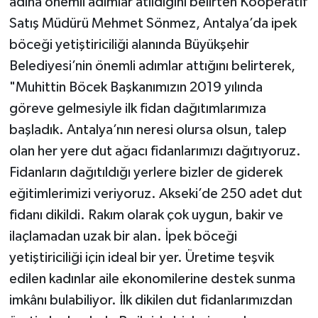
adına önemli adımlar atıldığını belirten Kooperatif
ÜLKE GÜNDEMİ
Satış Müdürü Mehmet Sönmez, Antalya’da ipek
böceği yetiştiriciliği alanında Büyükşehir
YAŞAM
Belediyesi’nin önemli adımlar attığını belirterek,
YEREL
"Muhittin Böcek Başkanımızın 2019 yılında
göreve gelmesiyle ilk fidan dağıtımlarımıza
Yerel Haberler
başladık. Antalya’nın neresi olursa olsun, talep
olan her yere dut ağacı fidanlarımızı dağıtıyoruz.
Fidanların dağıtıldığı yerlere bizler de giderek
eğitimlerimizi veriyoruz. Akseki’de 250 adet dut
fidanı dikildi. Rakım olarak çok uygun, bakir ve
ilaçlamadan uzak bir alan. İpek böceği
yetiştiriciliği için ideal bir yer. Üretime teşvik
edilen kadınlar aile ekonomilerine destek sunma
imkânı bulabiliyor. İlk dikilen dut fidanlarımızdan