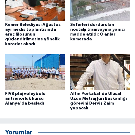
Kemer Belediyesi Ağustos
Seferleri durdurulan
ayı meclis toplantısında
nostalji tramvayına yanıcı
araç filosunun
madde atıldı: O anlar
güçlendirilmesine yönelik
kamerada
kararlar alındı
FIVB plaj voleybolu
Altın Portakal'da Ulusal
antrenörlük kursu
Uzun Metraj Jüri Başkanlığı
Alanya'da başladı
görevini Derviş Zaim
yapacak
Yorumlar