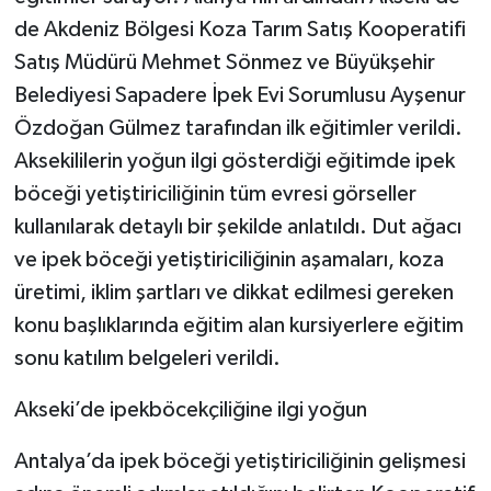
KÜLTÜR SANAT
de Akdeniz Bölgesi Koza Tarım Satış Kooperatifi
Satış Müdürü Mehmet Sönmez ve Büyükşehir
MAGAZİN
Belediyesi Sapadere İpek Evi Sorumlusu Ayşenur
Otomobil
Özdoğan Gülmez tarafından ilk eğitimler verildi.
Aksekililerin yoğun ilgi gösterdiği eğitimde ipek
POLİTİKA
böceği yetiştiriciliğinin tüm evresi görseller
kullanılarak detaylı bir şekilde anlatıldı. Dut ağacı
Sağlık
ve ipek böceği yetiştiriciliğinin aşamaları, koza
SİYASET
üretimi, iklim şartları ve dikkat edilmesi gereken
konu başlıklarında eğitim alan kursiyerlere eğitim
SPOR HABERLERİ
sonu katılım belgeleri verildi.
TEKNOLOJİ
Akseki’de ipekböcekçiliğine ilgi yoğun
Turizm
Antalya’da ipek böceği yetiştiriciliğinin gelişmesi