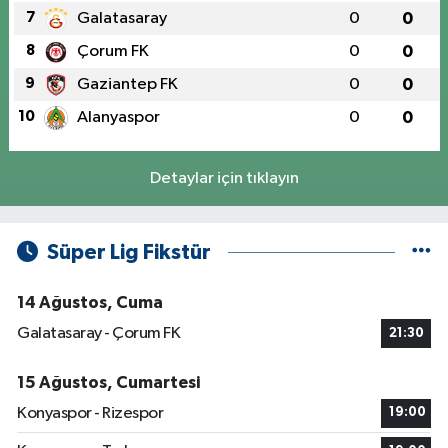
7
Galatasaray
0
0
8
Çorum FK
0
0
9
Gaziantep FK
0
0
10
Alanyaspor
0
0
Detaylar için tıklayın
Süper Lig Fikstür
14 Ağustos, Cuma
Galatasaray - Çorum FK
21:30
15 Ağustos, Cumartesi
Konyaspor - Rizespor
19:00