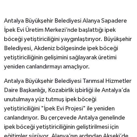
GENEL
Antalya Büyükşehir Belediyesi Alanya Sapadere
İpek Evi Üretim Merkezi’nde başlattığı ipek
GÜNDEM
böceği yetiştiriciliğini yaygınlaştırıyor. Büyükşehir
Güvenlik
Belediyesi, Akdeniz bölgesinde ipek böceği
yetiştiriciliğinin gelişimini sağlayarak üretimi
HABERDE İNSAN
yeniden canlandırmayı amaçlıyor.
İNSAN
Antalya Büyükşehir Belediyesi Tarımsal Hizmetler
Daire Başkanlığı, Kozabirlik işbirliği ile Antalya’da
İş Dünyası
unutulmaya yüz tutmuş ipek böceği
Jandarma
yetiştiriciliğini "İpek Evi Projesi" ile yeniden
canlandırıyor. Bu çerçevede Antalya genelinde
Kadın
ipek böceği yetiştiriciliğinin geliştirilmesi için
eğitimler sürüyor. Alanya’nın ardından Akseki’de