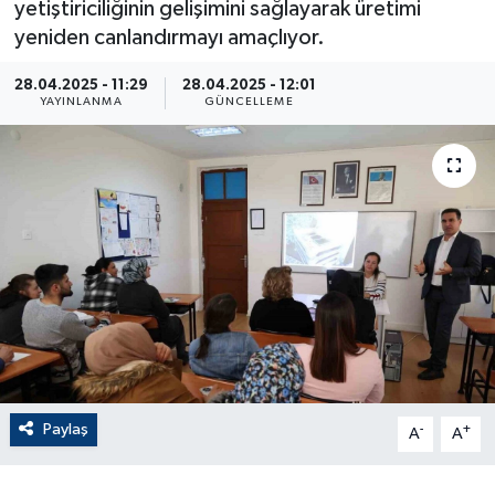
yetiştiriciliğinin gelişimini sağlayarak üretimi
yeniden canlandırmayı amaçlıyor.
ÇEVRE
28.04.2025 - 11:29
28.04.2025 - 12:01
Dış Haberler
YAYINLANMA
GÜNCELLEME
Dünya
EĞİTİM
EKONOMİ
English News
Finans
Paylaş
-
+
Flaş Haber
A
A
Gayrimenkul