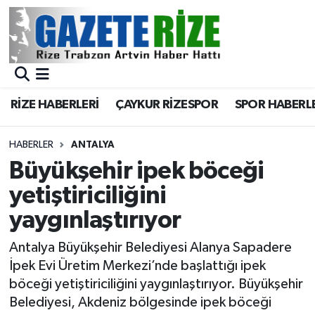
BÖLGEMİZ
Merkez Nöbetçi Eczaneler
SPOR
Merkez Hava Durumu
RİZE HABERLERİ
ÇAYKUR RİZESPOR
SPOR HABERL
Asayiş
Merkez Trafik Yoğunluk Haritası
HABERLER
ANTALYA
Rize Jandarma Komutanlığı
Süper Lig Puan Durumu ve Fikstür
Büyükşehir ipek böceği
yetiştiriciliğini
Bilim Teknoloji
Tüm Manşetler
yaygınlaştırıyor
Bölge
Son Dakika Haberleri
Antalya Büyükşehir Belediyesi Alanya Sapadere
İpek Evi Üretim Merkezi’nde başlattığı ipek
Advertising news
Haber Arşivi
böceği yetiştiriciliğini yaygınlaştırıyor. Büyükşehir
Belediyesi, Akdeniz bölgesinde ipek böceği
Canlı Maç