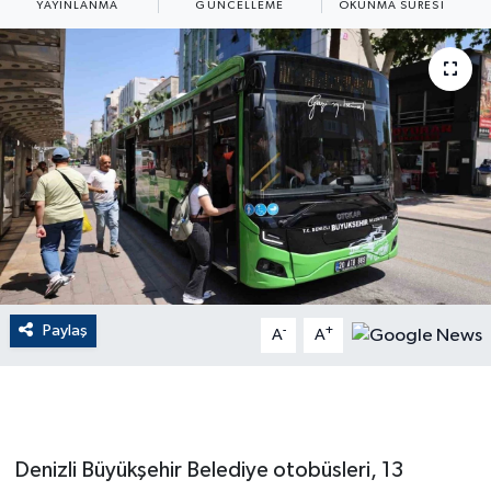
YAYINLANMA
GÜNCELLEME
OKUNMA SÜRESI
ÇEVRE
Dış Haberler
Dünya
EĞİTİM
EKONOMİ
English News
Paylaş
-
+
A
A
Finans
Flaş Haber
Denizli Büyükşehir Belediye otobüsleri, 13
Gayrimenkul