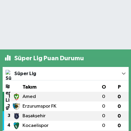
Süper Lig Puan Durumu
Süper Lig
#
Takım
O
P
1
Amed
0
0
2
Erzurumspor FK
0
0
3
Başakşehir
0
0
4
Kocaelispor
0
0