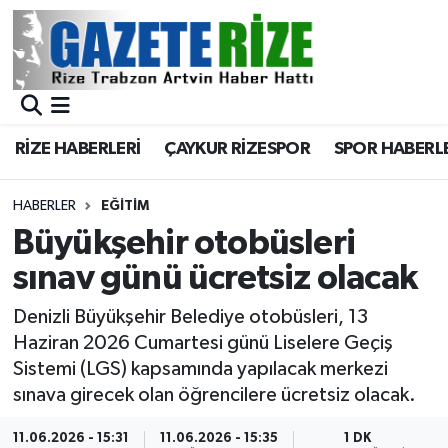
BÖLGEMİZ
Merkez Nöbetçi Eczaneler
SPOR
Merkez Hava Durumu
RİZE HABERLERİ
ÇAYKUR RİZESPOR
SPOR HABERL
Asayiş
Merkez Trafik Yoğunluk Haritası
HABERLER
EĞİTİM
Rize Jandarma Komutanlığı
Süper Lig Puan Durumu ve Fikstür
Büyükşehir otobüsleri
sınav günü ücretsiz olacak
Bilim Teknoloji
Tüm Manşetler
Denizli Büyükşehir Belediye otobüsleri, 13
Bölge
Son Dakika Haberleri
Haziran 2026 Cumartesi günü Liselere Geçiş
Sistemi (LGS) kapsamında yapılacak merkezi
Advertising news
Haber Arşivi
sınava girecek olan öğrencilere ücretsiz olacak.
Canlı Maç
11.06.2026 - 15:31
11.06.2026 - 15:35
1 DK