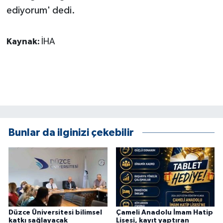
ÜLKE GÜNDEMİ
ediyorum' dedi.
YAŞAM
Kaynak:
İHA
YEREL
Yerel Haberler
Bunlar da ilginizi çekebilir
Düzce Üniversitesi bilimsel
Çameli Anadolu İmam Hatip
katkı sağlayacak
Lisesi, kayıt yaptıran