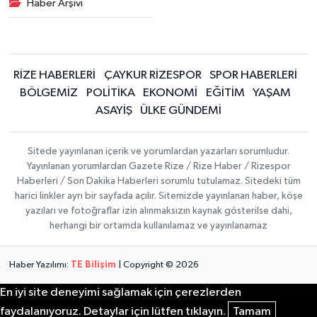
Haber Arşivi
RİZE HABERLERİ
ÇAYKUR RİZESPOR
SPOR HABERLERİ
BÖLGEMİZ
POLİTİKA
EKONOMİ
EĞİTİM
YAŞAM
ASAYİŞ
ÜLKE GÜNDEMİ
Sitede yayınlanan içerik ve yorumlardan yazarları sorumludur.
Yayınlanan yorumlardan Gazete Rize / Rize Haber / Rizespor
Haberleri / Son Dakika Haberleri sorumlu tutulamaz. Sitedeki tüm
harici linkler ayrı bir sayfada açılır. Sitemizde yayınlanan haber, köşe
yazıları ve fotoğraflar izin alınmaksızın kaynak gösterilse dahi,
herhangi bir ortamda kullanılamaz ve yayınlanamaz
Haber Yazılımı:
TE Bilişim
| Copyright © 2026
En iyi site deneyimi sağlamak için çerezlerden
faydalanıyoruz. Detaylar için lütfen tıklayın.
Tamam