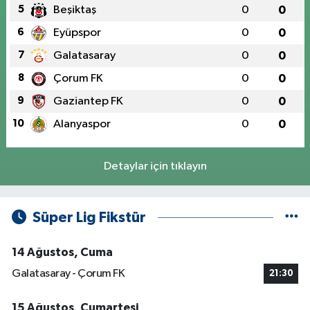
5
Beşiktaş
0
0
6
Eyüpspor
0
0
7
Galatasaray
0
0
8
Çorum FK
0
0
9
Gaziantep FK
0
0
10
Alanyaspor
0
0
Detaylar için tıklayın
Süper Lig Fikstür
14 Ağustos, Cuma
Galatasaray - Çorum FK
21:30
15 Ağustos, Cumartesi