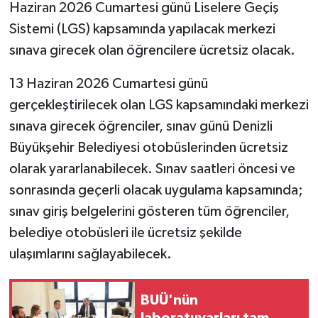
Haziran 2026 Cumartesi günü Liselere Geçiş
Sistemi (LGS) kapsamında yapılacak merkezi
GENEL
sınava girecek olan öğrencilere ücretsiz olacak.
GÜNDEM
13 Haziran 2026 Cumartesi günü
gerçekleştirilecek olan LGS kapsamındaki merkezi
Güvenlik
sınava girecek öğrenciler, sınav günü Denizli
HABERDE İNSAN
Büyükşehir Belediyesi otobüslerinden ücretsiz
olarak yararlanabilecek. Sınav saatleri öncesi ve
İNSAN
sonrasında geçerli olacak uygulama kapsamında;
sınav giriş belgelerini gösteren tüm öğrenciler,
İş Dünyası
belediye otobüsleri ile ücretsiz şekilde
Jandarma
ulaşımlarını sağlayabilecek.
Kadın
BUÜ'nün