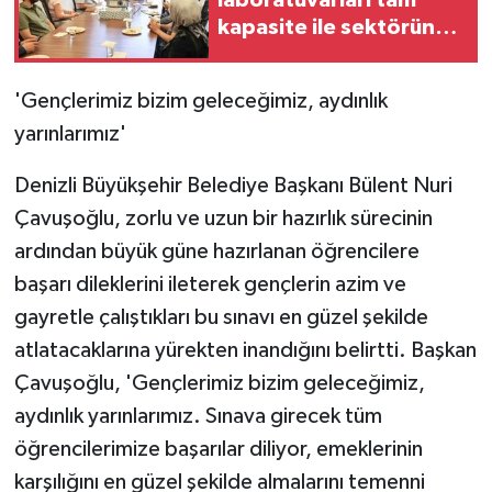
laboratuvarları tam
KÜLTÜR SANAT
kapasite ile sektörün
hizmetinde
MAGAZİN
'Gençlerimiz bizim geleceğimiz, aydınlık
Otomobil
yarınlarımız'
POLİTİKA
Denizli Büyükşehir Belediye Başkanı Bülent Nuri
Çavuşoğlu, zorlu ve uzun bir hazırlık sürecinin
Sağlık
ardından büyük güne hazırlanan öğrencilere
başarı dileklerini ileterek gençlerin azim ve
SİYASET
gayretle çalıştıkları bu sınavı en güzel şekilde
SPOR HABERLERİ
atlatacaklarına yürekten inandığını belirtti. Başkan
Çavuşoğlu, 'Gençlerimiz bizim geleceğimiz,
TEKNOLOJİ
aydınlık yarınlarımız. Sınava girecek tüm
öğrencilerimize başarılar diliyor, emeklerinin
Turizm
karşılığını en güzel şekilde almalarını temenni