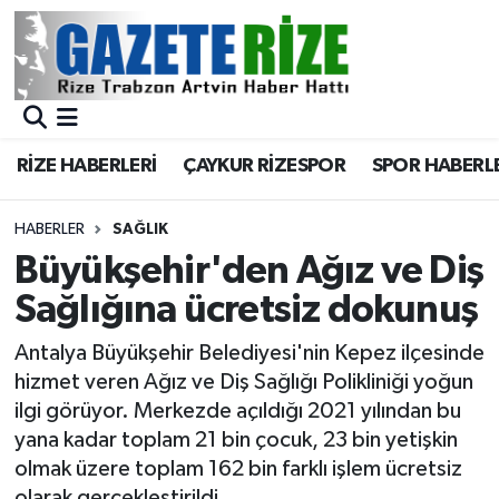
BÖLGEMİZ
Merkez Nöbetçi Eczaneler
SPOR
Merkez Hava Durumu
RİZE HABERLERİ
ÇAYKUR RİZESPOR
SPOR HABERL
Asayiş
Merkez Trafik Yoğunluk Haritası
HABERLER
SAĞLIK
Rize Jandarma Komutanlığı
Süper Lig Puan Durumu ve Fikstür
Büyükşehir'den Ağız ve Diş
Sağlığına ücretsiz dokunuş
Bilim Teknoloji
Tüm Manşetler
Antalya Büyükşehir Belediyesi'nin Kepez ilçesinde
Bölge
Son Dakika Haberleri
hizmet veren Ağız ve Diş Sağlığı Polikliniği yoğun
ilgi görüyor. Merkezde açıldığı 2021 yılından bu
Advertising news
Haber Arşivi
yana kadar toplam 21 bin çocuk, 23 bin yetişkin
olmak üzere toplam 162 bin farklı işlem ücretsiz
Canlı Maç
olarak gerçekleştirildi.