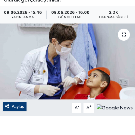
ÇEVRE
09.06.2026 - 15:46
09.06.2026 - 16:00
2 DK
YAYINLANMA
GÜNCELLEME
OKUNMA SÜRESI
Dış Haberler
Dünya
EĞİTİM
EKONOMİ
English News
Finans
Paylaş
-
+
A
A
Flaş Haber
Gayrimenkul