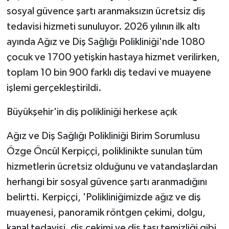
KÜLTÜR SANAT
sosyal güvence şartı aranmaksızın ücretsiz diş
tedavisi hizmeti sunuluyor. 2026 yılının ilk altı
MAGAZİN
ayında Ağız ve Diş Sağlığı Polikliniği'nde 1080
Otomobil
çocuk ve 1700 yetişkin hastaya hizmet verilirken,
toplam 10 bin 900 farklı diş tedavi ve muayene
POLİTİKA
işlemi gerçekleştirildi.
Sağlık
Büyükşehir'in diş polikliniği herkese açık
SİYASET
Ağız ve Diş Sağlığı Polikliniği Birim Sorumlusu
Özge Öncül Kerpiççi, poliklinikte sunulan tüm
SPOR HABERLERİ
hizmetlerin ücretsiz olduğunu ve vatandaşlardan
herhangi bir sosyal güvence şartı aranmadığını
TEKNOLOJİ
belirtti. Kerpiççi, 'Polikliniğimizde ağız ve diş
muayenesi, panoramik röntgen çekimi, dolgu,
Turizm
kanal tedavisi, diş çekimi ve diş taşı temizliği gibi