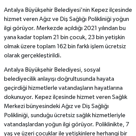
Antalya Büyükşehir Belediyesi'nin Kepez ilçesinde
GENEL
hizmet veren Ağız ve Diş Sağlığı Polikliniği yoğun
ilgi görüyor. Merkezde açıldığı 2021 yılından bu
GÜNDEM
yana kadar toplam 21 bin çocuk, 23 bin yetişkin
Güvenlik
olmak üzere toplam 162 bin farklı işlem ücretsiz
olarak gerçekleştirildi.
HABERDE İNSAN
Antalya Büyükşehir Belediyesi, sosyal
İNSAN
belediyecilik anlayışı doğrultusunda hayata
geçirdiği hizmetlerle vatandaşların hayatlarına
İş Dünyası
dokunuyor. Kepez ilçesinde hizmet veren Sağlık
Merkezi bünyesindeki Ağız ve Diş Sağlığı
Jandarma
Polikliniği, sunduğu ücretsiz sağlık hizmetleriyle
Kadın
vatandaşlardan yoğun ilgi görüyor. Poliklinikte, 7
yaş ve üzeri çocuklar ile yetişkinlere herhangi bir