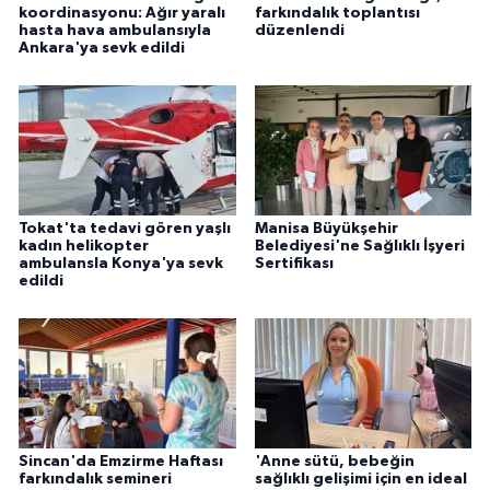
koordinasyonu: Ağır yaralı
farkındalık toplantısı
hasta hava ambulansıyla
düzenlendi
Ankara'ya sevk edildi
Tokat'ta tedavi gören yaşlı
Manisa Büyükşehir
kadın helikopter
Belediyesi'ne Sağlıklı İşyeri
ambulansla Konya'ya sevk
Sertifikası
edildi
Sincan'da Emzirme Haftası
'Anne sütü, bebeğin
farkındalık semineri
sağlıklı gelişimi için en ideal