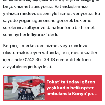
ÜLKE GÜNDEMİ
birçok hizmet sunuyoruz. Vatandaşlarımıza
yalnızca randevu sistemiyle hizmet veriyoruz. Bu
YAŞAM
sayede yoğunluğun önüne geçerek bekleme
sürelerini azaltıyor ve daha konforlu bir hizmet
YEREL
sunmayı hedefliyoruz' dedi.
Yerel Haberler
Kerpiççi, merkezden hizmet veya randevu
oluşturmak isteyen vatandaşların, mesai saatleri
içerisinde 0242 361 39 18 numaralı telefonu
arayabileceğini kaydetti.
Tokat'ta tedavi gören
yaşlı kadın helikopter
ambulansla Konya'ya
sevk edildi