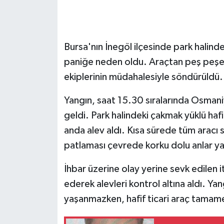
GENEL
Bursa'nın İnegöl ilçesinde park halinde
GÜNDEM
paniğe neden oldu. Araçtan peş peşe p
Güvenlik
ekiplerinin müdahalesiyle söndürüldü.
HABERDE İNSAN
Yangın, saat 15.30 sıralarında Osma
geldi. Park halindeki çakmak yüklü hafi
İNSAN
anda alev aldı. Kısa sürede tüm aracı 
patlaması çevrede korku dolu anlar ya
İş Dünyası
İhbar üzerine olay yerine sevk edilen 
Jandarma
ederek alevleri kontrol altına aldı. Y
yaşanmazken, hafif ticari araç tamame
Kadın