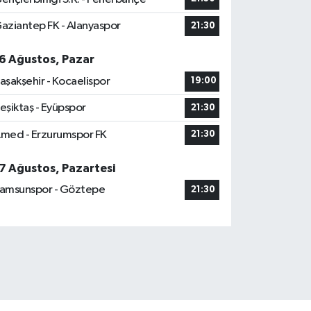
aziantep FK - Alanyaspor
21:30
6 Ağustos, Pazar
aşakşehir - Kocaelispor
19:00
eşiktaş - Eyüpspor
21:30
med - Erzurumspor FK
21:30
7 Ağustos, Pazartesi
amsunspor - Göztepe
21:30