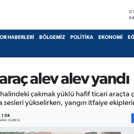
D
47
E
55
ST
OR HABERLERİ
BÖLGEMİZ
POLİTİKA
EKONOMİ
EĞ
64
GR
6
Bİ
13
BI
raç alev alev yandı
64
 halindeki çakmak yüklü hafif ticari araçt
sesleri yükselirken, yangın itfaiye ekiple
1 DK
NMA SÜRESI