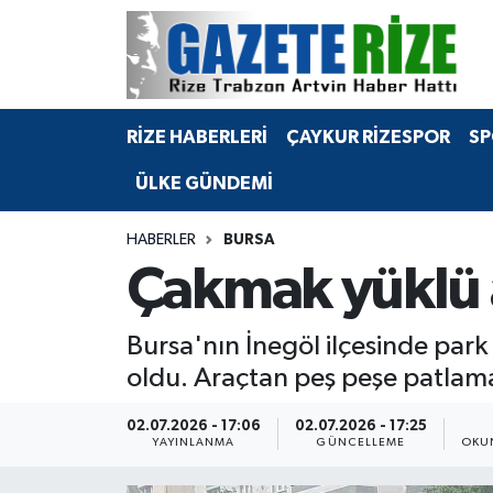
BÖLGEMİZ
Merkez Nöbetçi Eczaneler
RİZE HABERLERİ
ÇAYKUR RİZESPOR
SP
SPOR
Merkez Hava Durumu
ÜLKE GÜNDEMİ
Asayiş
Merkez Trafik Yoğunluk Haritası
HABERLER
BURSA
Rize Jandarma Komutanlığı
Süper Lig Puan Durumu ve Fikstür
Çakmak yüklü a
Bilim Teknoloji
Tüm Manşetler
Bursa'nın İnegöl ilçesinde park
Bölge
Son Dakika Haberleri
oldu. Araçtan peş peşe patlama 
Advertising news
Haber Arşivi
02.07.2026 - 17:06
02.07.2026 - 17:25
YAYINLANMA
GÜNCELLEME
OKU
Canlı Maç