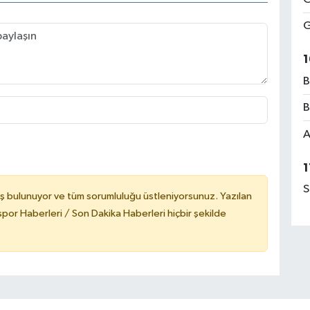
G
1
B
B
A
1
S
ş bulunuyor ve tüm sorumluluğu üstleniyorsunuz. Yazılan
or Haberleri / Son Dakika Haberleri hiçbir şekilde