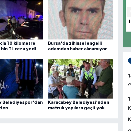
1
açla 10 kilometre
Bursa'da zihinsel engelli
 bin TL ceza yedi
adamdan haber alınamıyor
1
G
1
y Belediyespor'dan
Karacabey Belediyesi'nden
rden
metruk yapılara geçit yok
K
K
G