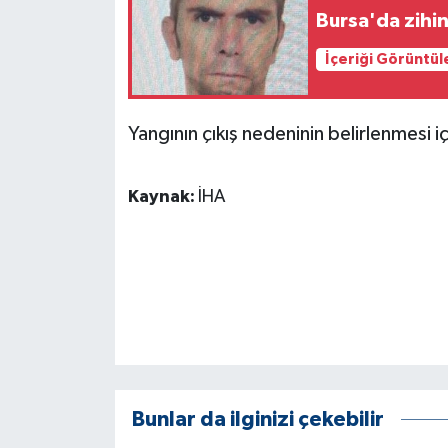
KÜLTÜR SANAT
Bursa'da zihi
MAGAZİN
İçeriği Görüntül
Otomobil
Yangının çıkış nedeninin belirlenmesi iç
POLİTİKA
Kaynak:
İHA
Sağlık
SİYASET
SPOR HABERLERİ
TEKNOLOJİ
Turizm
Bunlar da ilginizi çekebilir