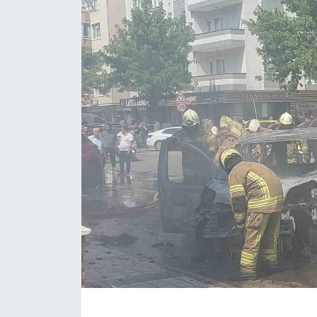
ÇEVRE
Dış Haberler
Dünya
EĞİTİM
EKONOMİ
English News
Finans
Flaş Haber
Gayrimenkul