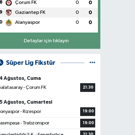
8
Çorum FK
0
0
9
Gaziantep FK
0
0
0
Alanyaspor
0
0
Detaylar için tıklayın
Süper Lig Fikstür
4 Ağustos, Cuma
alatasaray - Çorum FK
21:30
5 Ağustos, Cumartesi
onyaspor - Rizespor
19:00
asımpaşa - Trabzonspor
19:00
ençlerbirliği S.K. - Fenerbahçe
21:30