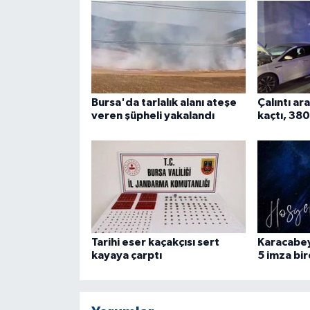
ÜLKE GÜNDEMİ
YAŞAM
YEREL
Bursa'da tarlalık alanı ateşe
Çalıntı ar
veren şüpheli yakalandı
kaçtı, 380
Yerel Haberler
Tarihi eser kaçakçısı sert
Karacabe
kayaya çarptı
5 imza bi