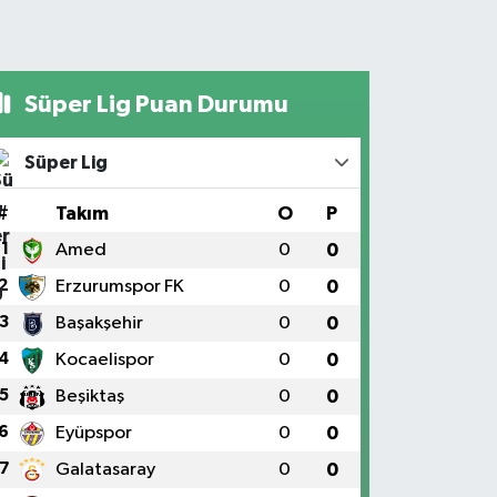
Süper Lig Puan Durumu
Süper Lig
#
Takım
O
P
1
Amed
0
0
2
Erzurumspor FK
0
0
3
Başakşehir
0
0
4
Kocaelispor
0
0
5
Beşiktaş
0
0
6
Eyüpspor
0
0
7
Galatasaray
0
0