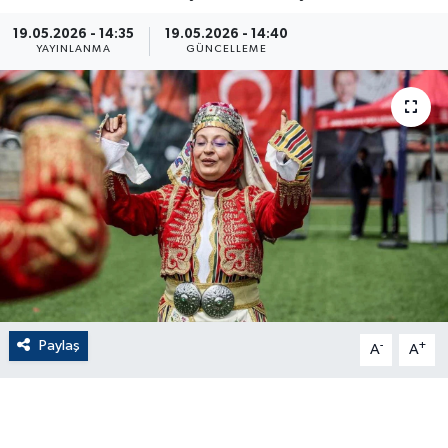
ÇEVRE
19.05.2026 - 14:35
19.05.2026 - 14:40
YAYINLANMA
GÜNCELLEME
Dış Haberler
Dünya
EĞİTİM
EKONOMİ
English News
Finans
Paylaş
-
+
A
A
Flaş Haber
Gayrimenkul