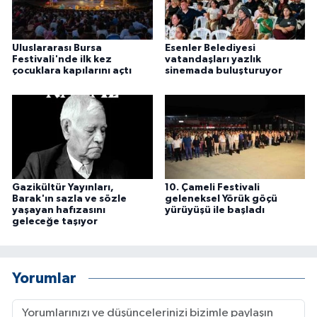
Uluslararası Bursa
Esenler Belediyesi
Festivali'nde ilk kez
vatandaşları yazlık
çocuklara kapılarını açtı
sinemada buluşturuyor
Gazikültür Yayınları,
10. Çameli Festivali
Barak'ın sazla ve sözle
geleneksel Yörük göçü
yaşayan hafızasını
yürüyüşü ile başladı
geleceğe taşıyor
Yorumlar