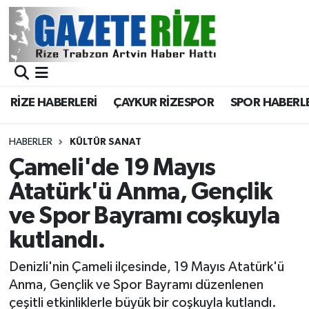
BÖLGEMİZ
Merkez Nöbetçi Eczaneler
SPOR
Merkez Hava Durumu
RİZE HABERLERİ
ÇAYKUR RİZESPOR
SPOR HABERL
Asayiş
Merkez Trafik Yoğunluk Haritası
HABERLER
KÜLTÜR SANAT
Rize Jandarma Komutanlığı
Süper Lig Puan Durumu ve Fikstür
Çameli'de 19 Mayıs
Atatürk'ü Anma, Gençlik
Bilim Teknoloji
Tüm Manşetler
ve Spor Bayramı coşkuyla
Bölge
Son Dakika Haberleri
kutlandı.
Advertising news
Haber Arşivi
Denizli'nin Çameli ilçesinde, 19 Mayıs Atatürk'ü
Anma, Gençlik ve Spor Bayramı düzenlenen
Canlı Maç
çeşitli etkinliklerle büyük bir coşkuyla kutlandı.