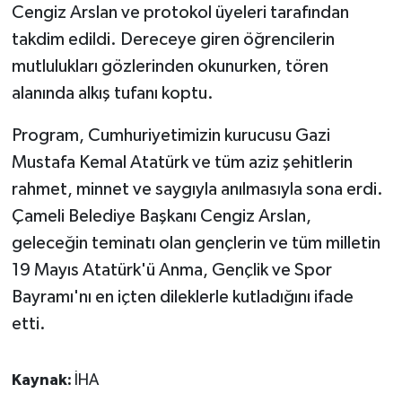
KÜLTÜR SANAT
Cengiz Arslan ve protokol üyeleri tarafından
takdim edildi. Dereceye giren öğrencilerin
MAGAZİN
mutlulukları gözlerinden okunurken, tören
alanında alkış tufanı koptu.
Otomobil
Program, Cumhuriyetimizin kurucusu Gazi
POLİTİKA
Mustafa Kemal Atatürk ve tüm aziz şehitlerin
rahmet, minnet ve saygıyla anılmasıyla sona erdi.
Sağlık
Çameli Belediye Başkanı Cengiz Arslan,
SİYASET
geleceğin teminatı olan gençlerin ve tüm milletin
19 Mayıs Atatürk'ü Anma, Gençlik ve Spor
SPOR HABERLERİ
Bayramı'nı en içten dileklerle kutladığını ifade
etti.
TEKNOLOJİ
Turizm
Kaynak:
İHA