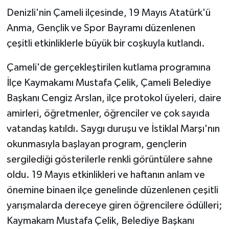
Denizli'nin Çameli ilçesinde, 19 Mayıs Atatürk'ü
GENEL
Anma, Gençlik ve Spor Bayramı düzenlenen
çeşitli etkinliklerle büyük bir coşkuyla kutlandı.
GÜNDEM
Çameli'de gerçekleştirilen kutlama programına
Güvenlik
İlçe Kaymakamı Mustafa Çelik, Çameli Belediye
Başkanı Cengiz Arslan, ilçe protokol üyeleri, daire
HABERDE İNSAN
amirleri, öğretmenler, öğrenciler ve çok sayıda
vatandaş katıldı. Saygı duruşu ve İstiklal Marşı'nın
İNSAN
okunmasıyla başlayan program, gençlerin
İş Dünyası
sergilediği gösterilerle renkli görüntülere sahne
oldu. 19 Mayıs etkinlikleri ve haftanın anlam ve
Jandarma
önemine binaen ilçe genelinde düzenlenen çeşitli
yarışmalarda dereceye giren öğrencilere ödülleri;
Kadın
Kaymakam Mustafa Çelik, Belediye Başkanı