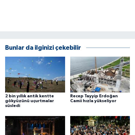
ÜLKE GÜNDEMİ
YAŞAM
YEREL
Bunlar da ilginizi çekebilir
Yerel Haberler
2 bin yıllık antik kentte
Recep Tayyip Erdoğan
gökyüzünü uçurtmalar
Camii hızla yükseliyor
süsledi