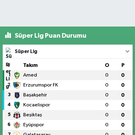
Süper Lig Puan Durumu
Süper Lig
#
Takım
O
P
1
Amed
0
0
2
Erzurumspor FK
0
0
3
Başakşehir
0
0
4
Kocaelispor
0
0
5
Beşiktaş
0
0
6
Eyüpspor
0
0
7
Galatasaray
0
0