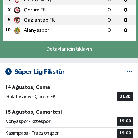
8
Çorum FK
0
0
9
Gaziantep FK
0
0
10
Alanyaspor
0
0
Detaylar için tıklayın
Süper Lig Fikstür
14 Ağustos, Cuma
Galatasaray - Çorum FK
21:30
15 Ağustos, Cumartesi
Konyaspor - Rizespor
19:00
Kasımpaşa - Trabzonspor
19:00