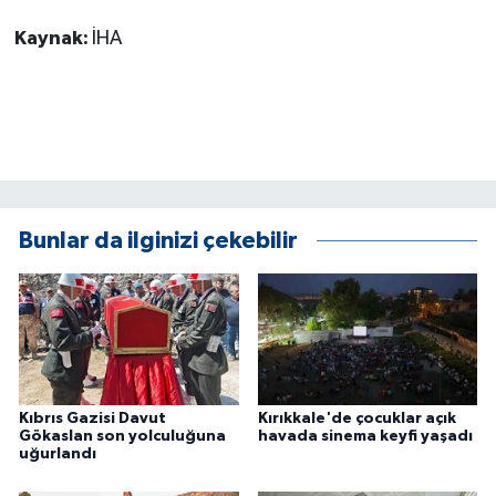
ÜLKE GÜNDEMİ
Kaynak:
İHA
YAŞAM
YEREL
Yerel Haberler
Bunlar da ilginizi çekebilir
Kıbrıs Gazisi Davut
Kırıkkale'de çocuklar açık
Gökaslan son yolculuğuna
havada sinema keyfi yaşadı
uğurlandı