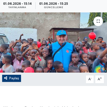
01.06.2026 - 15:14
01.06.2026 - 15:25
YAYINLANMA
GÜNCELLEME
ÇEVRE
Dış Haberler
Dünya
EĞİTİM
EKONOMİ
English News
Paylaş
-
+
A
A
Finans
Flaş Haber
Gayrimenkul