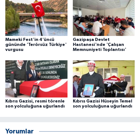
Mameki Fest'in 4'üncü
Gazipaşa Devlet
gününde 'Terörsüz Türkiye'
Hastanesi'nde 'Çalışan
vurgusu
Memnuniyeti Toplantısı'
Kıbrıs Gazisi, resmi törenle
Kıbrıs Gazisi Hüseyin Temel
son yolculuğuna uğurlandı
son yolculuğuna uğurlandı
Yorumlar