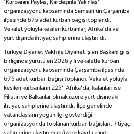
'Kurbanını Paylaş, Kardeşinle Yakınlaş'
organizasyonu kapsamında Samsun'un Çarşamba
GENEL
ilçesinde 675 adet kurban bağışı toplandı.
Vekalet yoluyla kesilen kurbanlar, Afrika'da ve
GÜNDEM
yurt dışında ihtiyaç sahiplerine ulaştırıldı.
Güvenlik
Türkiye Diyanet Vakfı ile Diyanet İşleri Başkanlığı iş
HABERDE İNSAN
birliğinde yürütülen 2026 yılı vekaletle kurban
organizasyonu kapsamında Çarşamba ilçesinde
İNSAN
675 adet kurban bağışı toplandı. Vekalet yoluyla
kesilen kurbanların 225'i Afrika'da, kalanları ise
İş Dünyası
Filistin ve Balkanlar olmak üzere yurt dışındaki
ihtiyaç sahiplerine ulaştırıldı. İlçe genelinde
Jandarma
vatandaşların yoğun ilgi gösterdiği
Kadın
organizasyonda toplanan kurban bağışları, ihtiyaç
sahiplerine ulaştırılmak üzere kayda alındı.