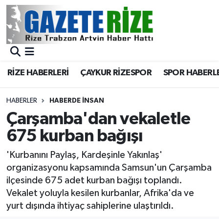
BÖLGEMİZ
Merkez Nöbetçi Eczaneler
SPOR
Merkez Hava Durumu
RİZE HABERLERİ
ÇAYKUR RİZESPOR
SPOR HABERL
Asayiş
Merkez Trafik Yoğunluk Haritası
HABERLER
HABERDE İNSAN
Rize Jandarma Komutanlığı
Süper Lig Puan Durumu ve Fikstür
Çarşamba'dan vekaletle
675 kurban bağışı
Bilim Teknoloji
Tüm Manşetler
'Kurbanını Paylaş, Kardeşinle Yakınlaş'
Bölge
Son Dakika Haberleri
organizasyonu kapsamında Samsun'un Çarşamba
ilçesinde 675 adet kurban bağışı toplandı.
Advertising news
Haber Arşivi
Vekalet yoluyla kesilen kurbanlar, Afrika'da ve
yurt dışında ihtiyaç sahiplerine ulaştırıldı.
Canlı Maç