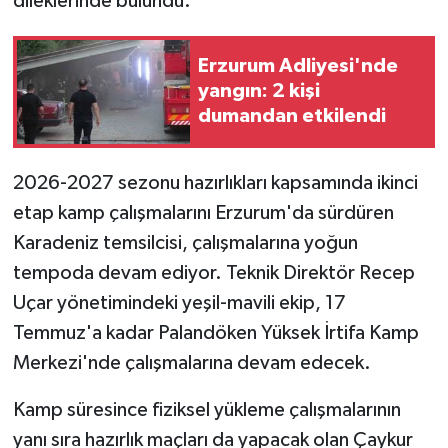
dileklerinde bulundu.
KÜLTÜR SANAT
MAGAZİN
Erzurum Adliyesi'nde
yangın: 2 kişi
Otomobil
dumandan etkilendi
POLİTİKA
2026-2027 sezonu hazırlıkları kapsamında ikinci
Sağlık
etap kamp çalışmalarını Erzurum'da sürdüren
Karadeniz temsilcisi, çalışmalarına yoğun
SİYASET
tempoda devam ediyor. Teknik Direktör Recep
Uçar yönetimindeki yeşil-mavili ekip, 17
SPOR HABERLERİ
Temmuz'a kadar Palandöken Yüksek İrtifa Kamp
Merkezi'nde çalışmalarına devam edecek.
TEKNOLOJİ
Kamp süresince fiziksel yükleme çalışmalarının
Turizm
yanı sıra hazırlık maçları da yapacak olan Çaykur