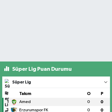
Süper Lig Puan Durumu
Süper Lig
#
Takım
O
P
1
Amed
0
0
2
Erzurumspor FK
0
0