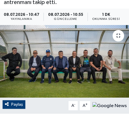
antrenmanı takip etti.
ÇEVRE
08.07.2026 - 10:47
08.07.2026 - 10:55
1 DK
YAYINLANMA
GÜNCELLEME
OKUNMA SÜRESI
Dış Haberler
Dünya
EĞİTİM
EKONOMİ
English News
Finans
Paylaş
-
+
A
A
Flaş Haber
Gayrimenkul