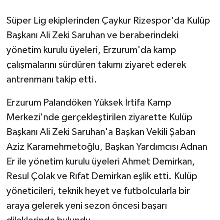
Süper Lig ekiplerinden Çaykur Rizespor'da Kulüp
GENEL
Başkanı Ali Zeki Saruhan ve beraberindeki
GÜNDEM
yönetim kurulu üyeleri, Erzurum'da kamp
çalışmalarını sürdüren takımı ziyaret ederek
Güvenlik
antrenmanı takip etti.
HABERDE İNSAN
Erzurum Palandöken Yüksek İrtifa Kamp
Merkezi'nde gerçekleştirilen ziyarette Kulüp
İNSAN
Başkanı Ali Zeki Saruhan'a Başkan Vekili Şaban
Aziz Karamehmetoğlu, Başkan Yardımcısı Adnan
İş Dünyası
Er ile yönetim kurulu üyeleri Ahmet Demirkan,
Jandarma
Resul Çolak ve Rıfat Demirkan eşlik etti. Kulüp
yöneticileri, teknik heyet ve futbolcularla bir
Kadın
araya gelerek yeni sezon öncesi başarı