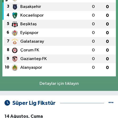
3
Başakşehir
0
0
4
Kocaelispor
0
0
5
Beşiktaş
0
0
6
Eyüpspor
0
0
7
Galatasaray
0
0
8
Çorum FK
0
0
9
Gaziantep FK
0
0
10
Alanyaspor
0
0
Detaylar için tıklayın
Süper Lig Fikstür
14 Ağustos, Cuma