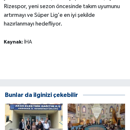
ÜLKE GÜNDEMİ
Rizespor, yeni sezon öncesinde takım uyumunu
artırmayı ve Süper Lig'e en iyi şekilde
YAŞAM
hazırlanmayı hedefliyor.
YEREL
Kaynak:
İHA
Yerel Haberler
Bunlar da ilginizi çekebilir