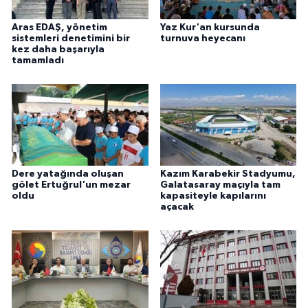
Aras EDAŞ, yönetim
Yaz Kur'an kursunda
sistemleri denetimini bir
turnuva heyecanı
kez daha başarıyla
tamamladı
Dere yatağında oluşan
Kazım Karabekir Stadyumu,
gölet Ertuğrul'un mezar
Galatasaray maçıyla tam
oldu
kapasiteyle kapılarını
açacak