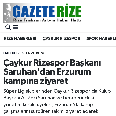
BÖLGEMİZ
Merkez Nöbetçi Eczaneler
SPOR
Merkez Hava Durumu
RİZE HABERLERİ
ÇAYKUR RİZESPOR
SPOR HABERL
Asayiş
Merkez Trafik Yoğunluk Haritası
HABERLER
ERZURUM
Rize Jandarma Komutanlığı
Süper Lig Puan Durumu ve Fikstür
Çaykur Rizespor Başkanı
Saruhan'dan Erzurum
Bilim Teknoloji
Tüm Manşetler
kampına ziyaret
Bölge
Son Dakika Haberleri
Süper Lig ekiplerinden Çaykur Rizespor'da Kulüp
Başkanı Ali Zeki Saruhan ve beraberindeki
Advertising news
Haber Arşivi
yönetim kurulu üyeleri, Erzurum'da kamp
çalışmalarını sürdüren takımı ziyaret ederek
Canlı Maç