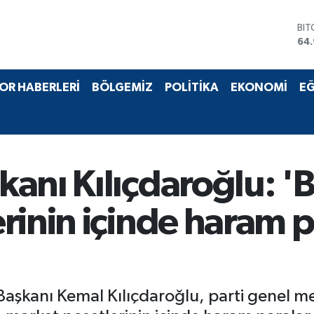
DO
47
EU
55
STE
OR HABERLERİ
BÖLGEMİZ
POLİTİKA
EKONOMİ
EĞ
64,
GR
66
BİS
13.
BI
anı Kılıçdaroğlu: '
64
rinin içinde haram p
Başkanı Kemal Kılıçdaroğlu, parti genel m