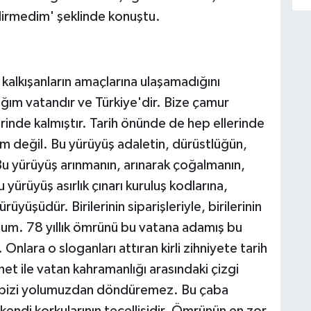
irmedim' şeklinde konuştu.
kalkışanların amaçlarına ulaşamadığını
ğım vatandır ve Türkiye'dir. Bize çamur
erinde kalmıştır. Tarih önünde de hep ellerinde
m değil. Bu yürüyüş adaletin, dürüstlüğün,
Bu yürüyüş arınmanın, arınarak çoğalmanın,
ürüyüş asırlık çınarı kuruluş kodlarına,
yüşüdür. Birilerinin siparişleriyle, birilerinin
uydum. 78 yıllık ömrünü bu vatana adamış bu
nlara o sloganları attıran kirli zihniyete tarih
t ile vatan kahramanlığı arasındaki çizgi
aba bizi yolumuzdan döndüremez. Bu çaba