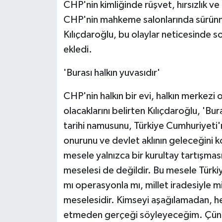
KÜLTÜR SANAT
CHP'nin kimliğinde rüşvet, hırsızlık v
CHP'nin mahkeme salonlarında sürünmey
MAGAZİN
Kılıçdaroğlu, bu olaylar neticesinde 
ekledi.
Otomobil
'Burası halkın yuvasıdır'
POLİTİKA
CHP'nin halkın bir evi, halkın merkezi 
Sağlık
olacaklarını belirten Kılıçdaroğlu, 'Bu
tarihi namusunu, Türkiye Cumhuriyeti'n
SİYASET
onurunu ve devlet aklının geleceğini
SPOR HABERLERİ
mesele yalnızca bir kurultay tartışması
meselesi de değildir. Bu mesele Türkiy
TEKNOLOJİ
mı operasyonla mı, millet iradesiyle m
meselesidir. Kimseyi aşağılamadan, 
Turizm
etmeden gerçeği söyleyeceğim. Çünk