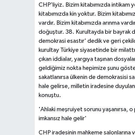
CHP'liyiz. Bizim kitabımızda intikam yo
ÜLKE GÜNDEMİ
kitabımızda kin yoktur. Bizim kitabım
YAŞAM
vardır. Bizim kitabımızda arınma vardı
doğuştur. 38. Kurultayda bir bayrak 
YEREL
demokrasi esastır' dedik ve geri çeki
kurultay Türkiye siyasetinde bir milat
Yerel Haberler
çıkan iddialar, yargıya taşınan dosya
geldiğimiz nokta hepimize şunu gösterm
sakatlanırsa ülkenin de demokrasisi saka
hale gelirse, milletin iradesine duyulan 
konuştu.
'Ahlaki meşruiyet sorunu yaşanırsa, o
imkansız hale gelir'
CHP iradesinin mahkeme salonlarına 