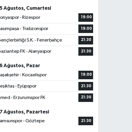
5 Ağustos, Cumartesi
onyaspor - Rizespor
19:00
asımpaşa - Trabzonspor
19:00
ençlerbirliği S.K. - Fenerbahçe
21:30
aziantep FK - Alanyaspor
21:30
6 Ağustos, Pazar
aşakşehir - Kocaelispor
19:00
eşiktaş - Eyüpspor
21:30
med - Erzurumspor FK
21:30
7 Ağustos, Pazartesi
amsunspor - Göztepe
21:30