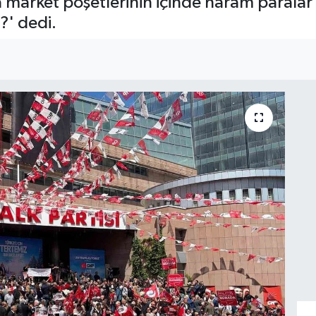
 market poşetlerinin içinde haram parala
i?' dedi.