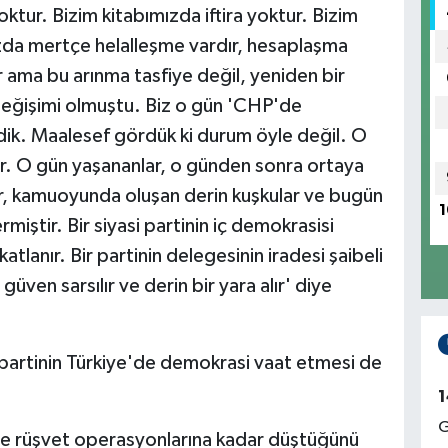
ktur. Bizim kitabımızda iftira yoktur. Bizim
ızda mertçe helalleşme vardır, hesaplaşma
r ama bu arınma tasfiye değil, yeniden bir
değişimi olmuştu. Biz o gün 'CHP'de
ldik. Maalesef gördük ki durum öyle değil. O
tır. O gün yaşananlar, o günden sonra ortaya
lar, kamuoyunda oluşan derin kuşkular ve bugün
1
iştir. Bir siyasi partinin iç demokrasisi
tlanır. Bir partinin delegesinin iradesi şaibeli
güven sarsılır ve derin bir yara alır' diye
 partinin Türkiye'de demokrasi vaat etmesi de
1
G
ve rüşvet operasyonlarına kadar düştüğünü