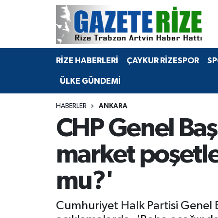
BÖLGEMİZ
Merkez Nöbetçi Eczaneler
RİZE HABERLERİ
ÇAYKUR RİZESPOR
SP
SPOR
Merkez Hava Durumu
ÜLKE GÜNDEMİ
Asayiş
Merkez Trafik Yoğunluk Haritası
HABERLER
ANKARA
Rize Jandarma Komutanlığı
Süper Lig Puan Durumu ve Fikstür
CHP Genel Başk
Bilim Teknoloji
Tüm Manşetler
market poşetle
Bölge
Son Dakika Haberleri
mu?'
Advertising news
Haber Arşivi
Cumhuriyet Halk Partisi Genel 
Canlı Maç