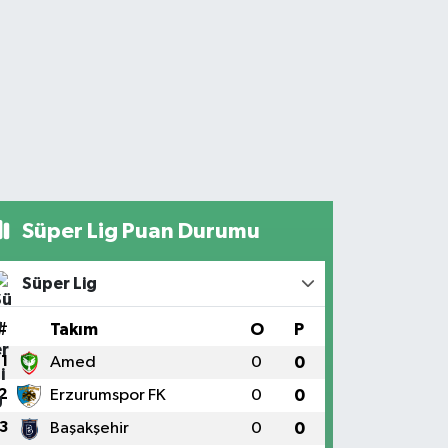
Süper Lig Puan Durumu
Süper Lig
#
Takım
O
P
1
Amed
0
0
2
Erzurumspor FK
0
0
3
Başakşehir
0
0