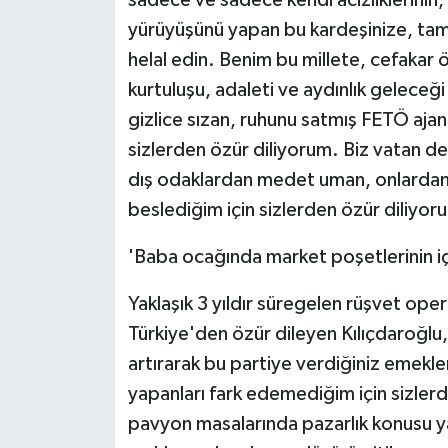
sadece ve sadece kendi acizliklerinin, 
yürüyüşünü yapan bu kardeşinize, tam
helal edin. Benim bu millete, cefakar 
kurtuluşu, adaleti ve aydınlık geleceğ
gizlice sızan, ruhunu satmış FETÖ aja
sizlerden özür diliyorum. Biz vatan de
dış odaklardan medet uman, onlardan 
beslediğim için sizlerden özür diliyor
'Baba ocağında market poşetlerinin i
Yaklaşık 3 yıldır süregelen rüşvet ope
Türkiye'den özür dileyen Kılıçdaroğlu, '
artırarak bu partiye verdiğiniz emekle
yapanları fark edemediğim için sizlerd
pavyon masalarında pazarlık konusu ya