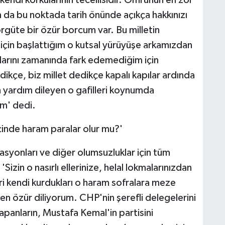
kendi korkularının tecellisidir. Ömrünün en zor
 da bu noktada tarih önünde açıkça hakkınızı
örgüte bir özür borcum var. Bu milletin
i için başlattığım o kutsal yürüyüşe arkamızdan
nlarını zamanında fark edemediğim için
dikçe, biz millet dedikçe kapalı kapılar ardında
yardım dileyen o gafilleri koynumda
um' dedi.
çinde haram paralar olur mu?'
rasyonları ve diğer olumsuzluklar için tüm
Sizin o nasırlı ellerinize, helal lokmalarınızdan
ri kendi kurdukları o haram sofralara meze
en özür diliyorum. CHP'nin şerefli delegelerini
panların, Mustafa Kemal'in partisini