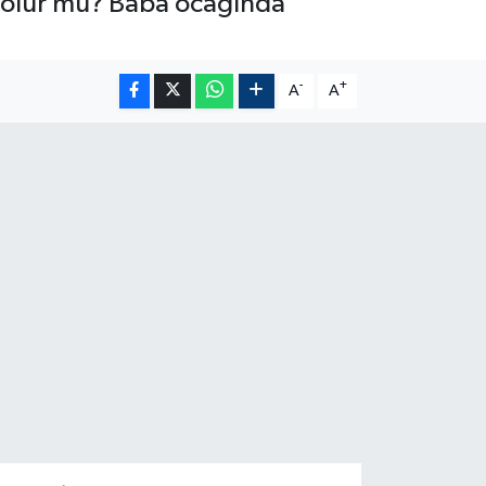
r olur mu? Baba ocağında
-
+
A
A