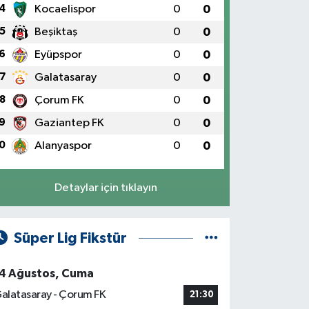
4
Kocaelispor
0
0
5
Beşiktaş
0
0
6
Eyüpspor
0
0
7
Galatasaray
0
0
8
Çorum FK
0
0
9
Gaziantep FK
0
0
0
Alanyaspor
0
0
Detaylar için tıklayın
Süper Lig Fikstür
4 Ağustos, Cuma
alatasaray - Çorum FK
21:30