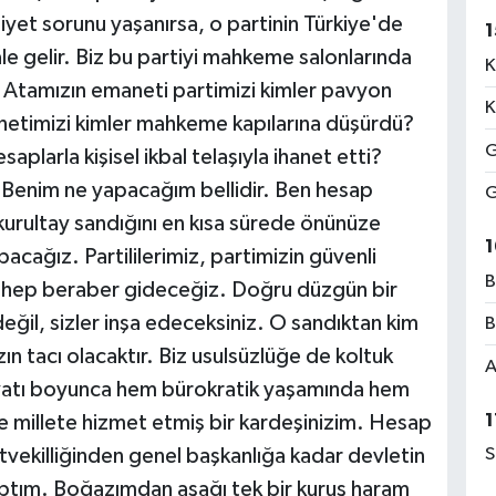
iyet sorunu yaşanırsa, o partinin Türkiye'de
1
e gelir. Biz bu partiyi mahkeme salonlarında
K
? Atamızın emaneti partimizi kimler pavyon
K
etimizi kimler mahkeme kapılarına düşürdü?
G
saplarla kişisel ikbal telaşıyla ihanet etti?
 Benim ne yapacağım bellidir. Ben hesap
G
kurultay sandığını en kısa sürede önünüze
1
acağız. Partililerimiz, partimizin güvenli
B
na hep beraber gideceğiz. Doğru düzgün bir
eğil, sizler inşa edeceksiniz. O sandıktan kim
B
ızın tacı olacaktır. Biz usulsüzlüğe de koltuk
A
yatı boyunca hem bürokratik yaşamında hem
1
 millete hizmet etmiş bir kardeşinizim. Hesap
vekilliğinden genel başkanlığa kadar devletin
S
ptım. Boğazımdan aşağı tek bir kuruş haram