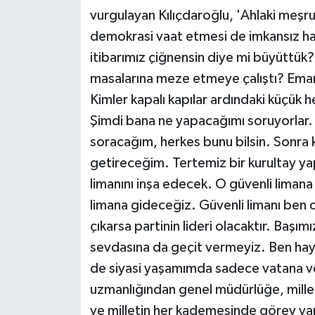
vurgulayan Kılıçdaroğlu, 'Ahlaki meşru
demokrasi vaat etmesi de imkansız hal
itibarımız çiğnensin diye mi büyüttük
masalarına meze etmeye çalıştı? Eman
Kimler kapalı kapılar ardındaki küçük he
Şimdi bana ne yapacağımı soruyorlar.
soracağım, herkes bunu bilsin. Sonra 
getireceğim. Tertemiz bir kurultay yap
limanını inşa edecek. O güvenli lima
limana gideceğiz. Güvenli limanı ben d
çıkarsa partinin lideri olacaktır. Başım
sevdasına da geçit vermeyiz. Ben ha
de siyasi yaşamımda sadece vatana ve
uzmanlığından genel müdürlüğe, millet
ve milletin her kademesinde görev ya