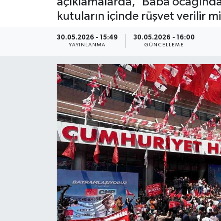
açıklamalarda, 'Baba ocağında
kutuların içinde rüşvet verilir m
ÇEVRE
30.05.2026 - 15:49
30.05.2026 - 16:00
Dış Haberler
YAYINLANMA
GÜNCELLEME
Dünya
EĞİTİM
EKONOMİ
English News
Finans
Flaş Haber
Gayrimenkul