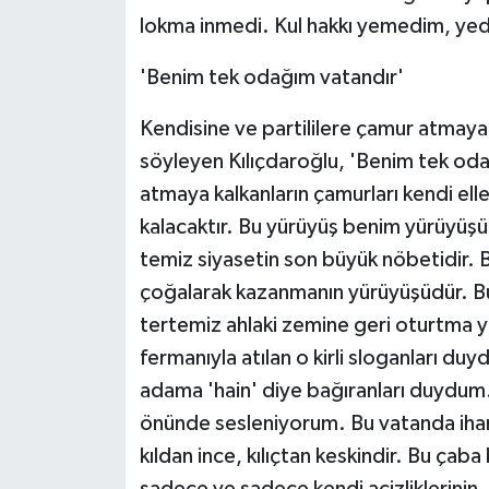
lokma inmedi. Kul hakkı yemedim, yed
'Benim tek odağım vatandır'
Kendisine ve partililere çamur atmaya 
söyleyen Kılıçdaroğlu, 'Benim tek oda
atmaya kalkanların çamurları kendi ell
kalacaktır. Bu yürüyüş benim yürüyüşü
temiz siyasetin son büyük nöbetidir. 
çoğalarak kazanmanın yürüyüşüdür. Bu y
tertemiz ahlaki zemine geri oturtma yürü
fermanıyla atılan o kirli sloganları d
adama 'hain' diye bağıranları duydum. O
önünde sesleniyorum. Bu vatanda ihane
kıldan ince, kılıçtan keskindir. Bu ç