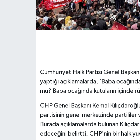
GENEL
GÜNDEM
Güvenlik
HABERDE İNSAN
Cumhuriyet Halk Partisi Genel Başkanı
İNSAN
yaptığı açıklamalarda, 'Baba ocağında
mu? Baba ocağında kutuların içinde rüş
İş Dünyası
CHP Genel Başkanı Kemal Kılıçdaroğl
Jandarma
partisinin genel merkezinde partililer
Burada açıklamalarda bulunan Kılıçdar
Kadın
edeceğini belirtti. CHP'nin bir halk yu