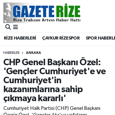
BÖLGEMİZ
Merkez Nöbetçi Eczaneler
SPOR
Merkez Hava Durumu
RİZE HABERLERİ
ÇAYKUR RİZESPOR
SPOR HABERL
Asayiş
Merkez Trafik Yoğunluk Haritası
HABERLER
ANKARA
Rize Jandarma Komutanlığı
Süper Lig Puan Durumu ve Fikstür
CHP Genel Başkanı Özel:
'Gençler Cumhuriyet'e ve
Bilim Teknoloji
Tüm Manşetler
Cumhuriyet'in
Bölge
Son Dakika Haberleri
kazanımlarına sahip
çıkmaya kararlı'
Advertising news
Haber Arşivi
Cumhuriyet Halk Partisi (CHP) Genel Başkanı
Canlı Maç