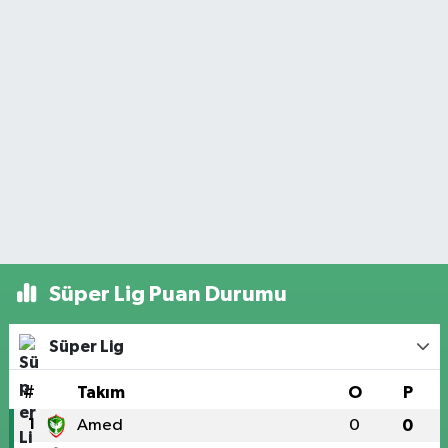
Süper Lig Puan Durumu
Süper Lig
#
Takım
O
P
1
Amed
0
0