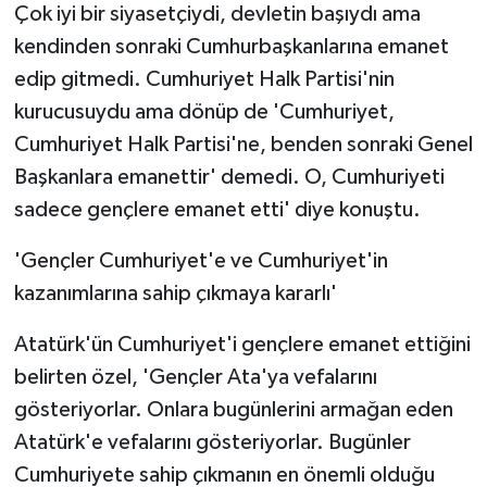
Çok iyi bir siyasetçiydi, devletin başıydı ama
ÜLKE GÜNDEMİ
kendinden sonraki Cumhurbaşkanlarına emanet
YAŞAM
edip gitmedi. Cumhuriyet Halk Partisi'nin
kurucusuydu ama dönüp de 'Cumhuriyet,
YEREL
Cumhuriyet Halk Partisi'ne, benden sonraki Genel
Başkanlara emanettir' demedi. O, Cumhuriyeti
Yerel Haberler
sadece gençlere emanet etti' diye konuştu.
'Gençler Cumhuriyet'e ve Cumhuriyet'in
kazanımlarına sahip çıkmaya kararlı'
Atatürk'ün Cumhuriyet'i gençlere emanet ettiğini
belirten özel, 'Gençler Ata'ya vefalarını
gösteriyorlar. Onlara bugünlerini armağan eden
Atatürk'e vefalarını gösteriyorlar. Bugünler
Cumhuriyete sahip çıkmanın en önemli olduğu