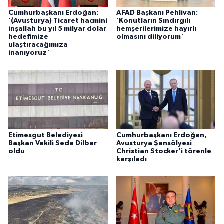
Cumhurbaşkanı Erdoğan:
AFAD Başkanı Pehlivan:
'(Avusturya) Ticaret hacmini
'Konutların Sındırgılı
inşallah bu yıl 5 milyar dolar
hemşerilerimize hayırlı
hedefimize
olmasını diliyorum'
ulaştıracağımıza
inanıyoruz'
Etimesgut Belediyesi
Cumhurbaşkanı Erdoğan,
Başkan Vekili Seda Dilber
Avusturya Şansölyesi
oldu
Christian Stocker'i törenle
karşıladı