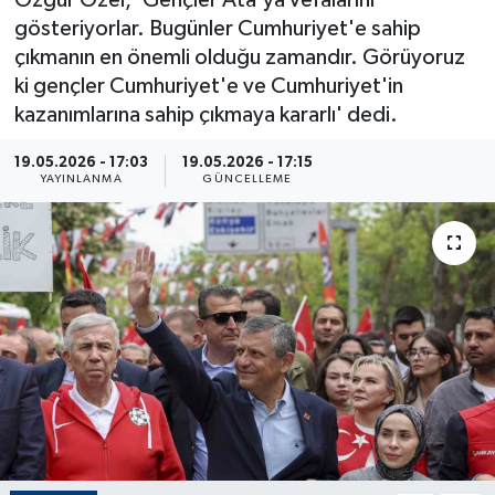
Özgür Özel, 'Gençler Ata'ya vefalarını
gösteriyorlar. Bugünler Cumhuriyet'e sahip
ÇEVRE
çıkmanın en önemli olduğu zamandır. Görüyoruz
ki gençler Cumhuriyet'e ve Cumhuriyet'in
Dış Haberler
kazanımlarına sahip çıkmaya kararlı' dedi.
Dünya
19.05.2026 - 17:03
19.05.2026 - 17:15
YAYINLANMA
GÜNCELLEME
EĞİTİM
EKONOMİ
English News
Finans
Flaş Haber
Gayrimenkul