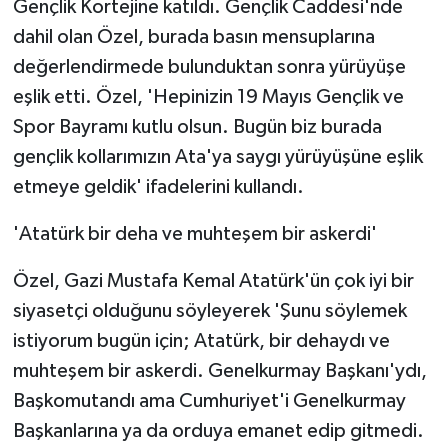
Gençlik Kortejine katıldı. Gençlik Caddesi'nde
KÜLTÜR SANAT
dahil olan Özel, burada basın mensuplarına
MAGAZİN
değerlendirmede bulunduktan sonra yürüyüşe
eşlik etti. Özel, 'Hepinizin 19 Mayıs Gençlik ve
Otomobil
Spor Bayramı kutlu olsun. Bugün biz burada
gençlik kollarımızın Ata'ya saygı yürüyüşüne eşlik
POLİTİKA
etmeye geldik' ifadelerini kullandı.
Sağlık
'Atatürk bir deha ve muhteşem bir askerdi'
SİYASET
Özel, Gazi Mustafa Kemal Atatürk'ün çok iyi bir
siyasetçi olduğunu söyleyerek 'Şunu söylemek
SPOR HABERLERİ
istiyorum bugün için; Atatürk, bir dehaydı ve
TEKNOLOJİ
muhteşem bir askerdi. Genelkurmay Başkanı'ydı,
Başkomutandı ama Cumhuriyet'i Genelkurmay
Turizm
Başkanlarına ya da orduya emanet edip gitmedi.