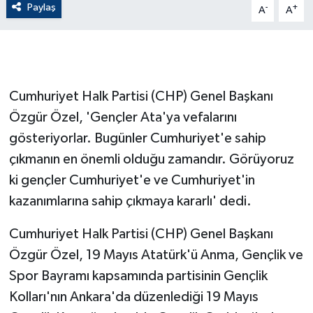
Paylaş
-
+
A
A
GENEL
GÜNDEM
Cumhuriyet Halk Partisi (CHP) Genel Başkanı
Güvenlik
Özgür Özel, 'Gençler Ata'ya vefalarını
gösteriyorlar. Bugünler Cumhuriyet'e sahip
HABERDE İNSAN
çıkmanın en önemli olduğu zamandır. Görüyoruz
İNSAN
ki gençler Cumhuriyet'e ve Cumhuriyet'in
kazanımlarına sahip çıkmaya kararlı' dedi.
İş Dünyası
Cumhuriyet Halk Partisi (CHP) Genel Başkanı
Jandarma
Özgür Özel, 19 Mayıs Atatürk'ü Anma, Gençlik ve
Spor Bayramı kapsamında partisinin Gençlik
Kadın
Kolları'nın Ankara'da düzenlediği 19 Mayıs