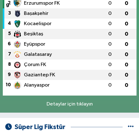
2
Erzurumspor FK
0
0
3
Başakşehir
0
0
4
Kocaelispor
0
0
5
Beşiktaş
0
0
6
Eyüpspor
0
0
7
Galatasaray
0
0
8
Çorum FK
0
0
9
Gaziantep FK
0
0
10
Alanyaspor
0
0
Detaylar için tıklayın
Süper Lig Fikstür