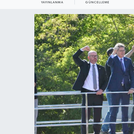
YAYINLANMA
GÜNCELLEME
ÇEVRE
Dış Haberler
Dünya
EĞİTİM
EKONOMİ
English News
Finans
Flaş Haber
Gayrimenkul