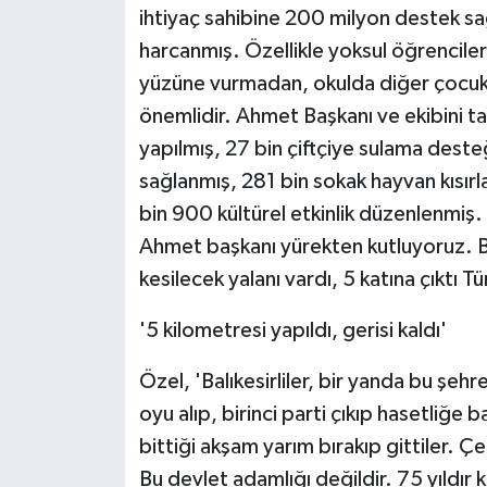
KÜLTÜR SANAT
ihtiyaç sahibine 200 milyon destek sa
harcanmış. Özellikle yoksul öğrenciler
MAGAZİN
yüzüne vurmadan, okulda diğer çocuk
önemlidir. Ahmet Başkanı ve ekibini ta
Otomobil
yapılmış, 27 bin çiftçiye sulama deste
POLİTİKA
sağlanmış, 281 bin sokak hayvan kısırl
bin 900 kültürel etkinlik düzenlenmiş.
Sağlık
Ahmet başkanı yürekten kutluyoruz. Bi
kesilecek yalanı vardı, 5 katına çıktı T
SİYASET
'5 kilometresi yapıldı, gerisi kaldı'
SPOR HABERLERİ
Özel, 'Balıkesirliler, bir yanda bu şe
TEKNOLOJİ
oyu alıp, birinci parti çıkıp hasetliğe
bittiği akşam yarım bırakıp gittiler. Çe
Turizm
Bu devlet adamlığı değildir. 75 yıldı