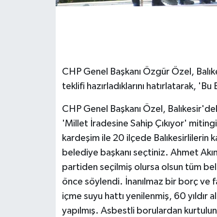
GENEL
GÜNDEM
CHP Genel Başkanı Özgür Özel, Balıkesi
Güvenlik
teklifi hazırladıklarını hatırlatarak, 'Bu 
HABERDE İNSAN
CHP Genel Başkanı Özel, Balıkesir'de
İNSAN
'Millet İradesine Sahip Çıkıyor' miti
kardeşim ile 20 ilçede Balıkesirlilerin 
İş Dünyası
belediye başkanı seçtiniz. Ahmet Akın
partiden seçilmiş olursa olsun tüm bel
Jandarma
önce söylendi. İnanılmaz bir borç ve 
Kadın
içme suyu hattı yenilenmiş, 60 yıldır a
yapılmış. Asbestli borulardan kurtulun