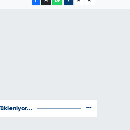
A
A
ükleniyor...