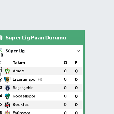
Süper Lig Puan Durumu
Süper Lig
#
Takım
O
P
1
Amed
0
0
2
Erzurumspor FK
0
0
3
Başakşehir
0
0
4
Kocaelispor
0
0
5
Beşiktaş
0
0
6
Eyüpspor
0
0