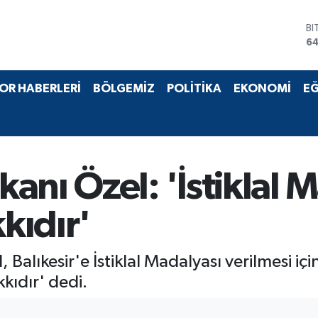
BI
64
D
47
E
OR HABERLERİ
BÖLGEMİZ
POLİTİKA
EKONOMİ
EĞ
55
ST
64
GR
6
Bİ
13
anı Özel: 'İstiklal 
kkıdır'
lıkesir'e İstiklal Madalyası verilmesi için 
kkıdır' dedi.