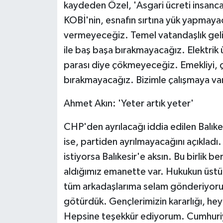
kaydeden Özel, 'Asgari ücreti insanca
KOBİ'nin, esnafın sırtına yük yapmayac
vermeyeceğiz. Temel vatandaşlık geliri
ile baş başa bırakmayacağız. Elektrik ü
parası diye çökmeyeceğiz. Emekliyi, ç
bırakmayacağız. Bizimle çalışmaya var
Ahmet Akın: 'Yeter artık yeter'
CHP'den ayrılacağı iddia edilen Balık
ise, partiden ayrılmayacağını açıkladı.
istiyorsa Balıkesir'e aksın. Bu birlik 
aldığımız emanette var. Hukukun üstün
tüm arkadaşlarıma selam gönderiyorum
götürdük. Gençlerimizin kararlığı, he
Hepsine teşekkür ediyorum. Cumhuriyet