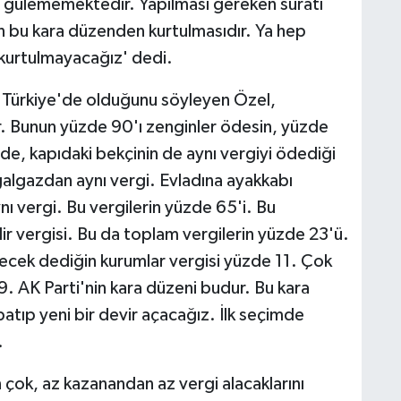
leri gülememektedir. Yapılması gereken suratı
un bu kara düzenden kurtulmasıdır. Ya hep
 kurtulmayacağız' dedi.
n Türkiye'de olduğunu söyleyen Özel,
or. Bunun yüzde 90'ı zenginler ödesin, yüzde
de, kapıdaki bekçinin de aynı vergiyi ödediği
ğalgazdan aynı vergi. Evladına ayakkabı
nı vergi. Bu vergilerin yüzde 65'i. Bu
lir vergisi. Bu da toplam vergilerin yüzde 23'ü.
ecek dediğin kurumlar vergisi yüzde 11. Çok
 AK Parti'nin kara düzeni budur. Bu kara
patıp yeni bir devir açacağız. İlk seçimde
.
çok, az kazanandan az vergi alacaklarını