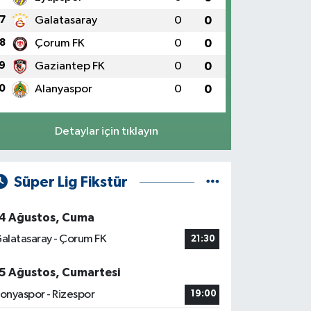
7
Galatasaray
0
0
8
Çorum FK
0
0
9
Gaziantep FK
0
0
0
Alanyaspor
0
0
Detaylar için tıklayın
Süper Lig Fikstür
4 Ağustos, Cuma
alatasaray - Çorum FK
21:30
5 Ağustos, Cumartesi
onyaspor - Rizespor
19:00