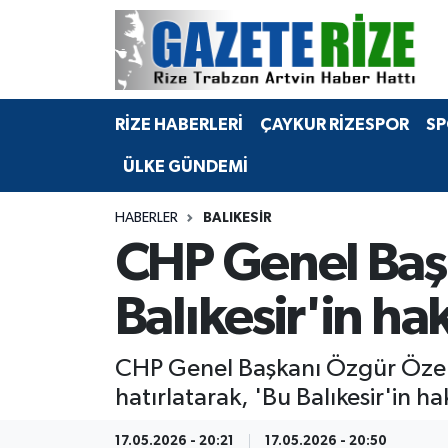
BÖLGEMİZ
Merkez Nöbetçi Eczaneler
RİZE HABERLERİ
ÇAYKUR RİZESPOR
SP
SPOR
Merkez Hava Durumu
ÜLKE GÜNDEMİ
Asayiş
Merkez Trafik Yoğunluk Haritası
HABERLER
BALIKESIR
Rize Jandarma Komutanlığı
Süper Lig Puan Durumu ve Fikstür
CHP Genel Başk
Bilim Teknoloji
Tüm Manşetler
Balıkesir'in ha
Bölge
Son Dakika Haberleri
CHP Genel Başkanı Özgür Özel, Ba
Advertising news
Haber Arşivi
hatırlatarak, 'Bu Balıkesir'in ha
Canlı Maç
17.05.2026 - 20:21
17.05.2026 - 20:50