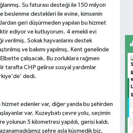
ğlanmış. Su faturası desteği ile 150 milyon
e beslenme destekleri ile evine, kimsenin
lardan geri düşürmeden yapılan bu hizmet
ktir ediyor ve kutluyorum. 4 emekli evi
ği verilmiş. Sokak hayvanlarını destek
aştırılmış ve bakımı yapılmış. Kent genelinde
 Elbette çalışacak. Bu zorluklara rağmen
r tarafta CHP gelirse sosyal yardımlar
ürkiye'de' dedi.
hre hizmet edenler var, diğer yanda bu şehirden
 başlayanlar var. Kuzeybatı çevre yolu, seçimin
re yolunun 5 kilometresi yapıldı, gerisi kaldı.
r kazanamadığımız şehre asla küsmedik biz.