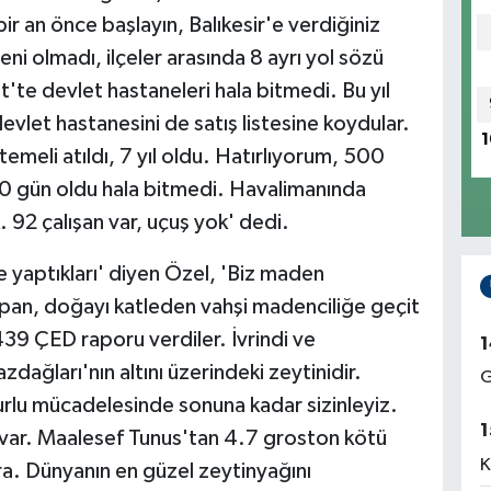
ir an önce başlayın, Balıkesir'e verdiğiniz
eni olmadı, ilçeler arasında 8 ayrı yol sözü
'te devlet hastaneleri hala bitmedi. Bu yıl
vlet hastanesini de satış listesine koydular.
1
emeli atıldı, 7 yıl oldu. Hatırlıyorum, 500
00 gün oldu hala bitmedi. Havalimanında
. 92 çalışan var, uçuş yok' dedi.
e yaptıkları' diyen Özel, 'Biz maden
yapan, doğayı katleden vahşi madenciliğe geçit
39 ÇED raporu verdiler. İvrindi ve
1
zdağları'nın altını üzerindeki zeytinidir.
G
nurlu mücadelesinde sonuna kadar sizinleyiz.
1
ı var. Maalesef Tunus'tan 4.7 groston kötü
K
lira. Dünyanın en güzel zeytinyağını