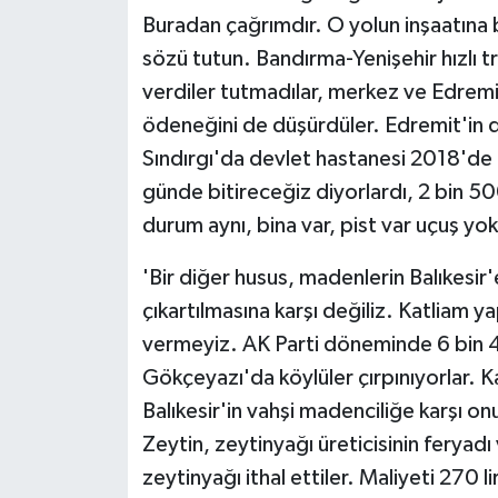
ÜLKE GÜNDEMİ
Buradan çağrımdır. O yolun inşaatına b
sözü tutun. Bandırma-Yenişehir hızlı tr
YAŞAM
verdiler tutmadılar, merkez ve Edremit
ödeneğini de düşürdüler. Edremit'in de
YEREL
Sındırgı'da devlet hastanesi 2018'de t
Yerel Haberler
günde bitireceğiz diyorlardı, 2 bin 5
durum aynı, bina var, pist var uçuş yok
'Bir diğer husus, madenlerin Balıkesir'
çıkartılmasına karşı değiliz. Katliam 
vermeyiz. AK Parti döneminde 6 bin 4
Gökçeyazı'da köylüler çırpınıyorlar. Ka
Balıkesir'in vahşi madenciliğe karşı o
Zeytin, zeytinyağı üreticisinin feryad
zeytinyağı ithal ettiler. Maliyeti 270 