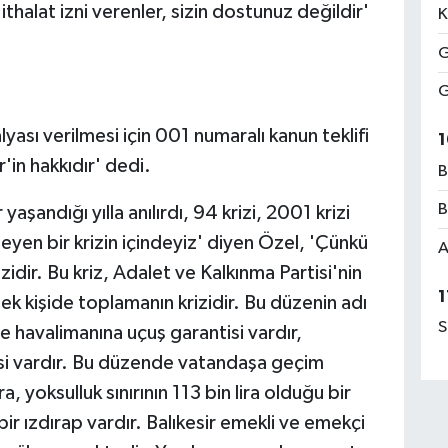
ithalat izni verenler, sizin dostunuz değildir'
K
G
G
yası verilmesi için 001 numaralı kanun teklifi
1
r'in hakkıdır' dedi.
B
B
yaşandığı yılla anılırdı, 94 krizi, 2001 krizi
eyen bir krizin içindeyiz' diyen Özel, 'Çünkü
A
krizidir. Bu kriz, Adalet ve Kalkınma Partisi'nin
1
tek kişide toplamanın krizidir. Bu düzenin adı
S
e havalimanına uçuş garantisi vardır,
si vardır. Bu düzende vatandaşa geçim
ira, yoksulluk sınırının 113 bin lira olduğu bir
bir ızdırap vardır. Balıkesir emekli ve emekçi