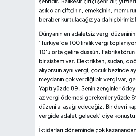
şehridir. Balıkesir çiftçi şehridir, yüz
asık olan çiftçinin, emekçinin, memur
beraber kurtulacağız ya da hiçbirimiz
Dünyanın en adaletsiz vergi düzenini
'Türkiye'de 100 liralık vergi toplanıy
10'u orta gelire düşsün. Fabrikatörün 
bir sistem var. Elektrikten, sudan, do
alıyorsun aynı vergi, çocuk bezinde ay
meydanın çok verdiği bir vergi var, ge
Yaptı yüzde 89. Senin zenginler ödey
az vergi ödemesi gerekenler yüzde 89.
düzeni al aşağı edeceğiz. Bir devri ka
vergide adalet gelecek' diye konuştu
İktidarları döneminde çok kazanandan 