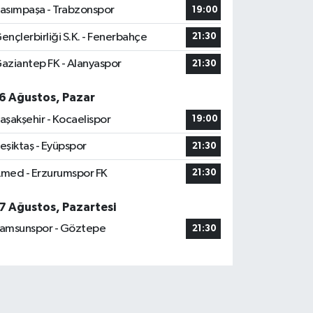
asımpaşa - Trabzonspor
19:00
ençlerbirliği S.K. - Fenerbahçe
21:30
aziantep FK - Alanyaspor
21:30
6 Ağustos, Pazar
aşakşehir - Kocaelispor
19:00
eşiktaş - Eyüpspor
21:30
med - Erzurumspor FK
21:30
7 Ağustos, Pazartesi
amsunspor - Göztepe
21:30