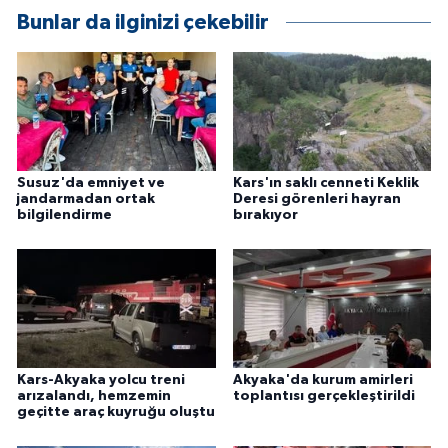
ÜLKE GÜNDEMİ
Bunlar da ilginizi çekebilir
YAŞAM
YEREL
Yerel Haberler
Susuz'da emniyet ve
Kars'ın saklı cenneti Keklik
jandarmadan ortak
Deresi görenleri hayran
bilgilendirme
bırakıyor
Kars-Akyaka yolcu treni
Akyaka'da kurum amirleri
arızalandı, hemzemin
toplantısı gerçekleştirildi
geçitte araç kuyruğu oluştu