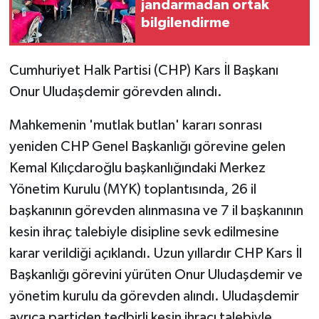
jandarmadan ortak
bilgilendirme
GENEL
Cumhuriyet Halk Partisi (CHP) Kars İl Başkanı
GÜNDEM
Onur Uludaşdemir görevden alındı.
Güvenlik
Mahkemenin 'mutlak butlan' kararı sonrası
HABERDE İNSAN
yeniden CHP Genel Başkanlığı görevine gelen
Kemal Kılıçdaroğlu başkanlığındaki Merkez
İNSAN
Yönetim Kurulu (MYK) toplantısında, 26 il
başkanının görevden alınmasına ve 7 il başkanının
İş Dünyası
kesin ihraç talebiyle disipline sevk edilmesine
Jandarma
karar verildiği açıklandı. Uzun yıllardır CHP Kars İl
Başkanlığı görevini yürüten Onur Uludaşdemir ve
Kadın
yönetim kurulu da görevden alındı. Uludaşdemir
ayrıca partiden tedbirli kesin ihracı talebiyle