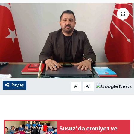
ÇEVRE
Dış Haberler
Dünya
EĞİTİM
EKONOMİ
Paylaş
-
+
A
A
English News
Finans
Flaş Haber
Susuz'da emniyet ve
Gayrimenkul