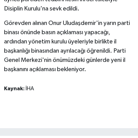
KÜLTÜR SANAT
Disiplin Kurulu'na sevk edildi.
MAGAZİN
Görevden alınan Onur Uludaşdemir'in yarın parti
binası önünde basın açıklaması yapacağı,
Otomobil
ardından yönetim kurulu üyeleriyle birlikte il
POLİTİKA
başkanlığı binasından ayrılacağı öğrenildi. Parti
Genel Merkezi'nin önümüzdeki günlerde yeni il
Sağlık
başkanını açıklaması bekleniyor.
SİYASET
Kaynak:
İHA
SPOR HABERLERİ
TEKNOLOJİ
Turizm