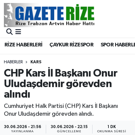
BÖLGEMİZ
Merkez Nöbetçi Eczaneler
SPOR
Merkez Hava Durumu
RİZE HABERLERİ
ÇAYKUR RİZESPOR
SPOR HABERL
Asayiş
Merkez Trafik Yoğunluk Haritası
HABERLER
KARS
Rize Jandarma Komutanlığı
Süper Lig Puan Durumu ve Fikstür
CHP Kars İl Başkanı Onur
Uludaşdemir görevden
Bilim Teknoloji
Tüm Manşetler
alındı
Bölge
Son Dakika Haberleri
Cumhuriyet Halk Partisi (CHP) Kars İl Başkanı
Onur Uludaşdemir görevden alındı.
Advertising news
Haber Arşivi
30.06.2026 - 21:56
30.06.2026 - 22:15
1 DK
Canlı Maç
YAYINLANMA
GÜNCELLEME
OKUNMA SÜRESI