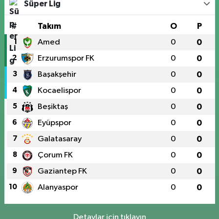
Süper Lig
#
Takım
O
P
1
Amed
0
0
2
Erzurumspor FK
0
0
3
Başakşehir
0
0
4
Kocaelispor
0
0
5
Beşiktaş
0
0
6
Eyüpspor
0
0
7
Galatasaray
0
0
8
Çorum FK
0
0
9
Gaziantep FK
0
0
10
Alanyaspor
0
0
Detaylar için tıklayın